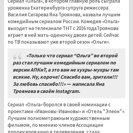
Сериал «Ольга», в котором главную роль сыграла
уроженка Екатеринбурга супруга режиссёра
Василия Сигарева Яна Троянова, назвали лучшим
комедийным сериалом России. Комедия «Ольга»
выходит на телеканале ТНТ с 2016 года.Троянова
играет в ней мать-одиночку двоих детей. Сейчас
по ТВ показывают уже второй сезон «Ольги».
«Только что сериал “Ольга” во второй
раз стал лучшим комедийным сериалом по
версии АПКиТ, а это вам не хухры-мухры там
всякие. Ну, короче! Спасибо вам, зрители!!!
За любовь спасибо!!!»
—
написала Яна
Троянова в своём Instagram.
Сериал «Ольга» боролся в своей номинации с
проектами «Ивановы-Ивановы» и «Отель "Элеон"».
Лучшим полнометражным художественным
фильмом, по мнению членов Ассоциации
продюсеров кино и телевидения, стала