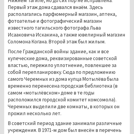
Нижнем Тагиле, но до сих пор не исправлена.
Первый этаж дома сдавался внаём. Здесь
располагались парфюмерный магазин, аптека,
фотоателье и фотографический магазин
известного тагильского фотографа Льва
Исааковича Искакина, а также ювелирный магазин
Соломона Когана. Второй этаж был жилым.
После Гражданской войны здание, как и все
купеческие дома, реквизированные советской
властью, пережило уплотнение, повлекшее за
собой перепланировку. Сюда по предложению
самого Черемных из дома купца Мотылёва была
временно перенесена городская библиотека (в
самом «мотылёвском» доме в те годы
расположился городской комитет комсомола).
Черемных выделили две комнаты, в которых он
прожил несколько лет.
В советский период здание занимали различные
учреждения. В 1971-м дом был внесён в перечень