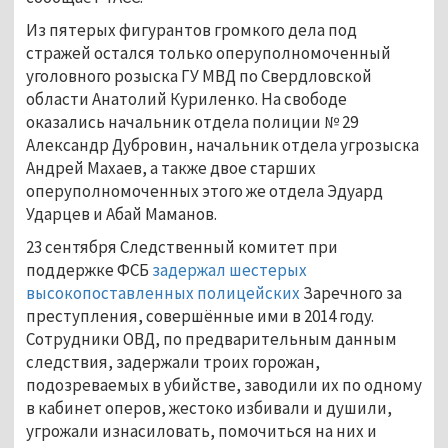
Из пятерых фигурантов громкого дела под
стражей остался только оперуполномоченный
уголовного розыска ГУ МВД по Свердловской
области Анатолий Куриленко. На свободе
оказались начальник отдела полиции № 29
Александр Дубровин, начальник отдела угрозыска
Андрей Махаев, а также двое старших
оперуполномоченных этого же отдела Эдуард
Ударцев и Абай Маманов.
23 сентября Следственный комитет при
поддержке ФСБ
задержал шестерых
высокопоставленных полицейских
Заречного за
преступления, совершённые ими в 2014 году.
Сотрудники ОВД, по предварительным данным
следствия, задержали троих горожан,
подозреваемых в убийстве, заводили их по одному
в кабинет оперов, жестоко избивали и душили,
угрожали изнасиловать, помочиться на них и