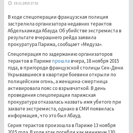
19.11.2015 17:51
В ходе спецоперации французская полиция
застрелила организатора недавних терактов
Абдельхамида Абауда. Об убийстве экстремиста в
результате вчерашнего рейда заявила
прокуратура Парижа, сообщает «Медуза».
Спецоперация по задержанию организаторов
терактов в Париже
прошла
вчера, 18 ноября 2015
года, в пригороде французской столицы Сен-Дени.
Укрывавшиеся в квартире боевики открыли по
полицейским огонь, а женщина-смертница
активировала пояс со взрывчаткой. В день
проведения спецоперации парижская
прокуратура отказалась назвать имя убитого при
захвате экстремиста, однако в СМИ появилась
информация, что это был Абауд.
Серия терактов произошла в Париже 13 ноября
2015 года. В ходе атак погибли как минимум 130