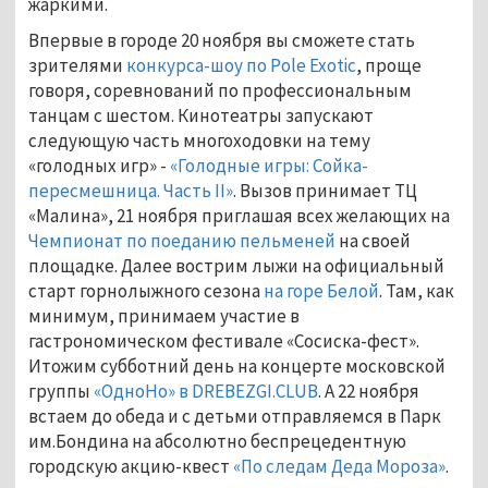
жаркими.
Впервые в городе 20 ноября вы сможете стать
зрителями
конкурса-шоу по Pole Exotic
, проще
говоря, соревнований по профессиональным
танцам с шестом. Кинотеатры запускают
следующую часть многоходовки на тему
«голодных игр» -
«Голодные игры: Сойка-
пересмешница. Часть II»
. Вызов принимает ТЦ
«Малина», 21 ноября приглашая всех желающих на
Чемпионат по поеданию пельменей
на своей
площадке. Далее вострим лыжи на официальный
старт горнолыжного сезона
на горе Белой
. Там, как
минимум, принимаем участие в
гастрономическом фестивале «Сосиска-фест».
Итожим субботний день на концерте московской
группы
«ОдноНо» в DREBEZGI.CLUB
. А 22 ноября
встаем до обеда и с детьми отправляемся в Парк
им.Бондина на абсолютно беспрецедентную
городскую акцию-квест
«По следам Деда Мороза»
.