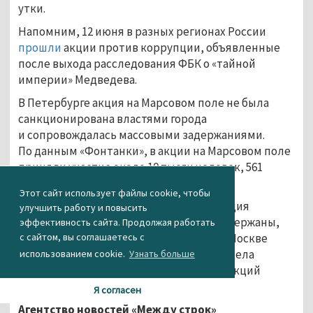
утки.
Напомним, 12 июня в разных регионах России
прошли
акции против коррупции, объявленные
после выхода расследования ФБК о «тайной
империи» Медведева.
В Петербурге акция на Марсовом поле не была
санкционирована властями города
и сопровождалась массовыми задержаниями.
По данным «Фонтанки», в акции на Марсовом поле
приняли участие около 10 тысяч человек, 561
участник митинга был задержан.
Этот сайт использует файлы cookie, чтобы
В Москве, где несанкционированная акция
улучшить работу и повысить
проходила на Тверской улице, были задержаны,
эффективность сайта. Продолжая работать
с сайтом, вы соглашаетесь с
по данным «ОВД-Инфо», 866 человек. В Москве
и в Петербурге возбуждены уголовные дела
использованием cookie.
Узнать больше
о нападении на полицейских во время акций
протеста.
Я согласен
Агентство новостей «Между строк»