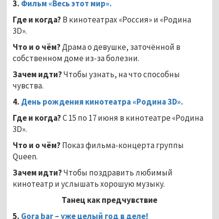
3.
Фильм «Весь этот мир».
Где и когда?
В кинотеатрах «Россия» и «Родина
3D».
Что и о чём?
Драма о девушке, заточённой в
собственном доме из-за болезни.
Зачем идти?
Чтобы узнать, на что способны
чувства.
4.
День рождения кинотеатра «Родина 3
D
».
Где и когда?
С 15 по 17 июня в кинотеатре «Родина
3D».
Что и о чём?
Показ фильма-концерта группы
Queen.
Зачем идти?
Чтобы поздравить любимый
кинотеатр и услышать хорошую музыку.
Танец как предчувствие
5.
Gora
bar
– уже целый год в деле!