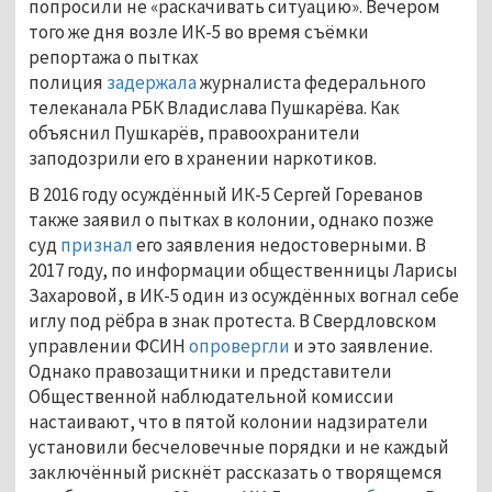
попросили не «раскачивать ситуацию». Вечером
того же дня возле ИК-5 во время съёмки
репортажа о пытках
полиция
задержала
журналиста федерального
телеканала РБК Владислава Пушкарёва. Как
объяснил Пушкарёв, правоохранители
заподозрили его в хранении наркотиков.
В 2016 году осуждённый ИК-5 Сергей Гореванов
также заявил о пытках в колонии, однако позже
суд
признал
его заявления недостоверными. В
2017 году, по информации общественницы Ларисы
Захаровой, в ИК-5 один из осуждённых вогнал себе
иглу под рёбра в знак протеста. В Свердловском
управлении ФСИН
опровергли
и это заявление.
Однако правозащитники и представители
Общественной наблюдательной комиссии
настаивают, что в пятой колонии надзиратели
установили бесчеловечные порядки и не каждый
заключённый рискнёт рассказать о творящемся