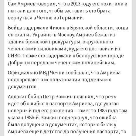
Сам Амриев говорил, что в 2013 году его похитили и
пытали для того, чтобы заставить его брата
вернуться в Чечню из Германии.
Бойца задержали 4 июня в Брянской области, когда
он ехал из Украины в Москву. Амриев бежал из
здания брянской прокуратуры, окружённого
чеченскими силовиками, куда его доставили из
СИЗО. Позже его задержали в белорусском городе
Добруш и передали чеченским полицейским.
Официально МВД Чечни сообщало, что Амриева
подозревают в использовании поддельных
документов.
Адвокат бойца Пётр Заикин пояснял, что речь
идёт об ошибке в паспорте Амриева, где указан
неверный год его рождения — вместо 1985 года там
указан 1986-й. Заикин подчеркнул, что ошибка
была допущена в документах, которые были у
Амриева ещё в детстве до получения паспорта, то