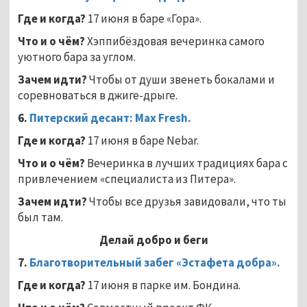
Где и когда?
17 июня в баре «Гора».
Что и о чём?
Хэппибёздовая вечеринка самого
уютного бара за углом.
Зачем идти?
Чтобы от души звенеть бокалами и
соревноваться в джиге-дрыге.
6.
Питерский десант:
Max
Fresh
.
Где и когда?
17 июня в баре Nebar.
Что и о чём?
Вечеринка в лучших традициях бара с
привлечением «специалиста из Питера».
Зачем идти?
Чтобы все друзья завидовали, что ты
был там.
Делай добро и беги
7.
Благотворительный забег «Эстафета добра».
Где и когда?
17 июня в парке им. Бондина.