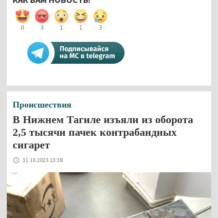
0
3
1
1
3
Происшествия
В Нижнем Тагиле изъяли из оборота
2,5 тысячи пачек контрабандных
сигарет
31.10.2023 13:38