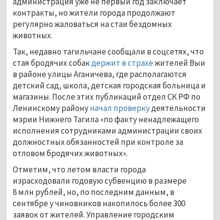
администрация уже не первый год заключает
контракты, но жители города продолжают
регулярно жаловаться на стаи бездомных
животных.
Так, недавно тагильчане сообщали в соцсетях, что
стая бродячих собак
держит в страхе
жителей Выи
в районе улицы Аганичева, где располагаются
детский сад, школа, детская городская больница и
магазины. После этих публикаций отдел СК РФ по
Ленинскому району
начал проверку
деятельности
мэрии Нижнего Тагила «по факту ненадлежащего
исполнения сотрудниками администрации своих
должностных обязанностей при контроле за
отловом бродячих животных».
Отметим, что летом власти города
израсходовали годовую субвенцию в размере
8 млн рублей, но, по последним данным, в
сентябре у чиновников накопилось более 300
заявок от жителей. Управление городским