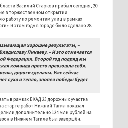
бласти Василий Старков прибыл сегодня, 20
тие в торжественном открытии
ю работу по ремонтам улиц в рамках
». В этом году в городе было сделано 28
азывающая хорошие результаты, –
Владиславу Пинаеву. – И это отмечается
кой Федерации. Второй год подряд мы
ская команда просто превзошла себя.
оены, дороги сделаны. Уже сейчас
ет сухо и тепло, эпопея победы будет
ать в рамках БКАД 23 дорожных участка
на старте работ Нижний Тагил показал
елили дополнительно 124 млн рублей на
езон в Нижнем Тагиле был завершён.