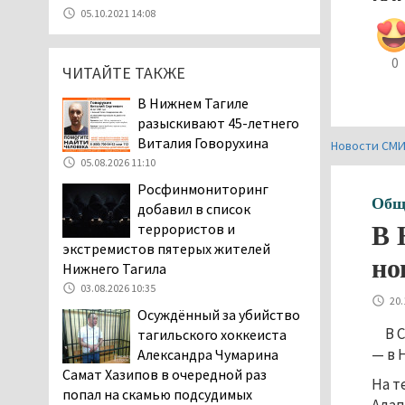
Эксперты назвали
05.10.2021 14:08
причины массового мора
рыбы в Свердловской
0
области
ЧИТАЙТЕ ТАКЖЕ
05.08.2026 16:31
В Нижнем Тагиле
Осуждённый за убийство
разыскивают 45-летнего
тагильского хоккеиста
Виталия Говорухина
Новости СМ
Александра Чумарина
05.08.2026 11:10
Самат Хазипов в очередной раз
Росфинмониторинг
попал на скамью подсудимых
Общ
добавил в список
05.08.2026 15:28
террористов и
В 
Уральского депутата
экстремистов пятерых жителей
Госдумы Ильтякова,
но
Нижнего Тагила
назвавшего незамужних
03.08.2026 10:35
женщин неполноценными людьми, а
20.
Осуждённый за убийство
неженатых мужчин — инвалидами,
В 
тагильского хоккеиста
проверит прокуратура (ВИДЕО)
— в 
Александра Чумарина
05.08.2026 14:40
Самат Хазипов в очередной раз
На т
На водоёмах
попал на скамью подсудимых
Свердловской области с