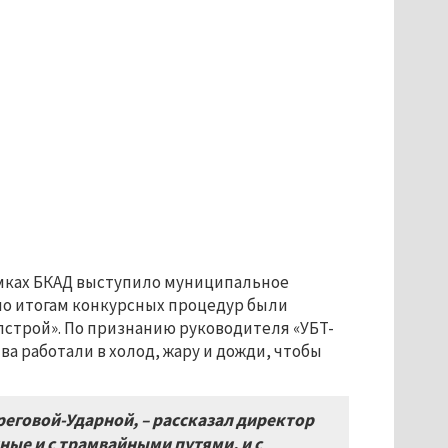
амках БКАД выступило муниципальное
по итогам конкурсных процедур были
лстрой». По признанию руководителя «УБТ-
а работали в холод, жару и дожди, чтобы
еговой-Ударной, – рассказал директор
ные и с трамвайными путями, и с