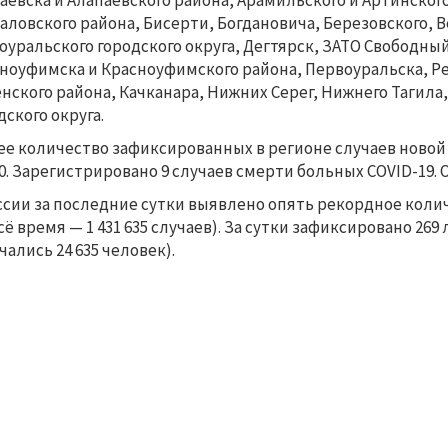
аевска и Алапаевского района, Арамильского и Артинского
аловского района, Бисерти, Богдановича, Березовского, 
оуральского городского округа, Дегтярск, ЗАТО Свободны
ноуфимска и Красноуфимского района, Первоуральска, Ре
нского района, Качканара, Нижних Серег, Нижнего Тагила
дского округа.
е количество зафиксированных в регионе случаев ново
70. Зарегистрировано 9 случаев смерти больных COVID-19. 
ссии за последние сутки выявлено опять рекордное колич
всё время — 1 431 635 случаев). За сутки зафиксировано 26
чались 24 635 человек).