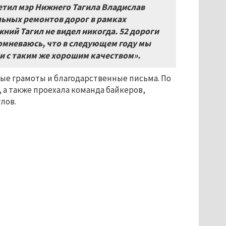
метил мэр Нижнего Тагила Владислав
льных ремонтов дорог в рамках
ний Тагил не видел никогда. 52 дороги
 сомневаюсь, что в следующем году мы
 и с таким же хорошим качеством».
ые грамоты и благодарственные письма. По
а также проехала команда байкеров,
лов.