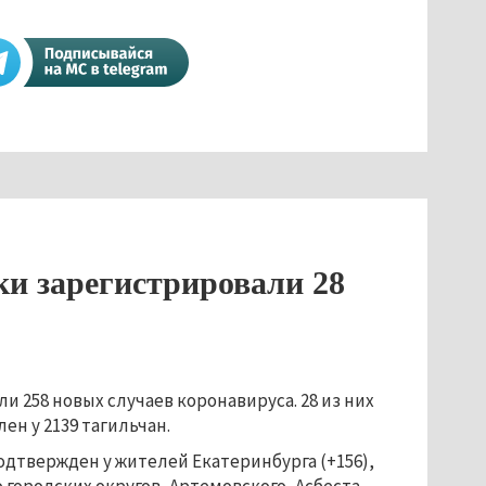
и зарегистрировали 28
 258 новых случаев коронавируса. 28 из них
ен у 2139 тагильчан.
дтвержден у жителей Екатеринбурга (+156),