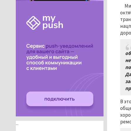
Ми
октя
тран
нацп
доро
об
не
по
Да
за
пр
В эт
обще
хоро
ремо
...