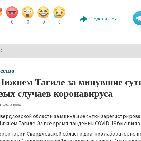
Поделиться
0
0
0
0
И2
ество
Нижнем Тагиле за минувшие сутк
вых случаев коронавируса
10.2020 15:58
Свердловской области за минувшие сутки зарегистрировали
Нижнем Тагиле. За всё время пандемии COVID-19 был выявл
ерритории Свердловской области диагноз лабораторно по