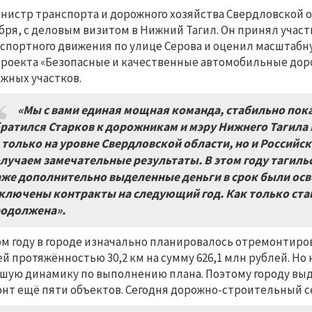
нистр транспорта и дорожного хозяйства Свердловской о
бря, с деловым визитом в Нижний Тагил. Он принял учас
спортного движения по улице Серова и оценил масштабну
роекта «Безопасные и качественные автомобильные дороги
жных участков.
«Мы с вами единая мощная команда, стабильно пок
ратился Старков к дорожникам и мэру Нижнего Тагила 
 только на уровне Свердловской области, но и Российс
лучаем замечательные результаты. В этом году тагиль
же дополнительно выделенные деньги в срок были осв
ключены контракты на следующий год. Как только стан
одолжена».
ом году в городе изначально планировалось отремонтиров
й протяжённостью 30,2 км на сумму 626,1 млн рублей. Но 
шую динамику по выполнению плана. Поэтому городу выд
нт ещё пяти объектов. Сегодня дорожно-строительный с