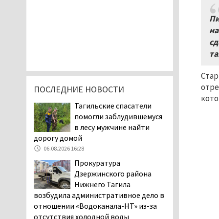
Пи
на
сд
та
Стар
отре
ПОСЛЕДНИЕ НОВОСТИ
кото
Тагильские спасатели
помогли заблудившемуся
в лесу мужчине найти
дорогу домой
06.08.2026 16:28
Прокуратура
Дзержинского района
Нижнего Тагила
возбудила административное дело в
отношении «Водоканала-НТ» из-за
отсутствия холодной воды