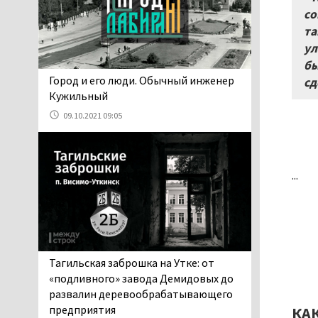
06.08.2026 13:02
со
В Нижнем Тагиле на три
та
дня запретят
ул
электросамокаты
бы
06.08.2026 11:41
​​​​​​​Город и его люди. Обычный инженер
сд
«Я уверен, это бельевая
Кужильный
вошь». Родители 10-
09.10.2021 09:05
летней девочки
пожаловались на кровососущих
паразитов, которые искусали их
ребёнка в детской больнице
...
Нижнего Тагила
05.08.2026 17:59
Директора уральского
предприятия по
производству дронов
Тагильская заброшка на Утке: от
«Упырь» подорвали в автомобиле
«подливного» завода Демидовых до
под Екатеринбургом
развалин деревообрабатывающего
05.08.2026 17:05
предприятия
КА