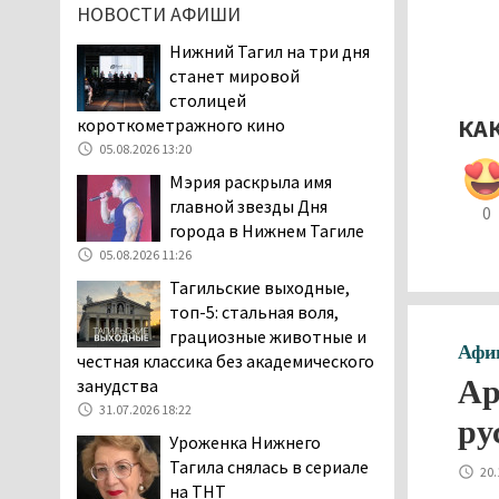
НОВОСТИ АФИШИ
клиентов российских банков 7,4 млрд
рублей
Нижний Тагил на три дня
05.08.2026 10:58
станет мировой
столицей
Жителей центра Нижнего
КА
короткометражного кино
Тагила напугала система
05.08.2026 13:20
оповещения о
заложенной бомбе
Мэрия раскрыла имя
04.08.2026 17:57
главной звезды Дня
0
города в Нижнем Тагиле
«Выезжать на круговое
05.08.2026 11:26
движение здесь очень
опасно: машин, которые
Тагильские выходные,
надо пропускать, почти не видно».
топ-5: стальная воля,
Тагильчане пожаловались на плохой
грациозные животные и
Афи
обзор из-за высокой травы у дороги
честная классика без академического
на перекрёстке улиц Серова и
Ар
занудства
Первомайской
31.07.2026 18:22
ру
04.08.2026 16:53
Уроженка Нижнего
Отлавливать собак в
Тагила снялась в сериале
20.
Нижнем Тагиле будут
на ТНТ