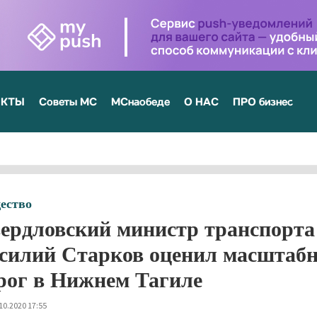
ЕКТЫ
Советы МС
МСнаобеде
О НАС
ПРО бизнес
ество
ердловский министр транспорта 
силий Старков оценил масштабн
рог в Нижнем Тагиле
10.2020 17:55