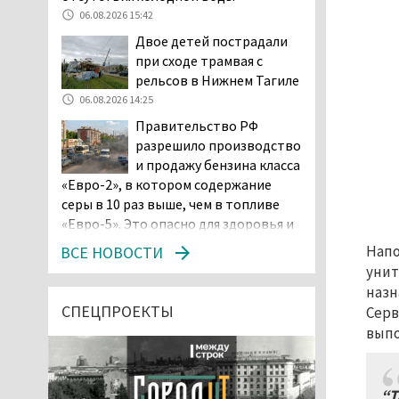
06.08.2026 15:42
Двое детей пострадали
при сходе трамвая с
рельсов в Нижнем Тагиле
06.08.2026 14:25
Правительство РФ
разрешило производство
и продажу бензина класса
«Евро-2», в котором содержание
серы в 10 раз выше, чем в топливе
«Евро-5». Это опасно для здоровья и
повышает износ автомобиля
Напо
ВСЕ НОВОСТИ
06.08.2026 13:53
унит
В Детской городской
назн
больнице № 3 Нижнего
СПЕЦПРОЕКТЫ
Серв
Тагила опровергли
выпо
обвинения родителей, которые
заявили, что их дочь в палате
покусала бельевая вошь
“Т