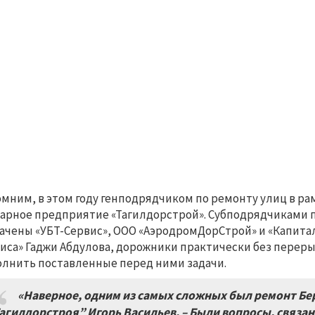
мним, в этом году генподрядчиком по ремонту улиц в р
арное предприятие «Тагилдорстрой». Субподрядчиками 
ачены «УБТ-Сервис», ООО «АэродромДорСтрой» и «Капита
иса» Гаджи Абдулова, дорожники практически без перерыв
лнить поставленные перед ними задачи.
«Наверное, одним из самых сложных был ремонт Бер
агилдорстроя” Игорь Васильев. – Были вопросы, связан