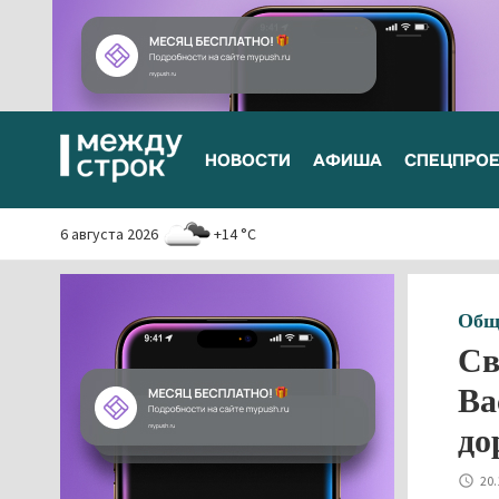
НОВОСТИ
АФИША
СПЕЦПРО
6 августа 2026
+14 °C
Общ
Св
Ва
до
20.