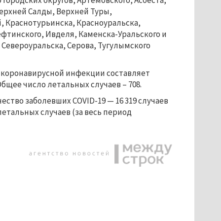
 городских округов, Артемовского, Асбеста,
Верхней Салды, Верхней Туры,
й, Краснотурьинска, Красноуральска,
фтинского, Ивделя, Каменска-Уральского и
, Североуральска, Серова, Тугулымского
й коронавирусной инфекции составляет
Общее число летальных случаев – 708.
ество заболевших COVID-19 — 16 319 случаев
9 летальных случаев (за весь период