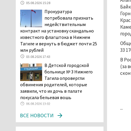
Алап
05.08.2026 15:28
начала купального сезона
Байк
Прокуратура
погиб 21 человек
Горн
потребовала признать
05.08.2026 14:05
Крас
недействительным
Каме
Нижний Тагил на три дня
контракт на установку скандально
горо
станет мировой
известного флагштока в Нижнем
столицей
Обще
Тагиле и вернуть в бюджет почти 25
короткометражного кино
33 1
млн рублей
05.08.2026 13:20
03.08.2026 17:43
В Ро
Мэрия раскрыла имя
В Детской городской
(за 
главной звезды Дня
больнице № 3 Нижнего
скон
города в Нижнем Тагиле
Тагила опровергли
05.08.2026 11:26
обвинения родителей, которые
В Нижнем Тагиле
заявили, что их дочь в палате
разыскивают 45-летнего
покусала бельевая вошь
Виталия Говорухина
06.08.2026 13:02
...
05.08.2026 11:10
ВСЕ НОВОСТИ
Во втором квартале
текущего года
мошенники украли у