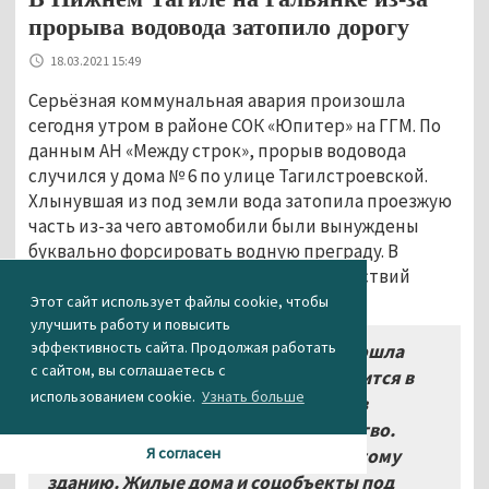
прорыва водовода затопило дорогу
18.03.2021 15:49
Серьёзная коммунальная авария произошла
сегодня утром в районе СОК «Юпитер» на ГГМ. По
данным АН «Между строк», прорыв водовода
случился у дома № 6 по улице Тагилстроевской.
Хлынувшая из под земли вода затопила проезжую
часть из-за чего автомобили были вынуждены
буквально форсировать водную преграду. В
настоящее время ликвидацией последствий
занимаются дорожные службы.
Этот сайт использует файлы cookie, чтобы
улучшить работу и повысить
эффективность сайта. Продолжая работать
«На Тагилстроевской, 6 произошла
с сайтом, вы соглашаетесь с
утечка на водоводе. Водовод находится в
использованием cookie.
Узнать больше
ведении организации, которая там в
настоящее время ведёт строительство.
Я согласен
”Водоканал-НТ” перекрыл воду к этому
зданию. Жилые дома и соцобъекты под