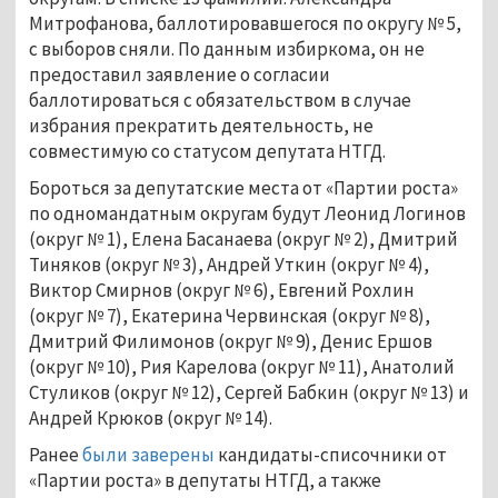
Митрофанова, баллотировавшегося по округу № 5,
с выборов сняли. По данным избиркома, он не
предоставил заявление о согласии
баллотироваться с обязательством в случае
избрания прекратить деятельность, не
совместимую со статусом депутата НТГД.
Бороться за депутатские места от «Партии роста»
по одномандатным округам будут Леонид Логинов
(округ № 1), Елена Басанаева (округ № 2), Дмитрий
Тиняков (округ № 3), Андрей Уткин (округ № 4),
Виктор Смирнов (округ № 6), Евгений Рохлин
(округ № 7), Екатерина Червинская (округ № 8),
Дмитрий Филимонов (округ № 9), Денис Ершов
(округ № 10), Рия Карелова (округ № 11), Анатолий
Стуликов (округ № 12), Сергей Бабкин (округ № 13) и
Андрей Крюков (округ № 14).
Ранее
были заверены
кандидаты-списочники от
«Партии роста» в депутаты НТГД, а также