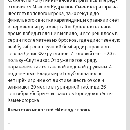
отличился Максим Кудряшов. Сменив вратаря на
шестого полевого игрока, за 30 секунд до
финального свистка карагандинцы сравняли счёт
и перевели игру в овертайм. Дополнительное
время победителя не выявило, и всё решилось в
серии послематчевых бросков, где единственную
шайбу забросил лучший бомбардир прошлого
сезона Денис Фахрутдинов. Итоговый счёт - 2:3 в
пользу «Спутника». Это уже пятое к ряду
поражение казахстанской ледовой дружины. А
подопечные Владимира Голубовича после
четырёх игр имеют в активе шесть очков и
занимают 20 место в турнирной таблице. 26
сентября «бобры» сыграют с «Торпедо» из Усть-
Каменогорска.
Агентство новостей «Между строк»
...