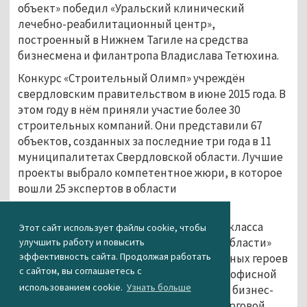
объект» победил «Уральский клинический
лечебно-реабилитационный центр»,
построенный в Нижнем Тагиле на средства
бизнесмена и филантропа Владислава Тетюхина.
Конкурс «Строительный Олимп» учреждён
свердловским правительством в июне 2015 года. В
этом году в нём приняли участие более 30
строительных компаний. Они представили 67
объектов, созданных за последние три года в 11
муниципалитетах Свердловской области. Лучшие
проекты выбрало компетентное жюри, в которое
вошли 25 экспертов в области
градостроительства.
А номинации «Лучший жилой комплекс класса
Этот сайт использует файлы cookie, чтобы
«эконом» и «комфорт» в Свердловской области»
улучшить работу и повысить
эффективность сайта. Продолжая работать
победил жилой комплекс на улице Красных героев
с сайтом, вы соглашаетесь с
в Березовском. Приз за «Лучший объект офисной
использованием cookie.
Узнать больше
недвижимости» взял екатеринбургский бизнес-
центр Clever Park. «Лучшим объектом торговой