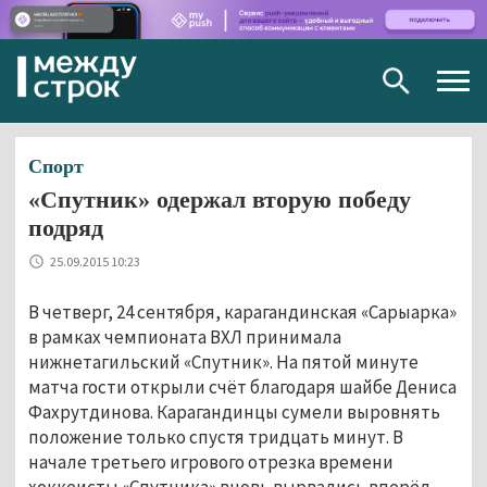
Togg
navig
Спорт
«Спутник» одержал вторую победу
подряд
25.09.2015 10:23
В четверг, 24 сентября, карагандинская «Сарыарка»
в рамках чемпионата ВХЛ принимала
нижнетагильский «Спутник». На пятой минуте
матча гости открыли счёт благодаря шайбе Дениса
Фахрутдинова. Карагандинцы сумели выровнять
положение только спустя тридцать минут. В
начале третьего игрового отрезка времени
хоккеисты «Спутника» вновь вырвались вперёд -