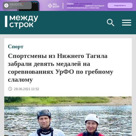
Togg
navig
Спорт
Спортсмены из Нижнего Тагила
забрали девять медалей на
соревнованиях УрФО по гребному
слалому
28.06.2021 13:52