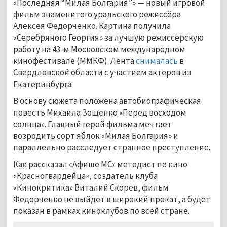
«Последняя “Милая Болгария”»
—
новый игровой
фильм знаменитого уральского режиссёра
Алексея Федорченко. Картина получила
«Серебряного Георгия» за лучшую режиссёрскую
работу на 43-м Московском международном
кинофестивале (ММКФ). Лента
снималась
в
Свердловской области с участием актёров из
Екатеринбурга.
В основу сюжета положена автобиографическая
повесть Михаила Зощенко «Перед восходом
солнца». Главный герой фильма мечтает
возродить сорт яблок «Милая Болгария» и
параллельно расследует странное преступление.
Как рассказал «Афише МС» методист по кино
«Красногвардейца», создатель клуба
«Кинокритика» Виталий Скорев, фильм
Федорченко не выйдет в широкий прокат, а будет
показан в рамках киноклубов по всей стране.