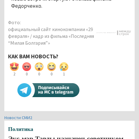
Федорченко.
Фото:
официальный сайт кинокомпании «29
февраля» / кадр из фильма «Последняя
“Милая Болгария”»
КАК ВАМ НОВОСТЬ?
2
0
0
0
1
Новости СМИ2
Политика
Экс-мэр Тавды назначен советником