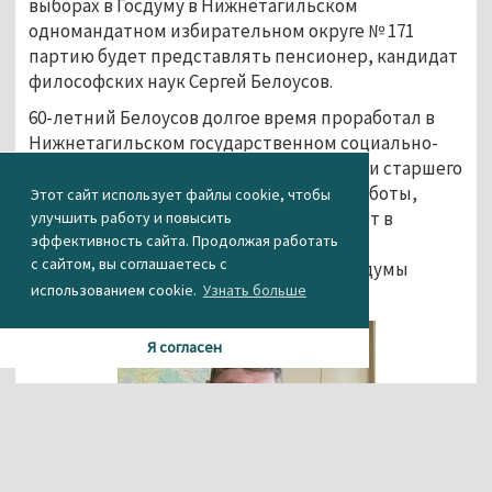
выборах в Госдуму в Нижнетагильском
одномандатном избирательном округе № 171
партию будет представлять пенсионер, кандидат
философских наук Сергей Белоусов.
60-летний Белоусов долгое время проработал в
Нижнетагильском государственном социально-
педагогическом институте на должности старшего
преподавателя кафедры социальной работы,
Этот сайт использует файлы cookie, чтобы
управления и права. С 2008 года участвует в
улучшить работу и повысить
эффективность сайта. Продолжая работать
выборах различного уровня. В 2017 году
с сайтом, вы соглашаетесь с
баллотировался в депутаты городской думы
использованием cookie.
Узнать больше
Нижнего Тагила от КПРФ.
Я согласен