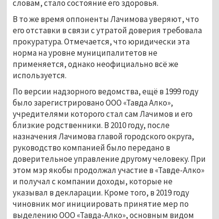
словам, стало состояние его здоровья.
В то же время оппоненты Лачимова уверяют, что
его отставки в связи с утратой доверия требовала
прокуратура. Отмечается, что юридически эта
норма на уровне муниципалитетов не
применяется, однако неофициально всё же
используется.
По версии надзорного ведомства, ещё в 1999 году
было зарегистрировано ООО «Тавда Алко»,
учредителями которого стал сам Лачимов и его
близкие родственники. В 2010 году, после
назначения Лачимова главой городского округа,
руководство компанией было передано в
доверительное управление другому человеку. При
этом мэр якобы продолжал участие в «Тавде-Алко»
и получал с компании доходы, которые не
указывал в декларации. Кроме того, в 2019 году
чиновник мог инициировать принятие мер по
выделению ООО «Тавда-Алко», основным видом