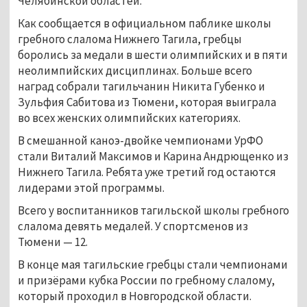
Челябинской областей.
Как сообщается в официальном паблике школы
гребного слалома Нижнего Тагила, гребцы
боролись за медали в шести олимпийских и в пяти
неолимпийских дисциплинах. Больше всего
наград собрали тагильчанин Никита Губенко и
Зульфия Сабитова из Тюмени, которая выиграла
во всех женских олимпийских категориях.
В смешанной каноэ-двойке чемпионами УрФО
стали Виталий Максимов и Карина Андрющенко из
Нижнего Тагила. Ребята уже третий год остаются
лидерами этой программы.
Всего у воспитанников тагильской школы гребного
слалома девять медалей. У спортсменов из
Тюмени
—
12.
В конце мая тагильские гребцы стали чемпионами
и призёрами кубка России по гребному слалому,
который проходил в Новгородской области.