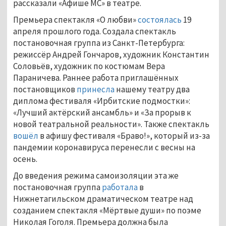
рассказали «Афише МС» в театре.
Премьера спектакля «О любви»
состоялась
19
апреля прошлого года. Создала спектакль
постановочная группа из Санкт-Петербурга:
режиссёр Андрей Гончаров, художник Константин
Соловьёв, художник по костюмам Вера
Параничева. Раннее работа приглашённых
постановщиков
принесла
нашему театру два
диплома фестиваля «Ирбитские подмостки»:
«Лучший актёрский ансамбль» и «За прорыв к
новой театральной реальности». Также спектакль
вошёл
в афишу фестиваля «Браво!», который из-за
пандемии коронавируса перенесли с весны на
осень.
До введения режима самоизоляции эта же
постановочная группа
работала
в
Нижнетагильском драматическом театре над
созданием спектакля «Мёртвые души» по поэме
Николая Гоголя. Премьера должна была