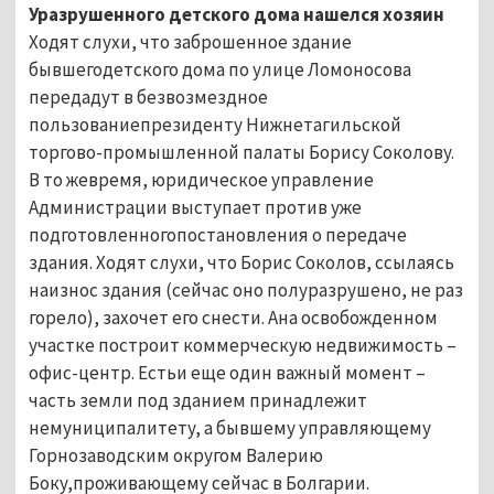
Уразрушенного детского дома нашелся хозяин
Ходят слухи, что заброшенное здание
бывшегодетского дома по улице Ломоносова
передадут в безвозмездное
пользованиепрезиденту Нижнетагильской
торгово-промышленной палаты Борису Соколову.
В то жевремя, юридическое управление
Администрации выступает против уже
подготовленногопостановления о передаче
здания. Ходят слухи, что Борис Соколов, ссылаясь
наизнос здания (сейчас оно полуразрушено, не раз
горело), захочет его снести. Ана освобожденном
участке построит коммерческую недвижимость –
офис-центр. Естьи еще один важный момент –
часть земли под зданием принадлежит
немуниципалитету, а бывшему управляющему
Горнозаводским округом Валерию
Боку,проживающему сейчас в Болгарии.