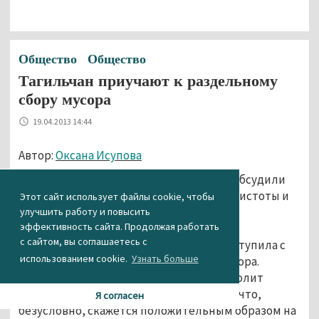
Общество
Общество
Тагильчан приучают к раздельному
сбору мусора
19.04.2013 14:44
Автор:
Оксана Исупова
17 апреля на совещании у Главыгорода обсудили
проект благоустройства, обеспечение чистоты и
Этот сайт использует файлы cookie, чтобы
порядка натерритории Нижнего Тагила.
улучшить работу и повысить
эффективность сайта. Продолжая работать
Общественная организация «Экология
с сайтом, вы соглашаетесь с
Тагила»,приглашенная на слушание выступила с
использованием cookie.
Узнать больше
предложением о раздельном сборе мусора.
Каксчитают экологи, такой способ позволит
утилизировать большую часть отходов,что,
Я согласен
безусловно, скажется положительным образом на