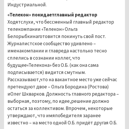
Индустриальной.
«Телекон» покидаетглавный редактор
Ходятслухи, что бессменный главный редактор
телекомпании «Телекон» Ольга
Белорыбкинаготовится покинуть свой пост.
Журналистское сообщество удивлено –
именакомпании и главреда настолько тесно
сплелись в сознании коллег, что
будущее«Телекона» без О.Б. (как она сама
подписывается) видится смутным.
Рассказывают,что на вакантное место уже сейчас
претендуют двое – Ольга Бородина (Ростова)
иОлег Шкварков. Должность главного редактора –
выборная, поэтому, по идее,решение должно
остаться за коллективом. Впрочем, некоторые
утверждают, что имяпобедителя заранее
известно – на место одной О.Б. придёт другая О.Б.