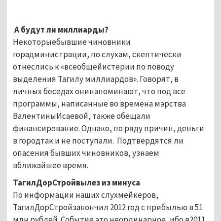
А будут ли миллиарды?
Некоторыебывшие чиновники
горадминистрации, по слухам, скептически
отнеслись к «всеобщейистерии по поводу
выделения Тагилу миллиардов». Говорят, в
личных беседах онинапоминают, что под все
программы, написанные во времена мэрства
ВалентиныИсаевой, также обещали
финансирование. Однако, по ряду причин, деньги
в городтак и не поступали. Подтвердятся ли
опасения бывших чиновников, узнаем
вближайшее время.
ТагилДорСтройвылез из минуса
По информации наших слухмейкеров,
ТагилДорСтройзакончил 2012 год с прибылью в 51
млн рублей. Событие это неординарное, ибо в2011