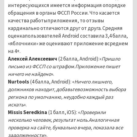
интересующихся имеется информация опорядке
обращения в органы ФССП России. Что касается
качества работыприложения, то отзывы
кардинально отличаются друг от друга. Средняя
оценкапользователей Android составила 3,4 балла,
«яблочники» же оценивают приложение всреднем
на 4+.
Алексей Алексеевич
(2 балла, Android):«
Пришло
письмо из ФССП со штрафом.Приложение пишет
ничего не найдено
».
Nurtools
(4 балла, Android): «
Ничего лишнего,
должников находит, добавьтевозможность выбора
региона по умолчанию, неудобно каждый раз
искать
».
Missis Seredkina
(1 балл, iOS): «
Проверили
несколько человек, результат ноль.Аналогичная
проверка на сайте, буквально вчера, показала все
задолженности
».