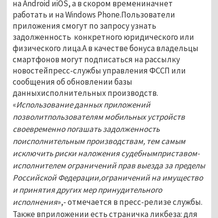
на Android иiOS, а в скором времениначнет
работать и на Windows Phone.Пользователи
приложения смогут по запросу узнать
задолженность конкретного юридического или
физического лица.А в качестве бонуса владельцы
смартфонов могут подписаться на рассылку
новостейпресс-службы управления ФССП или
сообщения об обновлении базы
данныхисполнительных производств.
«
Использование данных приложений
позволитпользователям мобильных устройств
своевременно погашать задолженность
поисполнительным производствам, тем самым
исключить риски наложения судебнымприставом-
исполнителем ограничений прав выезда за пределы
Российской Федерации,ограничений на имущество
и принятия других мер принудительного
исполнения
»,- отмечается в пресс-релизе службы.
Также вприложении есть страничка ликбеза: для