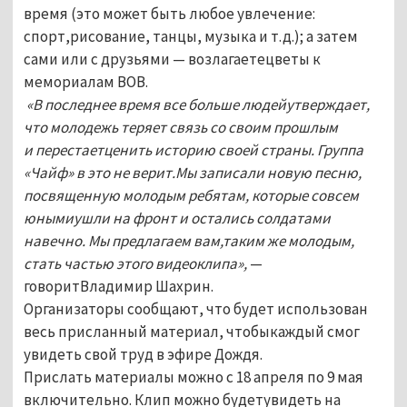
время (это может быть любое увлечение:
спорт,рисование, танцы, музыка и т.д.); а затем
сами или с друзьями — возлагаетецветы к
мемориалам ВОВ.
«В последнее время все больше людейутверждает,
что молодежь теряет связь со своим прошлым
и перестаетценить историю своей страны. Группа
«Чайф» в это не верит.Мы записали новую песню,
посвященную молодым ребятам, которые совсем
юнымиушли на фронт и остались солдатами
навечно. Мы предлагаем вам,таким же молодым,
стать частью этого видеоклипа»,
—
говоритВладимир Шахрин.
Организаторы сообщают, что будет использован
весь присланный материал, чтобыкаждый смог
увидеть свой труд в эфире Дождя.
Прислать материалы можно с 18 апреля по 9 мая
включительно. Клип можно будетувидеть на