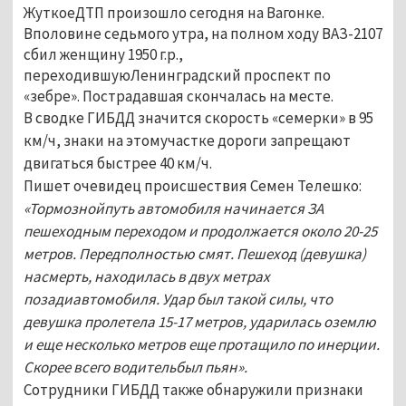
ЖуткоеДТП произошло сегодня на Вагонке.
Вполовине седьмого утра, на полном ходу ВАЗ-2107
сбил женщину 1950 г.р.,
переходившуюЛенинградский проспект по
«зебре». Пострадавшая скончалась на месте.
В сводке ГИБДД значится скорость «семерки» в 95
км/ч, знаки на этомучастке дороги запрещают
двигаться быстрее 40 км/ч.
Пишет очевидец происшествия Семен Телешко:
«Тормознойпуть автомобиля начинается ЗА
пешеходным переходом и продолжается около 20-25
метров. Передполностью смят. Пешеход (девушка)
насмерть, находилась в двух метрах
позадиавтомобиля. Удар был такой силы, что
девушка пролетела 15-17 метров, ударилась оземлю
и еще несколько метров еще протащило по инерции.
Скорее всего водительбыл пьян».
Сотрудники ГИБДД также обнаружили признаки