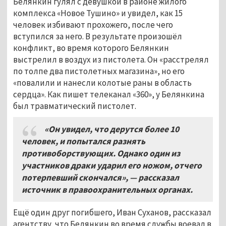
Белянкин гулял с девушкой в районе жилого
комплекса «Новое Тушино» и увидел, как 15
человек избивают прохожего, после чего
вступился за него. В результате произошёл
конфликт, во время которого Белянкин
выстрелил в воздух из пистолета. Он «расстрелял
по толпе два пистолетных магазина», но его
«повалили и нанесли колотые раны в область
сердца». Как пишет телеканал «360», у Белянкина
был травматический пистолет.
«Он увидел, что дерутся более 10
человек, и попытался разнять
противоборствующих. Однако один из
участников драки ударил его ножом, отчего
потерпевший скончался», — рассказал
источник в правоохранительных органах.
Ещё один друг погибшего, Иван Суханов, рассказал
агентству, что Белянкин во время службы воевал в