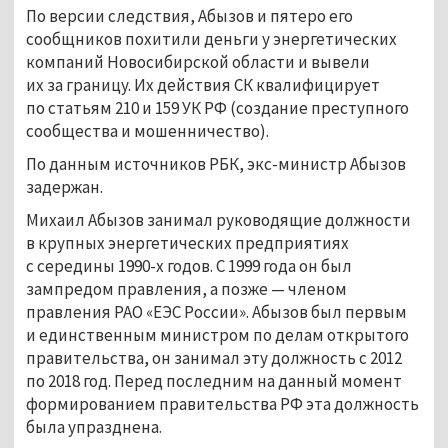
По версии следствия, Абызов и пятеро его
сообщников похитили деньги у энергетических
компаний Новосибирской области и вывели
их за границу. Их действия СК квалифицирует
по статьям 210 и 159 УК РФ (создание преступного
сообщества и мошенничество).
По данным источников РБК, экс-министр Абызов
задержан.
Михаил Абызов занимал руководящие должности
в крупных энергетических предприятиях
с середины 1990-х годов. С 1999 года он был
зампредом правления, а позже — членом
правления РАО «ЕЭС России». Абызов был первым
и единственным министром по делам открытого
правительства, он занимал эту должность с 2012
по 2018 год. Перед последним на данный момент
формированием правительства РФ эта должность
была упразднена.