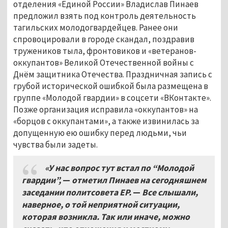
отделения «Единой России» Владислав Пинаев
предложил взять под контроль деятельность
тагильских молодогвардейцев. Ранее они
спровоцировали в городе скандал, поздравив
тружеников тыла, фронтовиков и «ветеранов-
оккупантов» Великой Отечественной войны с
Днём защитника Отечества. Праздничная запись с
грубой исторической ошибкой была размещена в
группе «Молодой гвардии» в соцсети «ВКонтакте».
Позже организация исправила «оккупантов» на
«борцов с оккупантами», а также извинилась за
допущенную ею ошибку перед людьми, чьи
чувства были задеты.
«У нас вопрос тут встал по “Молодой
гвардии”,
—
отметил Пинаев на сегодняшнем
заседании политсовета ЕР.
—
Все слышали,
наверное, о той неприятной ситуации,
которая возникла. Так или иначе, можно