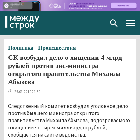
Togg
navig
Политика
Происшествия
СК возбудил дело о хищении 4 млрд
рублей против экс-министра
открытого правительства Михаила
Абызова
26.03.2019 21:59
Следственный комитет возбудил уголовное дело
против бывшего министра открытого
правительства Михаила Абызова, подозреваемого
в хищении четырёх миллиардов рублей,
сообщается на сайте ведомства.