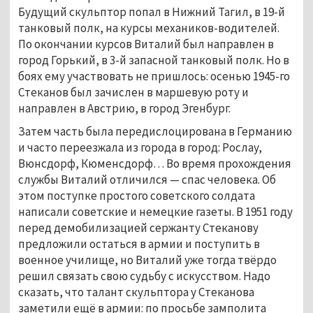
Будущий скульптор попал в Нижний Тагил, в 19-й
танковый полк, на курсы механиков-водителей.
По окончании курсов Виталий был направлен в
город Горький, в 3-й запасной танковый полк. Но в
боях ему участвовать не пришлось: осенью 1945-го
Стеканов был зачислен в маршевую роту и
направлен в Австрию, в город Эгенбург.
Затем часть была передислоцирована в Германию
и часто переезжала из города в город: Рослау,
Вюнсдорф, Кюменсдорф… Во время прохождения
службы Виталий отличился — спас человека. Об
этом поступке простого советского солдата
написали советские и немецкие газеты. В 1951 году
перед демобилизацией сержанту Стеканову
предложили остаться в армии и поступить в
военное училище, но Виталий уже тогда твёрдо
решил связать свою судьбу с искусством. Надо
сказать, что талант скульптора у Стеканова
заметили ещё в армии: по просьбе замполита