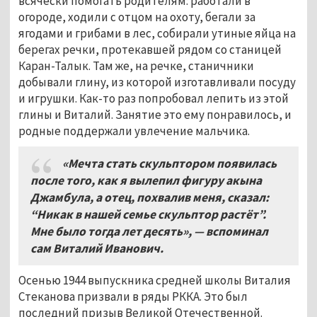
всячески помогать родителям: работали в
огороде, ходили с отцом на охоту, бегали за
ягодами и грибами в лес, собирали утиные яйца на
берегах речки, протекавшей рядом со станицей
Каран-Талык. Там же, на речке, станичники
добывали глину, из которой изготавливали посуду
и игрушки. Как-то раз попробовал лепить из этой
глины и Виталий. Занятие это ему понравилось, и
родные поддержали увлечение мальчика.
«Мечта стать скульптором появилась
после того, как я вылепил фигуру акына
Джамбула, а отец, похвалив меня, сказал:
“Никак в нашей семье скульптор растёт”.
Мне было тогда лет десять», — вспоминал
сам Виталий Иванович.
Осенью 1944 выпускника средней школы Виталия
Стеканова призвали в ряды РККА. Это был
последний призыв Великой Отечественной.