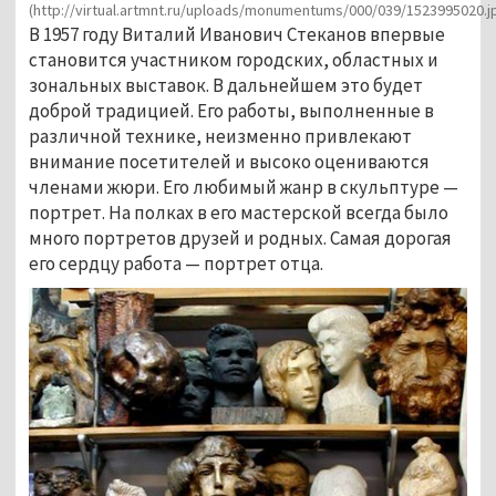
(http://virtual.artmnt.ru/uploads/monumentums/000/039/1523995020.j
В 1957 году Виталий Иванович Стеканов впервые
становится участником городских, областных и
зональных выставок. В дальнейшем это будет
доброй традицией. Его работы, выполненные в
различной технике, неизменно привлекают
внимание посетителей и высоко оцениваются
членами жюри. Его любимый жанр в скульптуре —
портрет. На полках в его мастерской всегда было
много портретов друзей и родных. Самая дорогая
его сердцу работа — портрет отца.