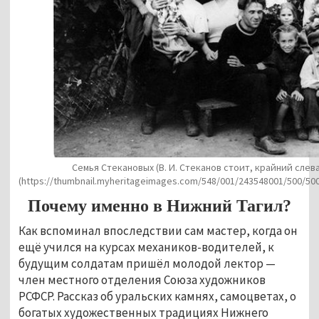
Семья Стекановых (В. И. Стеканов стоит, крайний слев
(https://thumbnail.myheritageimages.com/548/001/243548001/500/5
Почему именно в Нижний Тагил?
Как вспоминал впоследствии сам мастер, когда он
ещё учился на курсах механиков-водителей, к
будущим солдатам пришёл молодой лектор —
член местного отделения Союза художников
РСФСР. Рассказ об уральских камнях, самоцветах, о
богатых художественных традициях Нижнего