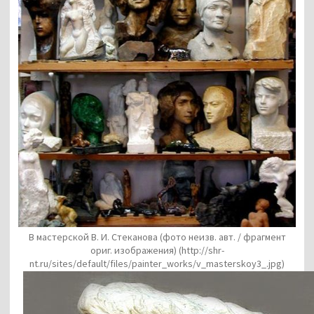
В мастерской В. И. Стеканова (фото неизв. авт. / фрагмент
ориг. изображения)
(http://shr-
nt.ru/sites/default/files/painter_works/v_masterskoy3_.jpg)