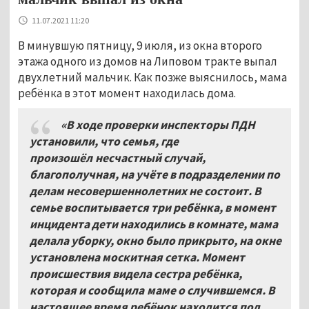
11.07.2021 11:20
В минувшую пятницу, 9 июля, из окна второго
этажа одного из домов на Липовом тракте выпал
двухлетний мальчик. Как позже выяснилось, мама
ребёнка в этот момент находилась дома.
«В ходе проверки инспекторы ПДН
установили, что семья, где
произошёл несчастный случай,
благополучная, на учёте в подразделении по
делам несовершеннолетних не состоит. В
семье воспитывается три ребёнка, в момент
инцидента дети находились в комнате, мама
делала уборку, окно было прикрыто, на окне
установлена москитная сетка. Момент
происшествия видела сестра ребёнка,
которая и сообщила маме о случившемся. В
настоящее время ребёнок находится под