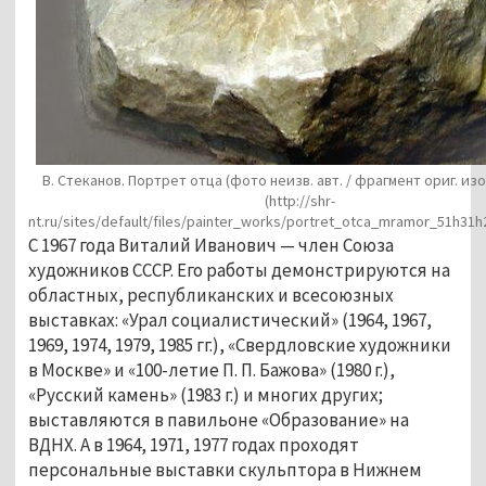
В. Стеканов. Портрет отца (фото неизв. авт. / фрагмент ориг. и
(http://shr-
nt.ru/sites/default/files/painter_works/portret_otca_mramor_51h31h
С 1967 года Виталий Иванович — член Союза
художников СССР. Его работы демонстрируются на
областных, республиканских и всесоюзных
выставках: «Урал социалистический» (1964, 1967,
1969, 1974, 1979, 1985 гг.), «Свердловские художники
в Москве» и «100-летие П. П. Бажова» (1980 г.),
«Русский камень» (1983 г.) и многих других;
выставляются в павильоне «Образование» на
ВДНХ. А в 1964, 1971, 1977 годах проходят
персональные выставки скульптора в Нижнем