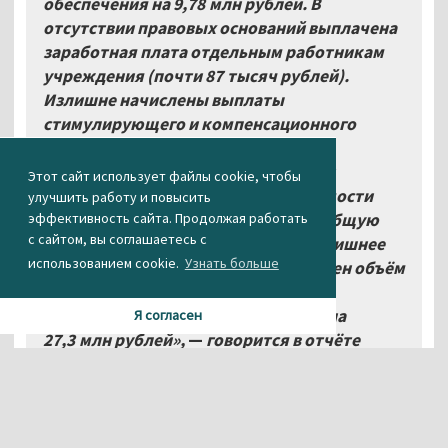
обеспечения на 9,78
млн рублей. В
отсутствии правовых оснований выплачена
заработная плата отдельным работникам
учреждения (почти 87
тысяч рублей).
Излишне начислены выплаты
стимулирующего и компенсационного
характера (8,1
тысячи рублей). В
бухгалтерской отчётности завышен
Этот сайт использует файлы cookie, чтобы
показатель фактической себестоимости
улучшить работу и повысить
муниципальной работы и услуг на общую
эффективность сайта. Продолжая работать
с сайтом, вы соглашаетесь с
сумму 29,8
млн рублей. Имеется излишнее
использованием cookie.
Узнать больше
списание 49
литров бензина. Завышен объём
дебиторской задолженности в
бухгалтерском учёте и отчётности на
Я согласен
27,3
млн рублей»,
—
говорится в отчёте
Счётной палаты об итогах проверки.
Во дворце не застраховали муниципальное
имущество на сумму почти 7 млн рублей. Кроме