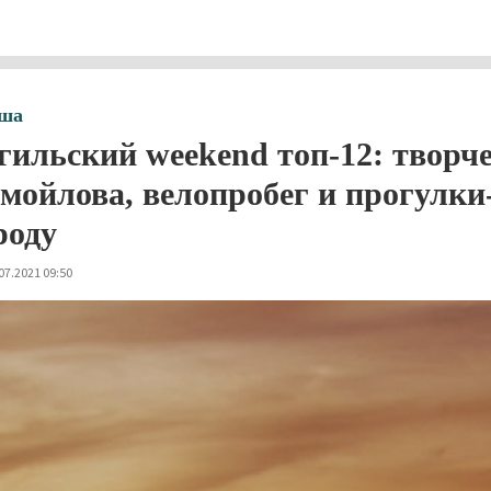
ша
гильский weekend топ-12: творч
мойлова, велопробег и прогулк
роду
07.2021 09:50