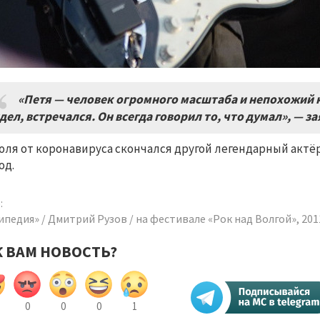
«Петя — человек огромного масштаба и непохожий ни
дел, встречался. Он всегда говорил то, что думал», — з
юля от коронавируса скончался другой легендарный актё
од.
:
ипедия» / Дмитрий Рузов / на фестивале «Рок над Волгой», 201
К ВАМ НОВОСТЬ?
0
0
0
1