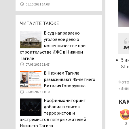
уголовное дело о
05.10.2021 14:08
мошенничестве при
строительстве ИЖС в Нижнем
Тагиле
ЧИТАЙТЕ ТАКЖЕ
07.08.2026 11:47
В суд направлено
Екатеринбург подвергся
уголовное дело о
атаке БПЛА, восемь из
мошенничестве при
ви
них были сбиты, три
строительстве ИЖС в Нижнем
упали на крышу логистического
Тагиле
5 и
центра
07.08.2026 11:47
81 г
07.08.2026 11:28
В Нижнем Тагиле
Тагильские спасатели
разыскивают 45-летнего
Фото
помогли заблудившемуся
Виталия Говорухина
«Вик
в лесу мужчине найти
05.08.2026 11:10
дорогу домой
Росфинмониторинг
КА
06.08.2026 16:28
добавил в список
Прокуратура
террористов и
Дзержинского района
экстремистов пятерых жителей
0
Нижнего Тагила
Нижнего Тагила