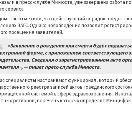
казали в пресс-службе Минюста, уже завершена работа п
го сервиса.
домстве отметили, что действующий порядок предоставле
лениях ЗАГС. Однако нововведение позволит регистриро
ого посещения заявителей.
«Заявление о рождении или смерти будет подаваться
ектронной форме, с приложением соответствующего э
идетельства. Сведения о зарегистрированном акте орг
явителя», — пишет пресс-служба Минюста.
ас специалисты настраивают функционал, который обес
дарственного реестра записей актов гражданского состоя
рмационной системой в сфере здравоохранения. Изначал
тных регионов, перечень которых определят Минцифры 