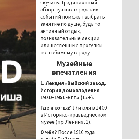
скучать. Традиционный
обзор лучших городских
событий поможет выбрать
занятие по душе, будь то
активный отдых,
познавательные лекции
или неспешные прогулки
по любимому городу.
Музейные
впечатления
1. Лекция «Выйский завод.
История домовладения
1920
–
1950-е гг.» (12+).
Где и когда?
17 июля в 14:00
в Историко-краеведческом
музее (пр. Ленина, 1).
О чём?
После 1916 года