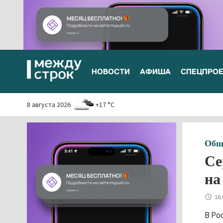
НОВОСТИ
АФИША
СПЕЦПРО
8 августа 2026
+17 °C
Общ
Се
на
16.
В Ро