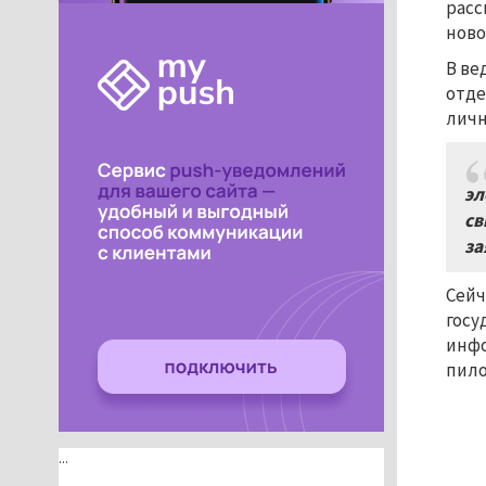
расс
ново
В ве
отде
личн
эл
св
за
Сейч
госу
инфо
пило
...