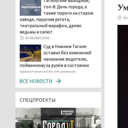
Тагильские выходные,
Ум
топ-8: День города, а
также пироги на старом
16.
заводе, парусная регата,
театральный марафон, древо
ведьмы и салют
07.08.2026 15:56
Суд в Нижнем Тагиле
оставил без изменений
наказание водителю,
пойманному за рулём в состоянии
наркотического опьянения
07.08.2026 15:35
ВСЕ НОВОСТИ
Пять человек погибли в
ДТП под Екатеринбургом
СПЕЦПРОЕКТЫ
07.08.2026 14:24
Тагильские спасатели
проникли в квартиру
через балкон, чтобы