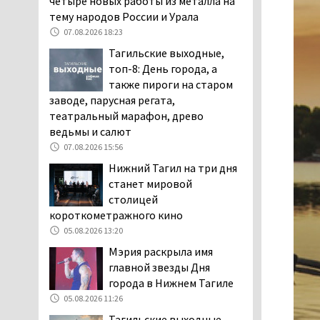
четыре новых работы из металла на
заявили, что их дочь в палате
тему народов России и Урала
покусала бельевая вошь
07.08.2026 18:23
06.08.2026 13:02
Тагильские выходные,
В Нижнем Тагиле на три
топ-8: День города, а
дня запретят
также пироги на старом
электросамокаты
заводе, парусная регата,
06.08.2026 11:41
театральный марафон, древо
ведьмы и салют
«Я уверен, это бельевая
вошь». Родители 10-
07.08.2026 15:56
летней девочки
Нижний Тагил на три дня
пожаловались на кровососущих
станет мировой
паразитов, которые искусали их
столицей
ребёнка в детской больнице
короткометражного кино
Нижнего Тагила
05.08.2026 13:20
05.08.2026 17:59
Мэрия раскрыла имя
Директора уральского
главной звезды Дня
предприятия по
города в Нижнем Тагиле
производству дронов
05.08.2026 11:26
«Упырь» подорвали в автомобиле
Тагильские выходные,