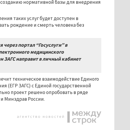
о созданию нормативной базы для внедрения
ния таких услуг будет доступен в
вать рождение и смерть человека без
 через портал “Госуслуги” в
лектронного медицинского
ан ЗАГС направит в личный кабинет
печит техническое взаимодействие Единого
ния (ЕГР ЗАГС) с Единой государственной
ьно проект решено опробовать в ряде
и Минздрав России.