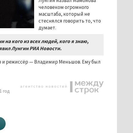
Лунгин назвал Мамонова
человеком огромного
масштаба, который не
стеснялся говорить то, что
думает.
 на кого из всех людей, кого я знаю,
аявил Лунгин РИА Новости.
р и режиссёр
—
Владимир Меньшов. Ему был
1 год