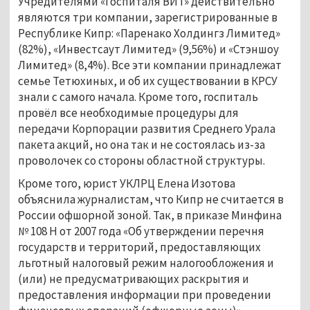
Учредителями «Госпиталя ВИТ» действительно
являются три компании, зарегистрированные в
Республике Кипр: «Паренако Холдингз Лимитед»
(82%), «Инвестсаут Лимитед» (9,56%) и «Стэншоу
Лимитед» (8,4%). Все эти компании принадлежат
семье Тетюхиных, и об их существовании в КРСУ
знали с самого начала. Кроме того, госпиталь
провёл все необходимые процедуры для
передачи Корпорации развития Среднего Урала
пакета акций, но она так и не состоялась из-за
проволочек со стороны областной структуры.
Кроме того, юрист УКЛРЦ Елена Изотова
объяснила журналистам, что Кипр не считается в
России офшорной зоной. Так, в приказе Минфина
№ 108 Н от 2007 года «Об утверждении перечня
государств и территорий, предоставляющих
льготный налоговый режим налогообложения и
(или) не предусматривающих раскрытия и
предоставления информации при проведении