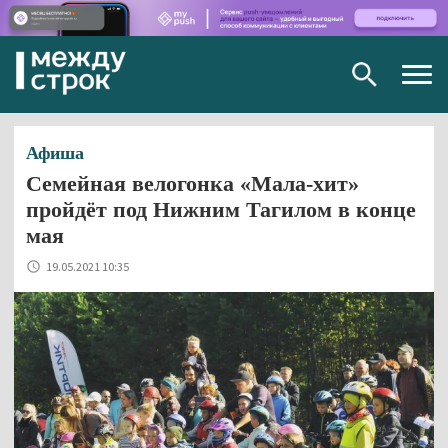
Togg
navig
Афиша
Семейная велогонка «Мала-хит»
пройдёт под Нижним Тагилом в конце
мая
19.05.2021 10:35