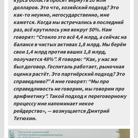
курса область просит вернуть 20
млн
долларов. Это что, хозяйский подход? Это
как-то неумно, негосударственно, мне
кажется. Когда мы встречались в последний
раз, всё крутилось уже вокруг 50%. Нам
говорят: “Стоило это всё 4,4
млрд, а сейчас на
балансе в чистых активах 1,8
млрд. Мы берём
свои 1,4
млрд против ваших 1,8
млрд,
получается 48%”. Я говорю: “Как, у нас же
был договор. Госпиталь работает, рыночная
оценка растёт. Это партнёрский подход? Это
справедливо?” А мне говорят: “Мы про
справедливость не говорим, мы говорим про
арифметику”. Такой подход к переговорному
процессу мне напоминает некое
рейдерство», — возмущается Дмитрий
Тетюхин.