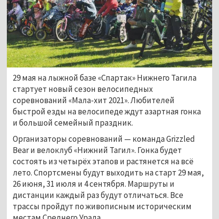
29 мая на лыжной базе «Спартак» Нижнего Тагила
стартует новый сезон велосипедных
соревнований «Мала-хит 2021». Любителей
быстрой езды на велосипеде ждут азартная гонка
и большой семейный праздник.
Организаторы соревнований
—
команда Grizzled
Bear и велоклуб «Нижний Тагил». Гонка будет
состоять из четырёх этапов и растянется на всё
лето. Спортсмены будут выходить на старт 29 мая,
26 июня, 31 июля и 4 сентября. Маршруты и
дистанции каждый раз будут отличаться. Все
трассы пройдут по живописным историческим
местам Среднего Урала.