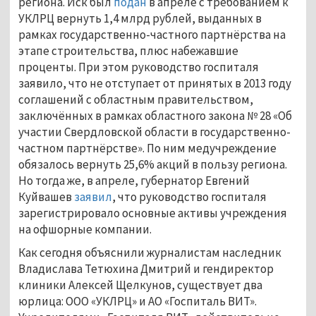
региона. Иск был
подан
в апреле с требованием к
УКЛРЦ вернуть 1,4 млрд рублей, выданных в
рамках государственно-частного партнёрства на
этапе строительства, плюс набежавшие
проценты. При этом руководство госпиталя
заявило, что не отступает от принятых в 2013 году
соглашений с областным правительством,
заключённых в рамках областного закона № 28 «Об
участии Свердловской области в государственно-
частном партнёрстве». По ним медучреждение
обязалось вернуть 25,6% акций в пользу региона.
Но тогда же, в апреле, губернатор Евгений
Куйвашев
заявил
, что руководство госпиталя
зарегистрировало основные активы учреждения
на офшорные компании.
Как сегодня объяснили журналистам наследник
Владислава Тетюхина Дмитрий и гендиректор
клиники Алексей Щелкунов, существует два
юрлица: ООО «УКЛРЦ» и АО «Госпиталь ВИТ».