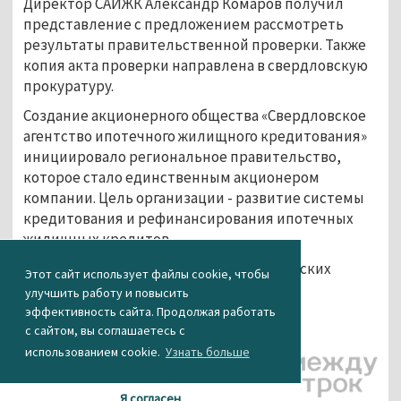
Директор САИЖК Александр Комаров получил
представление с предложением рассмотреть
результаты правительственной проверки. Также
копия акта проверки направлена в свердловскую
прокуратуру.
Создание акционерного общества «Свердловское
агентство ипотечного жилищного кредитования»
инициировало региональное правительство,
которое стало единственным акционером
компании. Цель организации - развитие системы
кредитования и рефинансирования ипотечных
жилищных кредитов.
Отделение САИЖК есть во многих уральских
Этот сайт использует файлы cookie, чтобы
городах, в том числе в Нижнем Тагиле.
улучшить работу и повысить
эффективность сайта. Продолжая работать
Агентство новостей «Между строк»
с сайтом, вы соглашаетесь с
использованием cookie.
Узнать больше
Я согласен