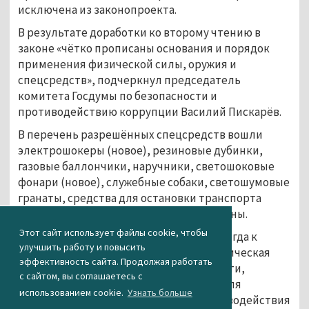
исключена из законопроекта.
В результате доработки ко второму чтению в
законе «чётко прописаны основания и порядок
применения физической силы, оружия и
спецсредств», подчеркнул председатель
комитета Госдумы по безопасности и
противодействию коррупции Василий Пискарёв.
В перечень разрешённых спецсредств вошли
электрошокеры (новое), резиновые дубинки,
газовые баллончики, наручники, светошоковые
фонари (новое), служебные собаки, светошумовые
гранаты, средства для остановки транспорта
(новое), водомёты, бронемашины, тараны.
Этот сайт использует файлы cookie, чтобы
Закон устанавливает список случаев, когда к
улучшить работу и повысить
заключённым может применяться физическая
эффективность сайта. Продолжая работать
сила, спецсредства и оружие. В частности,
с сайтом, вы соглашаетесь с
физическая сила может применяться для
использованием cookie.
Узнать больше
пресечения неповиновения или противодействия