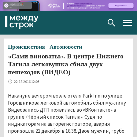
Togg
navig
Происшествия
Автоновости
«Сами виноваты». В центре Нижнего
Тагила легковушка сбила двух
пешеходов (ВИДЕО)
22.12.2016 12:03
Накануне вечером возле отеля Park Inn по улице
Горошникова легковой автомобиль сбил мужчину.
Видеозапись ДТП появилась во «ВКонтакте» в
группе «Чёрный список Тагила». Судя по
индикаторам на авторегистраторе, авария
произошла 21 декабря в 16.38. Двое мужчин, грубо