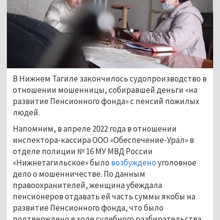
В Нижнем Тагиле закончилось судопроизводство в
отношении мошенницы, собиравшей деньги «на
развитие Пенсионного фонда» с пенсий пожилых
людей.
Напомним, в апреле 2022 года в отношении
инспектора-кассира ООО «Обеспечение-Урал» в
отделе полиции № 16 МУ МВД России
«Нижнетагильское» было
возбуждено
уголовное
дело о мошенничестве. По данным
правоохранителей, женщина убеждала
пенсионеров отдавать ей часть суммы якобы на
развитие Пенсионного фонда, что было
подтверждено в ходе судебного разбирательства.