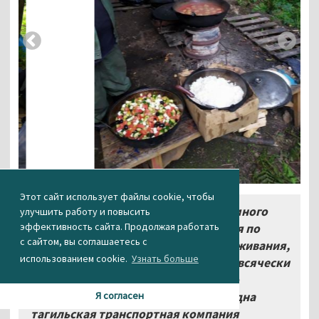
Этот сайт использует файлы cookie, чтобы
«За 10 лет мы перепробовали много
улучшить работу и повысить
эффективность сайта. Продолжая работать
чего. Походы, тимбилдинги, занятия по
с сайтом, вы соглашаетесь с
туризму со школьниками, курсы выживания,
использованием cookie.
Узнать больше
корпоративы на природе. В общем, всячески
стараемся в межсезонье хоть как-то
заработать. Было даже такое, что одна
Я согласен
тагильская транспортная компания