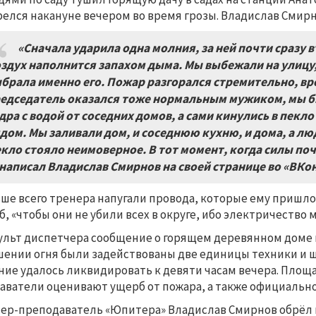
релся накануне вечером во время грозы. Владислав Смирно
«Сначала ударила одна молния, за ней почти сразу в
здух наполнится запахом дыма. Мы выбежали на улицу,
брала именно его. Пожар разгорался стремительно, вр
едседатель оказался тоже нормальным мужиком, мы бы
дра с водой от соседних домов, а сами кинулись в пекл
дом. Мы заливали дом, и соседнюю кухню, и дома, а лю
кло стояло неимоверное. В тот момент, когда силы по
написал Владислав Смирнов на своей странице во «ВКо
ше всего тренера напугали провода, которые ему пришло
б, «чтобы они не убили всех в округе, ибо электричество
ульт диспетчера сообщение о горящем деревянном доме в
шении огня были задействованы две единицы техники и ш
ние удалось ликвидировать к девяти часам вечера. Площад
аватели оценивают ущерб от пожара, а также официально
ер-преподаватель «Юпитера» Владислав Смирнов обрёл изв