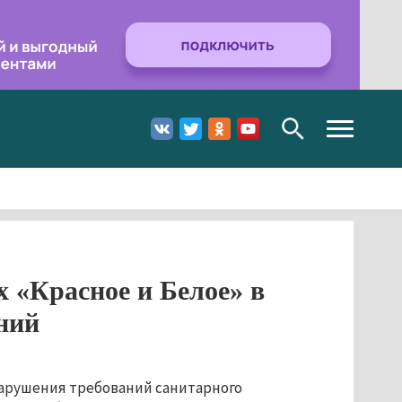
Toggle
navigation
х «Красное и Белое» в
ний
нарушения требований санитарного