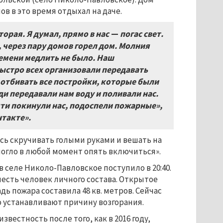
в в это время отдыхал на даче.
торая. Я думал, прямо в нас
—
погас свет.
 через пару домов горел дом. Молния
емени медлить не было. Наш
стро всех организовали передавать
о отбивать все постройки, которые были
ди передавали нам воду и поливали нас.
чти покинули нас, подоспели пожарные»,
нтакте».
сь скручивать голыми руками и вешать на
 могло в любой момент опять включиться».
 селе Николо-Павловское поступило в 20:40.
есть человек личного состава. Открытое
ь пожара составила 48 кв. метров. Сейчас
 устанавливают причину возгорания.
естность после того, как в 2016 году,