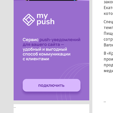
зако
Екат
кото
Спец
темп
Пище
сотр
Ваго
В «К
прои
прод
меди
...
...