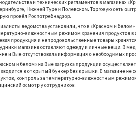
нодательства и технических регламентов в магазинах «Кр
еринбурге, Нижней Туре и Полевском. Торговую сеть ошт
рую провёл Роспотребнадзор.
иалисты ведомства установили, что в «Красном и белом» 
ературно-влажностным режимом хранения продуктов в с
вая продукция и непродовольственные товары хранятся
удники магазина оставляют одежду и личные вещи. В ме
нке и Вые отсутствовала информация о необходимых про
расном и белом» на Вые загрузка продукции осуществляе
зводится в открытый бункер без крышки. В магазине не
уктов, контроль за температурно-влажностным режимом 
цинский осмотр у сотрудников.