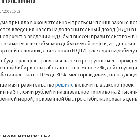
 топливо
07.2018 15:02
ума приняла в окончательном третьем чтении закон о по
ются введения налога на дополнительный доход (НДД) в
нопроект о введении НДД был внесён правительством в но
т взиматься не с объёмов добываемой нефти, а с денежно
ортной пошлины, сниженного НДПИ, расходов на добычу 
г будет распространяться на четыре группы месторожде
очной Сибири с выработанностью менее 5%, действующи
ботанностью от 10% до 80%, месторождения, пользующие
нце мая правительство
решило
включить в законопроект 
ин на 3 тысячи рублей и на дизельное топливо на 2 тыся
ренной мерой, призванной быстро стабилизировать цены
К ВАМ НОВОСТЬ?