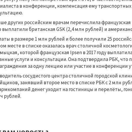
иалиста в конференции, компенсация ему транспортных 
ультацию.
ше других российским врачам перечислила французская 
о выплатили британская GSK (2,4 млн рублей) и американс
аты в размере 1 млн рублей и более получили 25 российск
ом месте в списке оказалась врач столичной косметолог
мыцкая, которой французская Ipsen в 2017 году выплатила
анные услуги и консультации. Она подтвердила РБК, что 
аграждения за одну лекцию или участие в конференции у
водитель сосудистого центра столичной городской кли
йщиков, занявший второе место в списке РБК с 2 млн руб
армкомпаний денег уходит на гостиницы и перелёты, гоно
ч рублей.