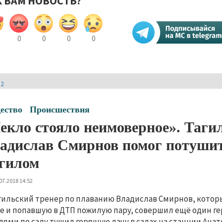
К ВАМ НОВОСТЬ?
0
0
0
0
И2
ество
Происшествия
екло стояло неимоверное». Таги
адислав Смирнов помог потуши
гилом
07.2018 14:52
гильский тренер по плаванию Владислав Смирнов, котор
е и попавшую в ДТП пожилую пару, совершил ещё один гер
дями по саду тушил горящую дачу в садах на станции Ана