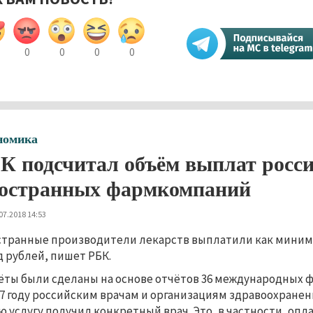
0
0
0
0
номика
К подсчитал объём выплат росс
остранных фармкомпаний
07.2018 14:53
транные производители лекарств выплатили как минимум
 рублей, пишет РБК.
ёты были сделаны на основе отчётов 36 международных 
17 году российским врачам и организациям здравоохранени
ю услугу получил конкретный врач. Это, в частности, опл