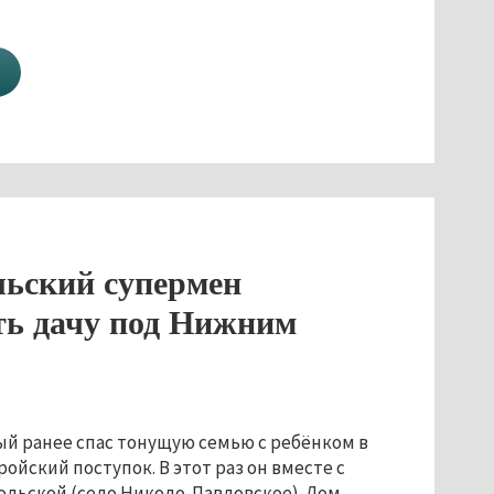
льский супермен
ть дачу под Нижним
ый ранее спас тонущую семью с ребёнком в
ойский поступок. В этот раз он вместе с
тольской (село Николо-Павловское). Дом