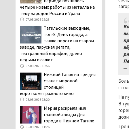
периода появились
повышает износ автомобиля
заго
четыре новых работы из металла на
06.08.2026 13:53
тему народов России и Урала
В Детской городской
07.08.2026 18:23
больнице № 3 Нижнего
Во
Тагильские выходные,
Тагила опровергли
вы
топ-8: День города, а
обвинения родителей, которые
пр
также пироги на старом
заявили, что их дочь в палате
заводе, парусная регата,
вё
покусала бельевая вошь
театральный марафон, древо
ря
06.08.2026 13:02
ведьмы и салют
Пе
В Нижнем Тагиле на три
07.08.2026 15:56
—
дня запретят
Нижний Тагил на три дня
электросамокаты
станет мировой
Боль
06.08.2026 11:41
столицей
стол
короткометражного кино
«Я уверен, это бельевая
На п
вошь». Родители 10-
05.08.2026 13:20
В ту
летней девочки
Мэрия раскрыла имя
горе
пожаловались на кровососущих
главной звезды Дня
дозн
паразитов, которые искусали их
города в Нижнем Тагиле
ребёнка в детской больнице
Трен
05.08.2026 11:26