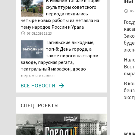
на
В Нижнем Тагиле в Парке
скульптуры советского
05.
периода появились
четыре новых работы из металла на
Госд
тему народов России и Урала
каса
07.08.2026 18:23
Зако
Тагильские выходные,
буде
топ-8: День города, а
эксп
также пироги на старом
Нало
заводе, парусная регата,
Вост
театральный марафон, древо
выра
ведьмы и салют
07.08.2026 15:56
В ко
ВСЕ НОВОСТИ
бенз
Суд в Нижнем Тагиле
экст
оставил без изменений
наказание водителю,
СПЕЦПРОЕКТЫ
пойманному за рулём в состоянии
наркотического опьянения
07.08.2026 15:35
Пять человек погибли в
КА