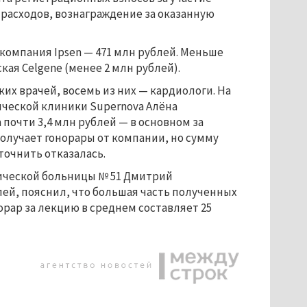
расходов, вознаграждение за оказанную
компания Ipsen — 471 млн рублей. Меньше
кая Celgene (менее 2 млн рублей).
их врачей, восемь из них — кардиологи. На
ической клиники Supernova Алёна
 почти 3,4 млн рублей — в основном за
получает гонорары от компании, но сумму
точнить отказалась.
нической больницы № 51 Дмитрий
лей, пояснил, что большая часть полученных
рар за лекцию в среднем составляет 25