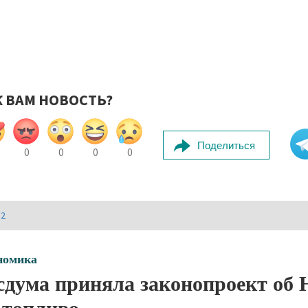
К ВАМ НОВОСТЬ?
Поделиться
0
0
0
0
И2
номика
сдума приняла законопроект об