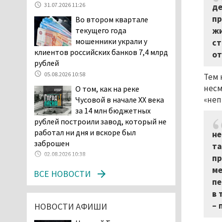
31.07.2026 11:26
де
начала купального сезона
пр
Во втором квартале
погиб 21 человек
жи
текущего года
05.08.2026 14:05
мошенники украли у
ст
Нижний Тагил на три дня
клиентов российских банков 7,4 млрд
от
станет мировой
рублей
столицей
05.08.2026 10:58
Тем 
короткометражного кино
несм
О том, как на реке
05.08.2026 13:20
«неп
Чусовой в начале XX века
Мэрия раскрыла имя
за 14 млн бюджетных
главной звезды Дня
рублей построили завод, который не
города в Нижнем Тагиле
работал ни дня и вскоре был
не
05.08.2026 11:26
заброшен
та
В Нижнем Тагиле
02.08.2026 10:38
пр
разыскивают 45-летнего
ме
ВСЕ НОВОСТИ
Виталия Говорухина
пе
05.08.2026 11:10
в 
Во втором квартале
– 
НОВОСТИ АФИШИ
текущего года
мошенники украли у