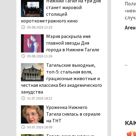
Нижний Тагил на три дня
Поли
клиентов российских банков 7,4 млрд
станет мировой
«нек
рублей
столицей
случ
05.08.2026 10:58
короткометражного кино
Аген
05.08.2026 13:20
Жителей центра Нижнего
Тагила напугала система
Мэрия раскрыла имя
оповещения о
главной звезды Дня
заложенной бомбе
города в Нижнем Тагиле
04.08.2026 17:57
05.08.2026 11:26
...
«Выезжать на круговое
Тагильские выходные,
движение здесь очень
топ-5: стальная воля,
опасно: машин, которые
грациозные животные и
надо пропускать, почти не видно».
честная классика без академического
Тагильчане пожаловались на плохой
занудства
обзор из-за высокой травы у дороги
31.07.2026 18:22
на перекрёстке улиц Серова и
Уроженка Нижнего
Первомайской
Тагила снялась в сериале
04.08.2026 16:53
на ТНТ
КА
Отлавливать собак в
30.07.2026 18:09
Нижнем Тагиле будут