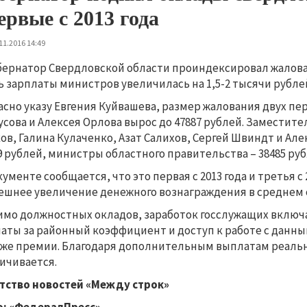
ервые с 2013 года
11.2016 14:49
бернатор Свердловской области проиндексировал жалов
ь зарплаты министров увеличилась на 1,5-2 тысячи рублей
асно указу Евгения Куйвашева, размер жалования двух п
усова и Алексея Орлова вырос до 47887 рублей. Заместите
ов, Галина Кулаченко, Азат Салихов, Сергей Швиндт и Ал
9 рублей, министры областного правительства – 38485 руб
кументе сообщается, что это первая с 2013 года и третья 
шнее увеличение денежного вознаграждения в среднем со
мо должностных окладов, заработок госслужащих включае
аты за районный коэффициент и доступ к работе с данн
кже премии. Благодаря дополнительным выплатам реаль
ичивается.
тство новостей «Между строк»