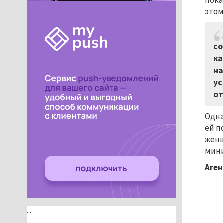
пока
этом
со
ка
на
ус
от
Одна
ей п
женщ
мини
Аген
...