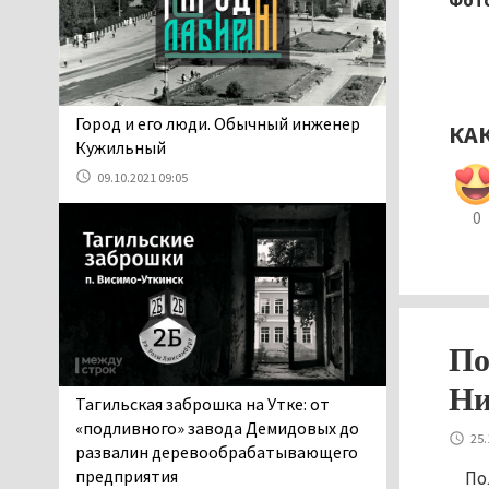
Фото
06.08.2026 13:02
В Нижнем Тагиле на три
дня запретят
электросамокаты
06.08.2026 11:41
​​​​​​​Город и его люди. Обычный инженер
КА
«Я уверен, это бельевая
Кужильный
вошь». Родители 10-
09.10.2021 09:05
летней девочки
пожаловались на кровососущих
0
паразитов, которые искусали их
ребёнка в детской больнице
Нижнего Тагила
05.08.2026 17:59
Директора уральского
По
предприятия по
Ни
производству дронов
Тагильская заброшка на Утке: от
«Упырь» подорвали в автомобиле
«подливного» завода Демидовых до
под Екатеринбургом
25.
развалин деревообрабатывающего
05.08.2026 17:05
предприятия
По