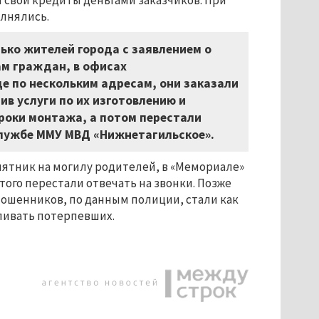
л свои кредиты деньгами заказчиков. При
олнялись.
лько жителей города с заявлением о
ам граждан, в офисах
 по нескольким адресам, они заказали
в услуги по их изготовлению и
роки монтажа, а потом перестали
лужбе ММУ МВД «Нижнетагильское».
мятник на могилу родителей, в «Мемориале»
того перестали отвечать на звонки. Позже
ошенников, по данным полиции, стали как
ливать потерпевших.