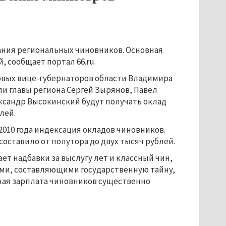
ания региональных чиновников. Основная
, сообщает портал 66.ru.
ервых вице-губернаторов области Владимира
ли главы региона Сергей Зырянов, Павел
ександр Высокинский будут получать оклад
лей.
с 2010 года индексация окладов чиновников.
ставило от полутора до двух тысяч рублей.
т надбавки за выслугу лет и классный чин,
ыми, составляющими государственную тайну,
ная зарплата чиновников существенно