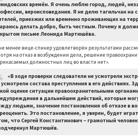
мидовских времён. Я очень люблю город, людей, не
офессии, вероисповедания. Я не делю тагильчан на 
телей, приезжих или временно проживающих на терр
араюсь делать добро, быть честным. Почему я долже
крытом письме Леонида Мартюшёва.
не менее вице-спикер удовлетворён результатами рассм
отря на отказ в возбуждении дела, решение правоохрани
рикасаемых должностных лиц во власти нет».
«В ходе проверки следователи не усмотрели экстр
 усмотрели состава преступления в его действиях. Зд
кой оценке ситуации правоохранительными органами
едупреждения в дальнейшем действий, которые мог
жду людьми, значение постановления об отказе в в
реоценить. Это постановление, я уверен, будет иг
том, что Сергей Константинович
–
грамотный человек 
подчеркнул Мартюшёв.