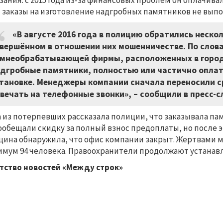
зания: с 2015 года из-за финансовых проблем он оплачива
 заказы на изготовление надгробных памятников не вып
«В августе 2016 года в полицию обратились неско
вершённом в отношении них мошенничестве. По слов
мнеобрабатывающей фирмы, расположенных в городе
дгробные памятники, полностью или частично оплати
тановке. Менеджеры компании сначала переносили с
вечать на телефонные звонки»,
–
сообщили в пресс-с
 из потерпевших рассказала полиции, что заказывала па
ообещали скидку за полный взнос предоплаты, но после э
ина обнаружила, что офис компании закрыт. Жертвами м
мум 94 человека. Правоохранители продолжают устанав
тство новостей «Между строк»