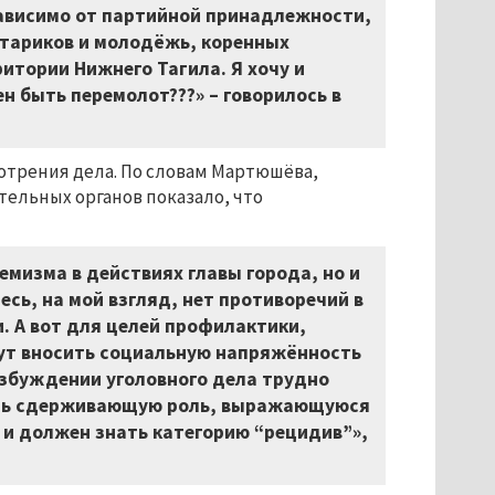
зависимо от партийной принадлежности,
стариков и молодёжь, коренных
итории Нижнего Тагила. Я хочу и
н быть перемолот???» – говорилось в
отрения дела. По словам Мартюшёва,
тельных органов показало, что
емизма в действиях главы города, но и
есь, на мой взгляд, нет противоречий в
. А вот для целей профилактики,
ут вносить социальную напряжённость
озбуждении уголовного дела трудно
рать сдерживающую роль, выражающуюся
и должен знать категорию “рецидив”»,