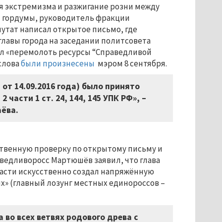
ия экстремизма и разжигание розни между
й гордумы, руководитель фракции
утат написал открытое письмо, где
лавы города на заседании политсовета
ал «перемолоть ресурсы “Справедливой
 слова
были произнесены
мэром 8 сентября.
от 14.09.2016 года) было принято
 части 1 ст. 24, 144, 145 УПК РФ», –
аёва.
твенную проверку по открытому письму и
ведливоросс Мартюшёв заявил, что глава
ласти искусственно создал напряжённую
х» (главный лозунг местных единороссов –
 во всех ветвях родового древа с