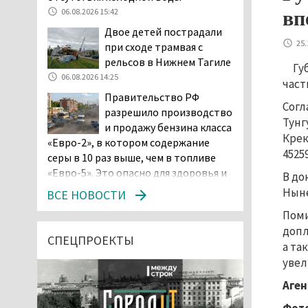
06.08.2026 15:42
вп
Двое детей пострадали
25.
при сходе трамвая с
рельсов в Нижнем Тагиле
Гу
06.08.2026 14:25
част
Правительство РФ
Согл
разрешило производство
Тунг
и продажу бензина класса
Крек
«Евро-2», в котором содержание
4525
серы в 10 раз выше, чем в топливе
«Евро-5». Это опасно для здоровья и
В до
повышает износ автомобиля
Ныне
ВСЕ НОВОСТИ
06.08.2026 13:53
Поми
В Детской городской
допл
больнице № 3 Нижнего
СПЕЦПРОЕКТЫ
а та
Тагила опровергли
увел
обвинения родителей, которые
заявили, что их дочь в палате
Аген
покусала бельевая вошь