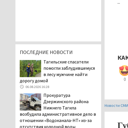
...
ПОСЛЕДНИЕ НОВОСТИ
КА
Тагильские спасатели
помогли заблудившемуся
в лесу мужчине найти
0
дорогу домой
06.08.2026 16:28
Прокуратура
Дзержинского района
Новости СМ
Нижнего Тагила
возбудила административное дело в
отношении «Водоканала-НТ» из-за
Гу
отсутствия холодной воды