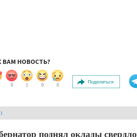
К ВАМ НОВОСТЬ?
Поделиться
0
1
0
0
И2
бернатор поднял оклады свердл