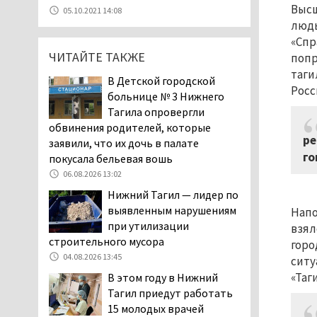
Эксперты назвали
Высш
05.10.2021 14:08
причины массового мора
людь
рыбы в Свердловской
«Спр
области
ЧИТАЙТЕ ТАКЖЕ
попр
05.08.2026 16:31
таги
В Детской городской
Осуждённый за убийство
Росс
больнице № 3 Нижнего
тагильского хоккеиста
Тагила опровергли
Александра Чумарина
обвинения родителей, которые
Самат Хазипов в очередной раз
ре
заявили, что их дочь в палате
попал на скамью подсудимых
го
покусала бельевая вошь
05.08.2026 15:28
06.08.2026 13:02
Уральского депутата
Нижний Тагил — лидер по
Госдумы Ильтякова,
выявленным нарушениям
Напо
назвавшего незамужних
при утилизации
взял
женщин неполноценными людьми, а
строительного мусора
горо
неженатых мужчин — инвалидами,
04.08.2026 13:45
ситу
проверит прокуратура (ВИДЕО)
«Таги
В этом году в Нижний
05.08.2026 14:40
Тагил приедут работать
На водоёмах
15 молодых врачей
Свердловской области с