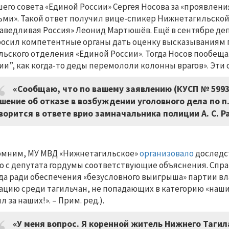
его совета «Единой России» Сергея Носова за «проявлен
ми». Такой ответ получил вице-спикер Нижнетагильско
аведливая Россия» Леонид Мартюшёв. Ещё в сентябре деп
осил компетентные органы дать оценку высказываниям г
льского отделения «Единой России». Тогда Носов пообещ
ии”, как когда-то деды перемололи колонны врагов». Эти
«Сообщаю, что по вашему заявлению (КУСП № 5993 
шение об отказе в возбуждении уголовного дела по п. 2
ворится в ответе врио замначальника полиции А. С. Р
мним, МУ МВД «Нижнетагильское»
организовало
доследс
о с депутата гордумы соответствующие объяснения. Спра
да ради обеспечения «безусловного выигрыша» партии в
ацию среди тагильчан, не попадающих в категорию «наши
л за наших!». – Прим. ред.).
«У меня вопрос. Я коренной житель Нижнего Тагила