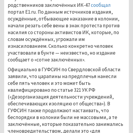
родственников заключённых ИК-47
сообщал
портал E1.ru. По данным источников издания,
осуждённые, отбывающие наказание в колонии,
начали резать себе вены в знак протеста против
насилия со стороны активистов ИК, которые, по
словам осуждённых, угрожали им
изнасилованием. Сколько конкретно человек
участвовали в бунте
—
неизвестно, но издание
сообщает о «сотне заключённых».
Официально в ГУФСИН по Свердловской области
заявили, что царапины на предплечья нанесли
себе пять человек и это может быть
квалифицировано по статье 321 УК РФ
(«Дезорганизация деятельности учреждений,
обеспечивающих изоляцию от общества»). В
ГУФСИН также продолжают настаивать, что
беспорядки в колонии были не массовыми, а те
заключённые, которые показательно занимались
членовредительством, делали это «для