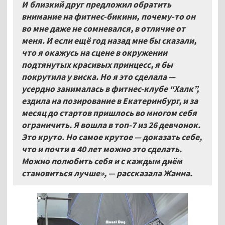
И близкий друг предложил обратить
внимание на фитнес-бикини, почему-то он
во мне даже не сомневался, в отличие от
меня. И если ещё год назад мне бы сказали,
что я окажусь на сцене в окружении
подтянутых красивых принцесс, я бы
покрутила у виска. Но я это сделала —
усердно занималась в фитнес-клубе “Халк”,
ездила на позирование в Екатеринбург, и за
месяц до стартов пришлось во многом себя
ограничить. Я вошла в топ-7 из 26 девчонок.
Это круто. Но самое крутое — доказать себе,
что и почти в 40 лет можно это сделать.
Можно полюбить себя и с каждым днём
становиться лучше», — рассказала Жанна.