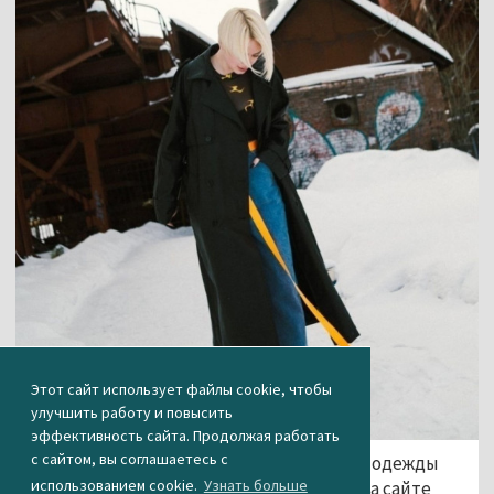
Этот сайт использует файлы cookie, чтобы
улучшить работу и повысить
эффективность сайта. Продолжая работать
с сайтом, вы соглашаетесь с
Российский бренд модной молодёжной одежды
использованием cookie.
Узнать больше
Befree опубликовал в своих соцсетях и на сайте