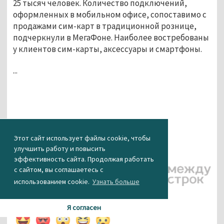
25 тысяч человек. Количество подключений,
оформленных в мобильном офисе, сопоставимо с
продажами сим-карт в традиционной рознице,
подчеркнули в МегаФоне. Наиболее востребованы
у клиентов сим-карты, аксессуары и смартфоны.
...
Этот сайт использует файлы cookie, чтобы
улучшить работу и повысить
эффективность сайта. Продолжая работать
с сайтом, вы соглашаетесь с
Партнёрский
материал
использованием cookie.
Узнать больше
КАК ВАМ НОВОСТЬ?
Я согласен