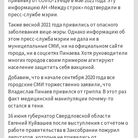
прививку от COVID-19 ещё в мае 2021 года. Эту
информацию АН «Между строк» подтвердили в
пресс-службе мэрии.
Также весной 2021 года привились от опасного
заболевания вице-мэры. Однако информацию об
этом пресс-служба мэрии не дала ни в
муниципальные СМИ, ни на официальном сайте
города, ни в соцсетях Пинаева. Хотя руководители
многих городов своим примером агитируют
население защитить себя вакциной.
Добавим, что в начале сентября 2020 года все
городские СМИ торжественно заявили, что
Владислав Пинаев привился от гриппа. В этот раз
факт медицинской манипуляции почему-то
остался в тени.
16 июня губернатор Свердловской области
Евгений Куйвашев после выступления с отчётом о
работе правительства в Заксобрании пожурил
депутатов, которые не привились от