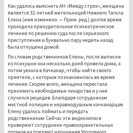
Как удалось выяснить АН «Между строк», женщина
является 32-летней жительницей Нижнего Тагила.
Елена (имя изменено.
—
Прим. ред.) долгое время
проходила принудительное психиатрическое
лечение по решению суда после серьёзного
преступления и буквально пару недель назад
была отпущена домой.
По словам родственников Елены, после выписки
из психушки она несколько дней провела дома, а
потом уехала в Качканар, чтобы найти своего
приятеля, с которым познакомилась во время
лечения. Скорее всего, женщина перестала
принимать необходимые лекарства и у неё
случился рецидив. Благодаря сотрудникам
местной полиции и неравнодушным качканарцам
Елену удалось поймать и передать
родственникам. Сейчас эти видеозаписи
проверяют сотрудники правоохранительных
органов на предмет нарушения Уголовного