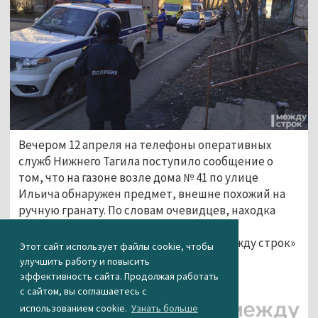
Вечером 12 апреля на телефоны оперативных
служб Нижнего Тагила поступило сообщение о
том, что на газоне возле дома № 41 по улице
Ильича обнаружен предмет, внешне похожий на
ручную гранату. По словам очевидцев, находка
оказалась болванкой и опасности не
представляла. Эту информацию АН «Между строк»
Этот сайт использует файлы cookie, чтобы
подтвердили в пресс-группе МУ МВД
улучшить работу и повысить
«Нижнетагильское».
эффективность сайта. Продолжая работать
с сайтом, вы соглашаетесь с
использованием cookie.
Узнать больше