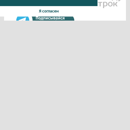
Я согласен
Материалы данного сайта содержат информацию,
не предназначенную для несовершеннолетних.
При использовании материала или частичном
цитировании, ссылка на
агентство новостей «Между строк» обязательна.
Свидетельство о регистрации СМИ Эл № ФС 77-56537 от
26.12.2013 г.
выдано Федеральной службой по надзору в сфере
связи,
информационных технологий и массовых коммуникаций
(Роскомнадзор).