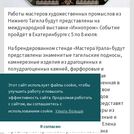
Работы мастеров художественных промыслов из
Нижнего Тагила будут представлены на
международной выставке
«Иннопром»
. Событие
пройдёт в Екатеринбурге с 5 по 8 июля.
На брендированном стенде «Мастера Урала» будут
представлены знаменитые тагильские подносы,
камнерезные изделия из драгоценных и
полудрагоценных камней, фарфоровые и
глиняные изделия, сувениры, кабинетная
миниатюра из серебра и латуни, выполненная в
Этот сайт использует файлы cookie, чтобы
технике художественного литья. Здесь свои
улучшить работу и повысить
работы покажут мастера из разных городов
эффективность сайта. Продолжая работать
Свердловской области. Нижний Тагил представят
с сайтом, вы соглашаетесь с
компании «Тагильский поднос», «Сувениры из
использованием cookie.
Узнать больше
Нижнего Тагила», ИП Васильев (камнерезные и
ювелирные изделия), мастер-керамист Елена
Я согласен
Прошко, мастер лаковой росписи Светлана