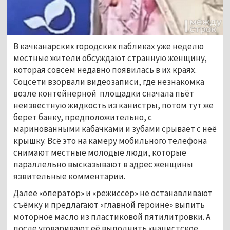
В качканарских городских пабликах уже неделю
местные жители обсуждают странную женщину,
которая совсем недавно появилась в их краях.
Соцсети взорвали видеозаписи, где незнакомка
возле контейнерной площадки сначала пьёт
неизвестную жидкость из канистры, потом тут же
берёт банку, предположительно, с
маринованными кабачками и зубами срывает с неё
крышку. Всё это на камеру мобильного телефона
снимают местные молодые люди, которые
параллельно высказывают в адрес женщины
язвительные комментарии.
Далее «оператор» и «режиссёр» не останавливают
съёмку и предлагают «главной героине» выпить
моторное масло из пластиковой пятилитровки. А
после уговаривают её выполнить «нацистское