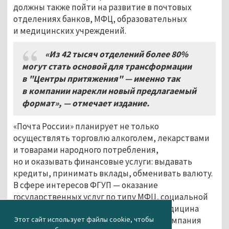
должны также пойти на развитие в почтовых
отделениях банков, МФЦ, образовательных
и медицинских учреждений.
«Из 42 тысяч отделений более 80%
могут стать основой для трансформации
в "Центры притяжения" — именно так
в компании нарекли новый предлагаемый
формат», — отмечает издание.
«Почта России» планирует не только
осуществлять торговлю алкоголем, лекарствами
и товарами народного потребления,
но и оказывать финансовые услуги: выдавать
кредиты, принимать вклады, обменивать валюту.
В сфере интересов ФГУП — оказание
государственных услуг по типу МФЦ, социальной
помощи (по хозяйству), а также телемедицина
и образование. Свои предложения госкомпания
Этот сайт использует файлы cookie, чтобы