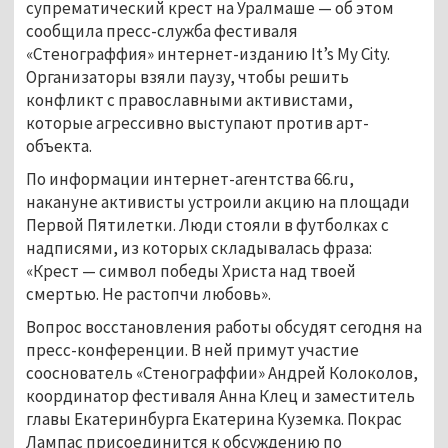
супрематический крест на Уралмаше — об этом
сообщила пресс-служба фестиваля
«Стенограффия» интернет-изданию It’s My City.
Организаторы взяли паузу, чтобы решить
конфликт с православными активистами,
которые агрессивно выступают против арт-
объекта.
По информации интернет-агентства 66.ru,
накануне активисты устроили акцию на площади
Первой Пятилетки. Люди стояли в футболках с
надписями, из которых складывалась фраза:
«Крест — символ победы Христа над твоей
смертью. Не растопчи любовь».
Вопрос восстановления работы обсудят сегодня на
пресс-конференции. В ней примут участие
сооснователь «Стенограффии» Андрей Колоколов,
координатор фестиваля Анна Клец и заместитель
главы Екатеринбурга Екатерина Куземка. Покрас
Лампас присоединится к обсуждению по