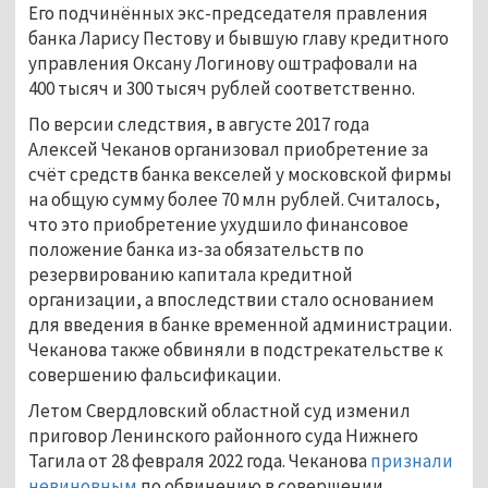
Его подчинённых экс-председателя правления
банка Ларису Пестову и бывшую главу кредитного
управления Оксану Логинову оштрафовали на
400 тысяч и 300 тысяч рублей соответственно.
По версии следствия, в августе 2017 года
Алексей Чеканов организовал приобретение за
счёт средств банка векселей у московской фирмы
на общую сумму более 70 млн рублей. Считалось,
что это приобретение ухудшило финансовое
положение банка из-за обязательств по
резервированию капитала кредитной
организации, а впоследствии стало основанием
для введения в банке временной администрации.
Чеканова также обвиняли в подстрекательстве к
совершению фальсификации.
Летом Свердловский областной суд изменил
приговор Ленинского районного суда Нижнего
Тагила от 28 февраля 2022 года. Чеканова
признали
невиновным
по обвинению в совершении