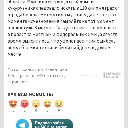
области. Мужчина уверял, что обломки
кукурузника следовало искать в 120 километрах от
города Серова. Не смутило мужчину даже то, что с
момента исчезновения самолёта на тот момент
прошло уже 3 месяца. Так Дегтерёв стал мелькать
в повестке местных и федеральных СМИ, а спустя
время выяснилось, что уфолог всё-таки ошибся,
ведь обломки техники были найдены в другом
месте.
Фото: трансляция Валентина
Дегтерёва во «ВКонтакте» /
скриншот
КАК ВАМ НОВОСТЬ?
1
2
0
6
0