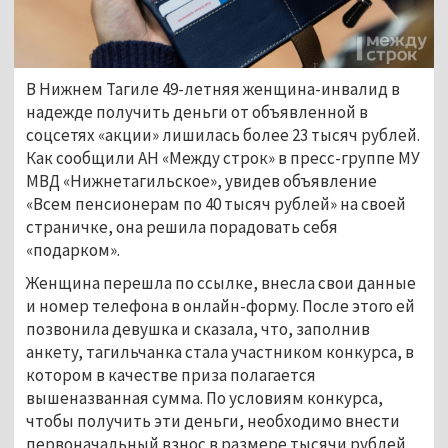
В Нижнем Тагиле 49-летняя женщина-инвалид в
надежде получить деньги от объявленной в
соцсетях «акции» лишилась более 23 тысяч рублей.
Как сообщили АН «Между строк» в пресс-группе МУ
МВД «Нижнетагильское», увидев объявление
«Всем пенсионерам по 40 тысяч рублей» на своей
страничке, она решила порадовать себя
«подарком».
Женщина перешла по ссылке, внесла свои данные
и номер телефона в онлайн-форму. После этого ей
позвонила девушка и сказала, что, заполнив
анкету, тагильчанка стала участником конкурса, в
котором в качестве приза полагается
вышеназванная сумма. По условиям конкурса,
чтобы получить эти деньги, необходимо внести
первоначальный взнос в размере тысячи рублей.