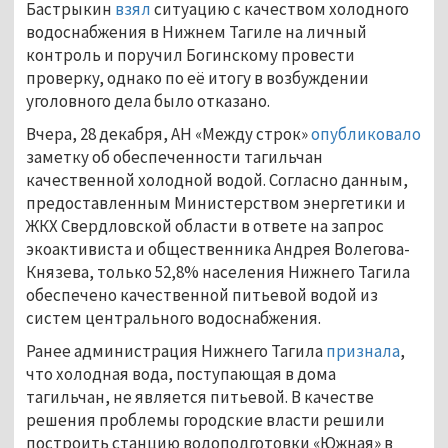
Бастрыкин
взял
ситуацию с качеством холодного
водоснабжения в Нижнем Тагиле на личный
контроль и поручил Богинскому провести
проверку, однако по её итогу в возбуждении
уголовного дела было отказано.
Вчера, 28 декабря, АН «Между строк»
опубликовало
заметку об обеспеченности тагильчан
качественной холодной водой. Согласно данным,
предоставленным Министерством энергетики и
ЖКХ Свердловской области в ответе на запрос
экоактивиста и общественника Андрея Волегова-
Князева, только 52,8% населения Нижнего Тагила
обеспечено качественной питьевой водой из
систем центрального водоснабжения.
Ранее администрация Нижнего Тагила
признала
,
что холодная вода, поступающая в дома
тагильчан, не является питьевой. В качестве
решения проблемы городские власти решили
построить станцию водоподготовки «Южная» в