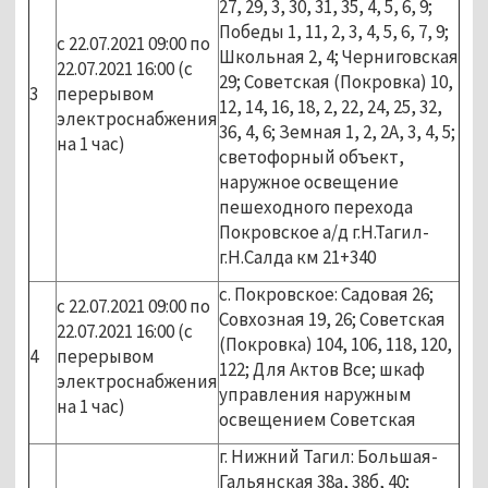
27, 29, 3, 30, 31, 35, 4, 5, 6, 9;
Победы 1, 11, 2, 3, 4, 5, 6, 7, 9;
с 22.07.2021 09:00 по
Школьная 2, 4; Черниговская
22.07.2021 16:00 (с
29; Советская (Покровка) 10,
3
перерывом
12, 14, 16, 18, 2, 22, 24, 25, 32,
электроснабжения
36, 4, 6; Земная 1, 2, 2А, 3, 4, 5;
на 1 час)
светофорный объект,
наружное освещение
пешеходного перехода
Покровское а/д г.Н.Тагил-
г.Н.Салда км 21+340
с. Покровское: Садовая 26;
с 22.07.2021 09:00 по
Совхозная 19, 26; Советская
22.07.2021 16:00 (с
(Покровка) 104, 106, 118, 120,
4
перерывом
122; Для Актов Все; шкаф
электроснабжения
управления наружным
на 1 час)
освещением Советская
г. Нижний Тагил: Большая-
Гальянская 38а, 38б, 40;