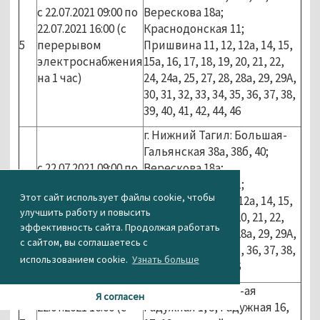
с 22.07.2021 09:00 по
Верескова 18а;
22.07.2021 16:00 (с
Краснодонская 11;
5
перерывом
Пришвина 11, 12, 12а, 14, 15,
электроснабжения
15а, 16, 17, 18, 19, 20, 21, 22,
на 1 час)
24, 24а, 25, 27, 28, 28а, 29, 29А,
30, 31, 32, 33, 34, 35, 36, 37, 38,
39, 40, 41, 42, 44, 46
г. Нижний Тагил: Большая-
Гальянская 38а, 38б, 40;
с 22.07.2021 09:00 по
Верескова 18а;
22.07.2021 16:00 (с
Краснодонская 11;
Этот сайт использует файлы cookie, чтобы
6
перерывом
Пришвина 11, 12, 12а, 14, 15,
улучшить работу и повысить
электроснабжения
15а, 16, 17, 18, 19, 20, 21, 22,
эффективность сайта. Продолжая работать
на 1 час)
24, 24а, 25, 27, 28, 28а, 29, 29А,
с сайтом, вы соглашаетесь с
30, 31, 32, 33, 34, 35, 36, 37, 38,
использованием cookie.
Узнать больше
39, 40, 41, 42, 44, 46
с 22.07.2021 09:00 по
г. Нижний Тагил: 2-ая
Я согласен
22.07.2021 16:00 (с
Радужная 1, 5; Радужная 16,