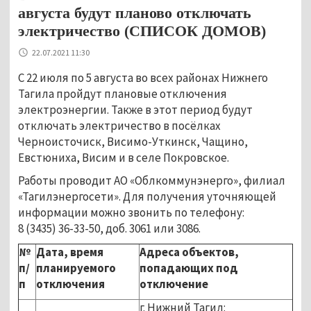
августа будут планово отключать
электричество (СПИСОК ДОМОВ)
22.07.2021 11:30
С 22 июля по 5 августа во всех районах Нижнего
Тагила пройдут плановые отключения
электроэнергии. Также в этот период будут
отключать электричество в посёлках
Черноисточиск, Висимо-Уткинск, Чащино,
Евстюниха, Висим и в селе Покровское.
Работы проводит АО «Облкоммунэнерго», филиал
«Тагилэнергосети». Для получения уточняющей
информации можно звонить по телефону:
8 (3435) 36-33-50, доб. 3061 или 3086.
№
Дата, время
Адреса объектов,
п/
планируемого
попадающих под
п
отключения
отключение
г. Нижний Тагил: