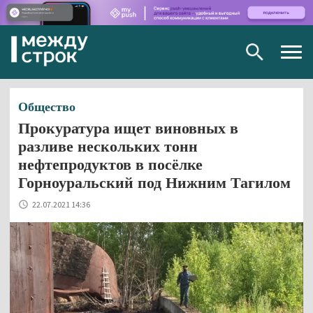
Togg
navig
Общество
Прокуратура ищет виновных в
разливе нескольких тонн
нефтепродуктов в посёлке
Горноуральский под Нижним Тагилом
22.07.2021 14:36