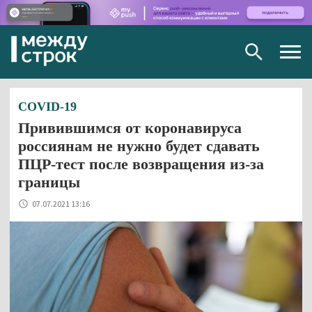
Togg
navig
COVID-19
Привившимся от коронавируса
россиянам не нужно будет сдавать
ПЦР-тест после возвращения из-за
границы
07.07.2021 13:16