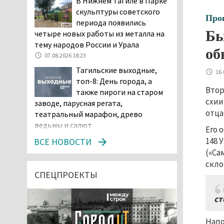
В Нижнем Тагиле в Парке
скульптуры советского
Про
периода появились
Бы
четыре новых работы из металла на
тему народов России и Урала
об
07.08.2026 18:23
Тагильские выходные,
16.
топ-8: День города, а
Втор
также пироги на старом
схии
заводе, парусная регата,
отца
театральный марафон, древо
ведьмы и салют
Его 
07.08.2026 15:56
148 
ВСЕ НОВОСТИ
Суд в Нижнем Тагиле
(«Са
оставил без изменений
скло
наказание водителю,
СПЕЦПРОЕКТЫ
пойманному за рулём в состоянии
наркотического опьянения
ст
07.08.2026 15:35
Пять человек погибли в
Напо