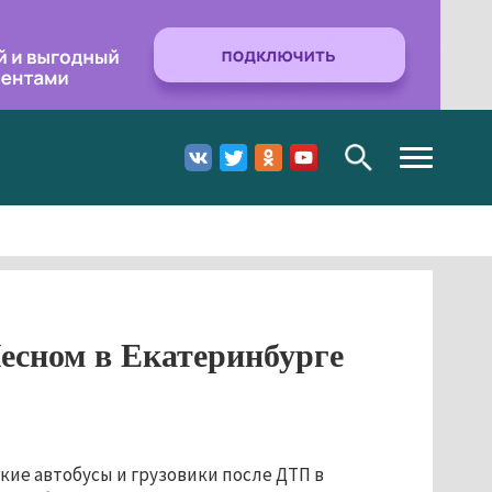
Toggle
navigation
есном в Екатеринбурге
ие автобусы и грузовики после ДТП в