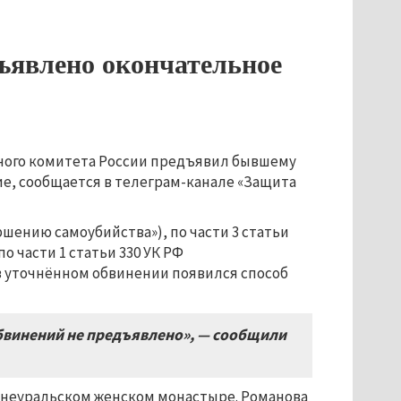
ъявлено окончательное
нного комитета России предъявил бывшему
е, сообщается в телеграм-канале «Защита
ершению самоубийства»), по части 3 статьи
о части 1 статьи 330 УК РФ
в уточнённом обвинении появился способ
бвинений не предъявлено», — сообщили
еднеуральском женском монастыре. Романова