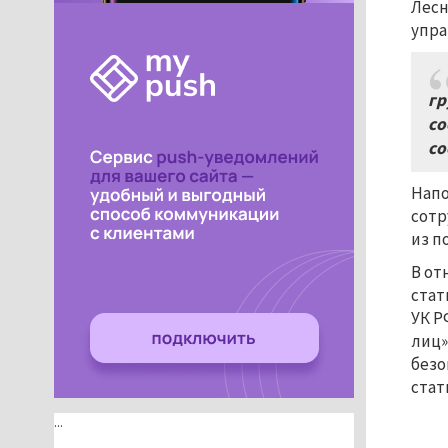
Лесн
упра
гр
со
со
Напо
сотр
из п
В от
стат
УК Р
лиц»
безо
стат
...