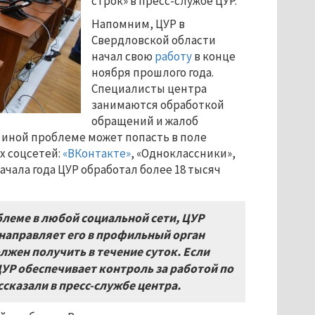
строк» в пресс-службе ЦУР.
Напомним, ЦУР в
Свердловской области
начал свою
работу
в конце
ноября прошлого года.
Специалисты центра
занимаются обработкой
обращений и жалоб
 иной проблеме может попасть в поле
х соцсетей:
«ВКонтакте»
, «Одноклассники»,
начала года ЦУР обработал более 18 тысяч
блеме в любой социальной сети, ЦУР
направляет его в профильный орган
лжен получить в течение суток. Если
УР обеспечивает контроль за работой по
ссказали в пресс-службе центра.