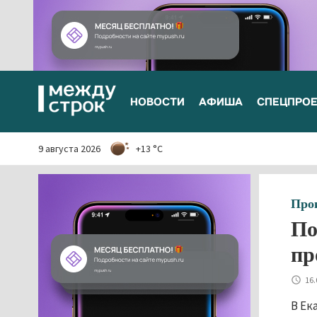
НОВОСТИ
АФИША
СПЕЦПРО
9 августа 2026
+13 °C
Про
По
пр
16.
В Ек