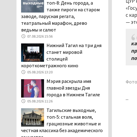
ЦУР 
топ-8: День города, а
повышает износ автомобиля
«Гос
также пироги на старом
06.08.2026 13:53
с ка
заводе, парусная регата,
В Детской городской
— эт
театральный марафон, древо
больнице № 3 Нижнего
ведьмы и салют
Тагила опровергли
07.08.2026 15:56
обвинения родителей, которые
ка
Нижний Тагил на три дня
заявили, что их дочь в палате
пр
станет мировой
покусала бельевая вошь
по
столицей
06.08.2026 13:02
короткометражного кино
В Нижнем Тагиле на три
05.08.2026 13:20
дня запретят
Мэрия раскрыла имя
Фото
электросамокаты
главной звезды Дня
06.08.2026 11:41
города в Нижнем Тагиле
...
«Я уверен, это бельевая
05.08.2026 11:26
вошь». Родители 10-
Тагильские выходные,
летней девочки
топ-5: стальная воля,
пожаловались на кровососущих
грациозные животные и
паразитов, которые искусали их
честная классика без академического
ребёнка в детской больнице