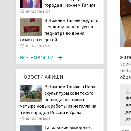
в лесу мужчине найти
города в Нижнем Тагиле
дорогу домой
05.08.2026 11:26
06.08.2026 16:28
В Нижнем Тагиле осудили
Прокуратура
женщину, напавшую на
Дзержинского района
педиатра во время
Нижнего Тагила
осмотра её детей
возбудила административное дело в
03.08.2026 12:04
отношении «Водоканала-НТ» из-за
отсутствия холодной воды
жите
ВСЕ НОВОСТИ
06.08.2026 15:42
зрен
Двое детей пострадали
Inst
при сходе трамвая с
НОВОСТИ АФИШИ
обра
рельсов в Нижнем Тагиле
В Нижнем Тагиле в Парке
06.08.2026 14:25
скульптуры советского
Правительство РФ
фи
периода появились
разрешило производство
вл
четыре новых работы из металла на
и продажу бензина класса
ре
тему народов России и Урала
«Евро-2», в котором содержание
эт
07.08.2026 18:23
серы в 10 раз выше, чем в топливе
Тагильские выходные,
«Евро-5». Это опасно для здоровья и