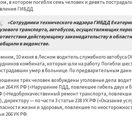
ом, в котором погибли семь человек и девять пострадал
вления ГИБДД.
«Сотрудники технического надзора ГИБДД Екатерин
узового транспорта, автобусов, осуществляющих пере
ответствия действующему законодательству в области
общили в ведомстве.
мним, 10 июня в Лесном водитель служебного автобуса О
удников комбината, которые шли на работу. Погибли шест
острадавших умер в больнице. По предварительным данны
ношении трёх человек возбуждены уголовные дела: води
ьи 264 УК РФ («Нарушение ПДД, повлекшее гибель двух и бо
Ф («Недоброкачественный ремонт транспорта, повлекший
), директору — по части 3 статьи 238 УК РФ («Оказание у
пасности жизни и здоровья, повлекшее по неосторожности
ьи 266 УК РФ.