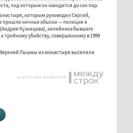
еста, под которым он находится до сих пор.
 монастыря, которым руководил Сергий,
е прошли ночные обыски — полиция и
(Андрея Кузнецова), келейника бывшего
 к тройному убийству, совершённому в 1999
уд Верхней Пышмы из монастыря выселили