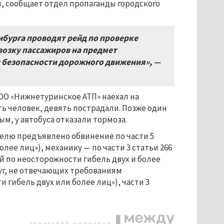
и, сообщает отдел пропаганды городского
бурга проводят рейд по проверке
возку пассажиров на предмет
 безопасности дорожного движения», —
ОО «Нижнетуринское АТП» наехал на
ь человек, девять пострадали. Позже один
м, у автобуса отказали тормоза.
телю предъявлено обвинение по части 5
лее лиц»), механику — по части 3 статьи 266
 по неосторожности гибель двух и более
слуг, не отвечающих требованиям
 гибель двух или более лиц»), части 3