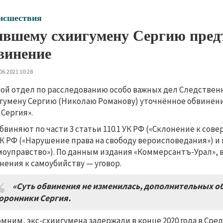
исшествия
вшему схиигумену Сергию пред
винение
06.2021 10:28
ой отдел по расследованию особо важных дел Следстве
гумену Сергию (Николаю Романову) уточнённое обвинени
 Сергия».
обвиняют по части 3 статьи 110.1 УК РФ («Склонение к сов
УК РФ («Нарушение права на свободу вероисповедания») и п
моуправство»). По данным издания «Коммерсантъ-Урал», 
нения к самоубийству — уговор.
«Суть обвинения не изменилась, дополнительных о
оронники Сергия.
мним, экс-схиигумена задержали в конце 2020 года в Ср