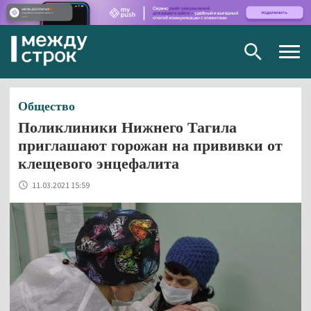
Togg
navig
Общество
Поликлиники Нижнего Тагила
приглашают горожан на прививки от
клещевого энцефалита
11.03.2021 15:59