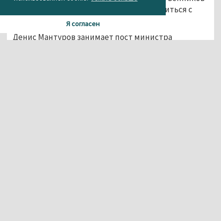
чиновников помогло компании договориться с
кредиторами.
Я согласен
Денис Мантуров занимает пост министра
промышленности и торговли России с 2012 года.
Антон Вайно руководит администрацией
президента с 2016 года. Оба чиновника имеют
недвижимость в подмосковном посёлке
«Пирогово». Мантуров — самый богатый министр
российского правительства, за 2019 год он
задекларировал доход в 586 миллионов рублей.
Вайно заработал в 2019 году 11,5 миллиона рублей.
Поделиться