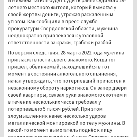
В Нижнем Тагиле будут судить ранее судимого 29-
летнего местного жителя, который вымогал у
своей жертвы деньги, угрожая раскалённым
утюгом. Как сообщили в пресс-службе
прокуратуры Свердловской области, мужчина
неоднократно привлекался к уголовной
ответственности за кражи, грабёж и разбой.
По версии следствия, 28 марта 2022 года мужчина
пригласил в гости своего знакомого. Когда тот
пришёл, обвиняемый, находившийся в тот
момент в состоянии алкогольного опьянения,
начал утверждать, что потерпевший причастен к
незаконному обороту наркотиков. Он запер двери
своей квартиры, связал руки знакомого скотчем и
в течение нескольких часов требовал у
потерпевшего 5 тысяч рублей. При этом
злоумышленник нанёс несколько ударов
металлической монтировкой по телу мужчины. В
какой-то момент вымогатель поднёс к лицу
потерпевшего раскалённый утюг. Опасаясь за свою