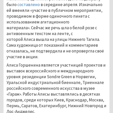
было
составлено
в середине апреля. Изначально
ей вменяли «участие в публичном мероприятии,
проводимом в форме одиночного пикета с
использованием агитационного
материала». Сейчас же речь шла о белой розе с
антивоенным текстом на ленте, с
которой Алиса вышла на улицы Нижнего Тагила.
Сама художница от показаний и комментариев
отказалась, не подтвердила и не опровергла своё
участие в акции.
Алиса Горшенина является участницей проектов и
выставок всероссийского и международного
уровня: резиденции Sondre Green в Норвегии,
Уральской индустриальной биеннале, Триеннале
российского современного искусства в музее
«Гараж». Работы Алисы выставлялись в десятках
городов, среди которых Киев, Краснодар, Москва,
Пермь, Саратов, Екатеринбург, Нижний Новгород и
Лос-Анджелес.