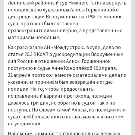
Ленинский районный суд Нижнего Тагила вернул в
полицию дело художницы Алисы Горшениной о
дискредитации Вооружённых сил РФ. По мнению
суда, протокол был составлен
правоохранителями неверно, а представленные
материалы неполные.
Как рассказали АН «Между строк» в суде, дело по
статье 20.3.3 КоАП о дискредитации Вооружённых
сил России в отношении Алисы Горшениной
поступило к судье Анне Коноплёвой 19 апреля.
22 апреля протокол вместе с материалами дела по
указанным причинам был возвращён в отдел
полиции. На то, чтобы предоставить
исправленный вариант протокола, полиции
давалось три дня, но обратно в суд он так и не
поступил. По словам самой Алисы, из полиции или
суда с ней больше никто не связывался и ни о чём
не уведомлял.
Напомним, административное дело на девушку