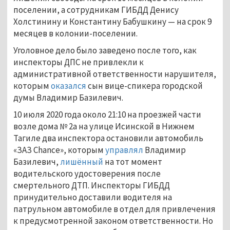
поселении, а сотрудникам ГИБДД Денису
Холстинину и Константину Бабушкину — на срок 9
месяцев в колонии-поселении.
Уголовное дело было заведено после того, как
инспекторы ДПС не привлекли к
административной ответственности нарушителя,
которым
оказался
сын вице-спикера городской
думы Владимир Базилевич.
10 июля 2020 года около 21:10 на проезжей части
возле дома № 2а на улице Исинской в Нижнем
Тагиле два инспектора остановили автомобиль
«ЗАЗ Chance», которым
управлял
Владимир
Базилевич,
лишённый
на тот момент
водительского удостоверения после
смертельного ДТП. Инспекторы ГИБДД
принудительно доставили водителя на
патрульном автомобиле в отдел для привлечения
к предусмотренной законом ответственности. Но