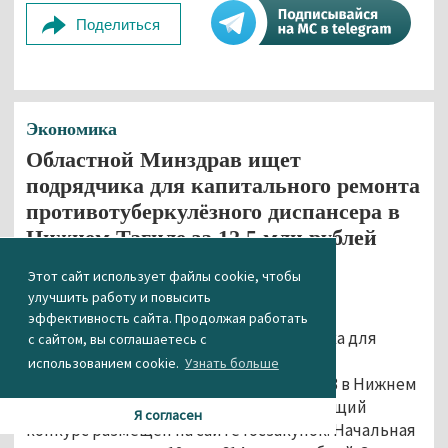
Поделиться
Экономика
Областной Минздрав ищет
подрядчика для капитального ремонта
противотуберкулёзного диспансера в
Нижнем Тагиле за 12,5 млн рублей
21.03.2019 12:01
Этот сайт использует файлы cookie, чтобы
улучшить работу и повысить
Департамент государственных закупок
эффективность сайта. Продолжая работать
Свердловской области ищет подрядчика для
с сайтом, вы соглашаетесь с
капитального ремонта помещений
использованием cookie.
Узнать больше
противотуберкулёзного диспансера № 3 в Нижнем
Тагиле в Валегином бору. Соответствующий
Я согласен
конкурс размещён на сайте госзакупок. Начальная