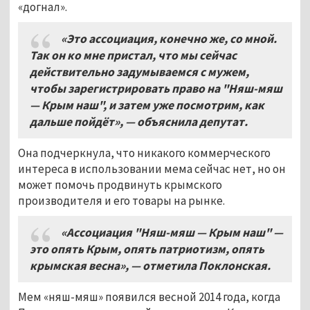
«догнал».
«Это ассоциация
, конечно же,
со мной
.
Так он ко мне пристал
,
что мы сейчас
действительно задумываемся с мужем
,
чтобы зарегистрировать право на "
Няш-
мяш
— Крым наш"
, и затем уже посмотрим, как
дальше пойд
ёт»
,
— объяснила депутат
.
Она подчеркнула, что никакого коммерческого
интереса в использовании мема сейчас нет, но он
может помочь продвинуть крымского
производителя и его товары на рынке.
«Ассоциация "
Няш-
мяш — Крым наш" —
это опять Крым
,
опять патриотизм
,
опять
крымская весна»
, —
отметила Поклонская
.
Мем «няш-мяш» появился весной 2014 года, когда