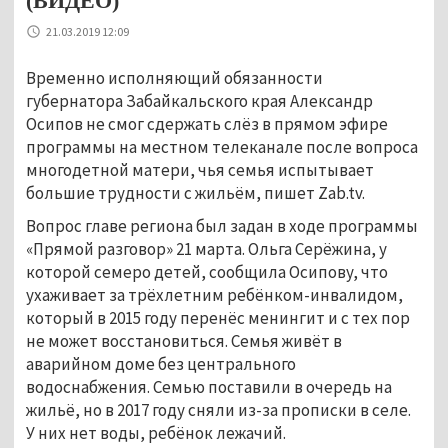
(ВИДЕО)
21.03.2019 12:09
Временно исполняющий обязанности
губернатора Забайкальского края Александр
Осипов не смог сдержать слёз в прямом эфире
программы на местном телеканале после вопроса
многодетной матери, чья семья испытывает
большие трудности с жильём, пишет Zab.tv.
Вопрос главе региона был задан в ходе программы
«Прямой разговор» 21 марта. Ольга Серёжина, у
которой семеро детей, сообщила Осипову, что
ухаживает за трёхлетним ребёнком-инвалидом,
который в 2015 году перенёс менингит и с тех пор
не может восстановиться. Семья живёт в
аварийном доме без центрального
водоснабжения. Семью поставили в очередь на
жильё, но в 2017 году сняли из-за прописки в селе.
У них нет воды, ребёнок лежачий.