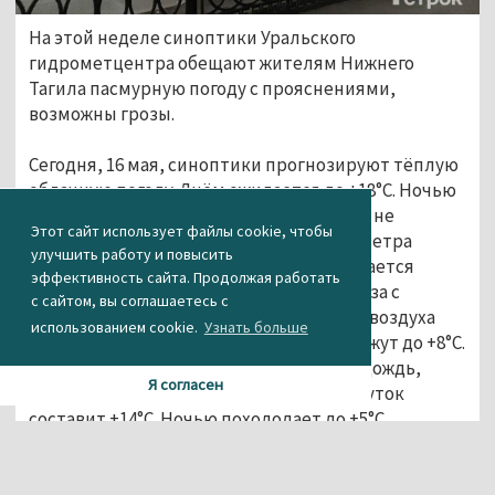
На этой неделе синоптики Уральского
гидрометцентра обещают жителям Нижнего
Тагила пасмурную погоду с прояснениями,
возможны грозы.
Сегодня, 16 мая, синоптики прогнозируют тёплую
облачную погоду. Днём ожидается до +18°C. Ночью
похолодает до +2°C. Осадков в этот день не
Этот сайт использует файлы cookie, чтобы
предвидится, максимальная скорость ветра
улучшить работу и повысить
составит 2 м/с. 17 мая, во вторник, ожидается
эффективность сайта. Продолжая работать
пасмурная погода, возможен дождь, гроза с
с сайтом, вы соглашаетесь с
порывами ветра до 17 м/с. Температура воздуха
использованием cookie.
Узнать больше
днём до +14°C, ночью термометры покажут до +8°C.
В среду, 18 мая, также будет пасмурно, дождь,
Я согласен
температура воздуха в светлое время суток
составит +14°C. Ночью похолодает до +5°C.
19 мая, в четверг, синоптики прогнозируют
похолодание — до +6°C днём, +3°C ночью. К