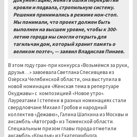
документацию, менять балки перекрытий
кровли и подвала, стропильную систему.
Решения принимались в режиме нон-стоп.
Мы понимали, что проект должен быть
выполнен на высшем уровне, чтобы к 300-
летию города мы смогли открыть для
тагильчан дом, который хранит память о
великом поэте»,
—
заявил Владислав Пинаев.
В этом году гран-при конкурса «Возьмёмся за руки,
друзья…» завоевала Светлана Спесивцева из
Озёрска Челябинской области, она выступила в
новой номинации «Женская тема в репертуаре
Окуджавы» с композицией «Новое утро».
Лауреатами I степени в разных номинациях стали
свердловчане Михаил Гробов и народный
коллектив «Дежавю», Галина Шапкина из Москвы и
ансамбль «Автограф» из Тюменской области.
Специальным призом главы города отметили
ансамбль «Крылья» из Екатеринбурга.