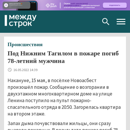
Togg
navig
Происшествия
Под Нижним Тагилом в пожаре погиб
78-летний мужчина
16.05.2022 14:39
Накануне, 15 мая, в посёлке Новоасбест
произошёл пожар. Сообщение о возгорании в
двухэтажном многоквартирном доме на улице
Ленина поступило на пульт пожарно-
спасательного отряда в 20:50. Загорелась квартира
на втором этаже.
Запах дыма почувствовали жильцы, они сразу
вызвали пожарных. В результате пожара погиб 78-