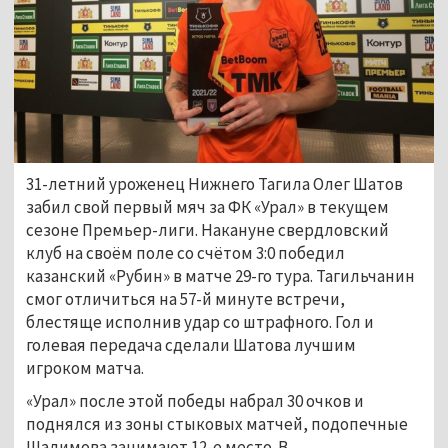
31-летний уроженец Нижнего Тагила Олег Шатов
забил свой первый мяч за ФК «Урал» в текущем
сезоне Премьер-лиги. Накануне свердловский
клуб на своём поле со счётом 3:0 победил
казанский «Рубин» в матче 29-го тура. Тагильчанин
смог отличиться на 57-й минуте встречи,
блестяще исполнив удар со штрафного. Гол и
голевая передача сделали Шатова лучшим
игроком матча.
«Урал» после этой победы набрал 30 очков и
поднялся из зоны стыковых матчей, подопечные
Шалимова занимают 12-е место. В