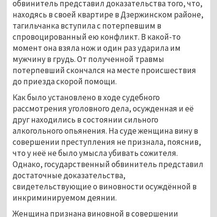
обвинитель представил доказательства того, что,
находясь в своей квартире в Дзержинском районе,
тагильчанка вступила с потерпевшим в
спровоцированный ею конфликт. В какой-то
момент она взяла нож и один раз ударила им
мужчину в грудь. От полученной травмы
потерпевший скончался на месте происшествия
до приезда скорой помощи.
Как было установлено в ходе судебного
рассмотрения уголовного дела, осужденная и её
друг находились в состоянии сильного
алкогольного опьянения. На суде женщина вину в
совершении преступления не признала, пояснив,
что у неё не было умысла убивать сожителя.
Однако, государственный обвинитель представил
достаточные доказательства,
свидетельствующие о виновности осуждённой в
инкриминируемом деянии.
Женщина признана виновной в совершении