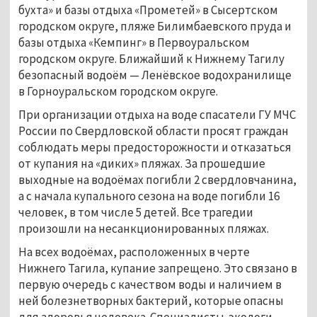
бухта» и базы отдыха «Прометей» в Сысертском
городском округе, пляже Билимбаевского пруда и
базы отдыха «Кемпинг» в Первоуральском
городском округе. Ближайший к Нижнему Тагилу
безопасный водоём — Ленёвское водохранилище
в Горноуральском городском округе.
При организации отдыха на воде спасатели ГУ МЧС
России по Свердловской области просят граждан
соблюдать меры предосторожности и отказаться
от купания на «диких» пляжах. За прошедшие
выходные на водоёмах погибли 2 свердловчанина,
а с начала купального сезона на воде погибли 16
человек, в том числе 5 детей. Все трагедии
произошли на несанкционированных пляжах.
На всех водоёмах, расположенных в черте
Нижнего Тагила, купание запрещено. Это связано в
первую очередь с качеством воды и наличием в
ней болезнетворных бактерий, которые опасны
для здоровья человека. Специалисты-экологи