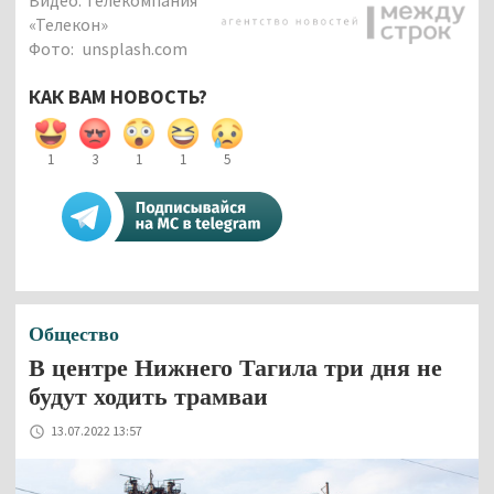
Видео: телекомпания
«Телекон»
Фото:
unsplash.com
КАК ВАМ НОВОСТЬ?
1
3
1
1
5
Общество
В центре Нижнего Тагила три дня не
будут ходить трамваи
13.07.2022 13:57