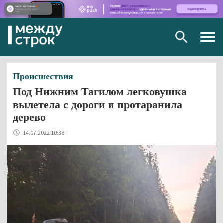
Togg
navig
Происшествия
Под Нижним Тагилом легковушка
вылетела с дороги и протаранила
дерево
14.07.2022 10:38