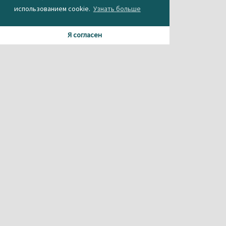
использованием cookie.
Узнать больше
Я согласен
Материалы данного сайта содержат информацию,
не предназначенную для несовершеннолетних.
При использовании материала или частичном
цитировании, ссылка на
агентство новостей «Между строк» обязательна.
Свидетельство о регистрации СМИ Эл № ФС 77-56537 от
26.12.2013 г.
выдано Федеральной службой по надзору в сфере
связи,