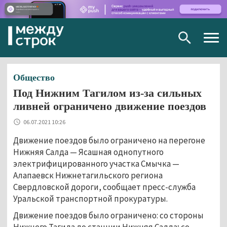
Togg
navig
Общество
Под Нижним Тагилом из-за сильных
ливней ограничено движение поездов
06.07.2021 10:26
Движение поездов было ограничено на перегоне
Нижняя Салда — Ясашная однопутного
электрифицированного участка Смычка —
Алапаевск Нижнетагильского региона
Свердловской дороги, сообщает пресс-служба
Уральской транспортной прокуратуры.
Движение поездов было ограничено: со стороны
Нижнего Тагила до станции Нижняя Салда; со