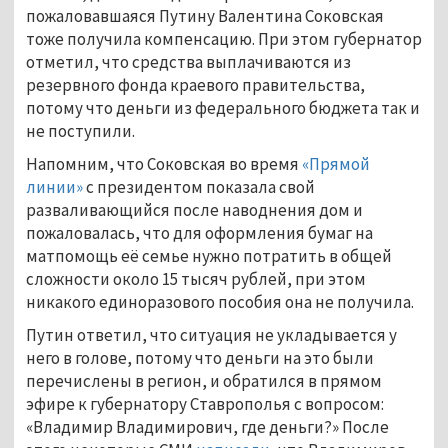
пожаловавшаяся Путину Валентина Соковская
тоже получила компенсацию. При этом губернатор
отметил, что средства выплачиваются из
резервного фонда краевого правительства,
потому что деньги из федерального бюджета так и
не поступили.
Напомним, что Соковская во время
«Прямой
линии»
с президентом показала свой
разваливающийся после наводнения дом и
пожаловалась, что для оформления бумаг на
матпомощь её семье нужно потратить в общей
сложности около 15 тысяч рублей, при этом
никакого единоразового пособия она не получила.
Путин ответил, что ситуация не укладывается у
него в голове, потому что деньги на это были
перечислены в регион, и обратился в прямом
эфире к губернатору Ставрополья с вопросом:
«Владимир Владимирович, где деньги?» После