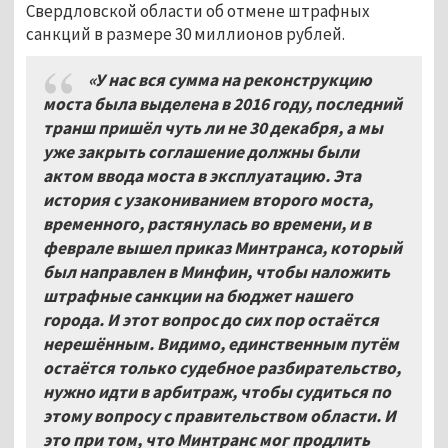
Свердловской области об отмене штрафных
санкций в размере 30 миллионов рублей.
«У нас вся сумма на реконструкцию
моста была выделена в 2016 году, последний
транш пришёл чуть ли не 30 декабря, а мы
уже закрыть соглашение должны были
актом ввода моста в эксплуатацию. Эта
история с узакониванием второго моста,
временного, растянулась во времени, и в
феврале вышел приказ Минтранса, который
был направлен в Минфин, чтобы наложить
штрафные санкции на бюджет нашего
города. И этот вопрос до сих пор остаётся
нерешённым. Видимо, единственным путём
остаётся только судебное разбирательство,
нужно идти в арбитраж, чтобы судиться по
этому вопросу с правительством области. И
это при том, что Минтранс мог продлить