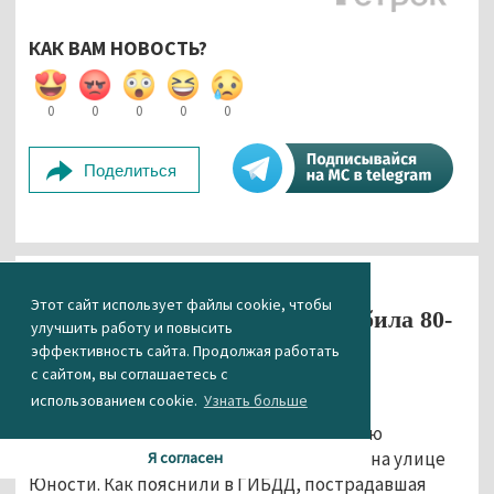
КАК ВАМ НОВОСТЬ?
0
0
0
0
0
Поделиться
Происшествия
Автоновости
Этот сайт использует файлы cookie, чтобы
В Нижнем Тагиле иномарка сбила 80-
улучшить работу и повысить
летнюю пенсионерку
эффективность сайта. Продолжая работать
с сайтом, вы соглашаетесь с
16.06.2017 16:14
использованием cookie.
Узнать больше
В Нижнем Тагиле Honda сбила 80-летнюю
женщину. ДТП случилось сегодня в 11:40 на улице
Я согласен
Юности. Как пояснили в ГИБДД, пострадавшая