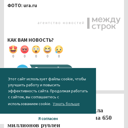
ФОТО:
ura.
ru
КАК ВАМ НОВОСТЬ?
0
0
0
0
0
Этот сайт использует файлы cookie, чтобы
улучшить работу и повысить
эффективность сайта. Продолжая работать
с сайтом, вы соглашаетесь с
Экономика
Общество
использованием cookie.
Узнать больше
Администрация Нижнего Тагила
оформила два новых кредита на 650
Я согласен
миллионов рублей