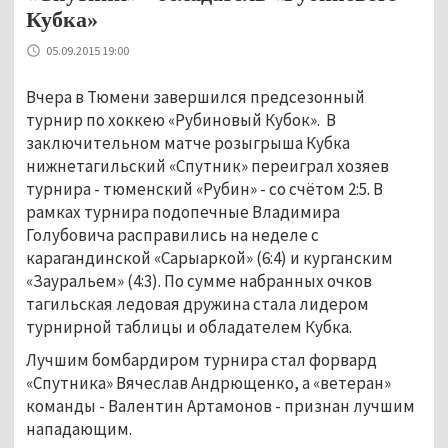
Кубка»
05.09.2015 19:00
Вчера в Тюмени завершился предсезонный
турнир по хоккею «Рубиновый Кубок». В
заключительном матче розыгрыша Кубка
нижнетагильский «Спутник» переиграл хозяев
турнира - тюменский «Рубин» - со счётом 2:5. В
рамках турнира подопечные Владимира
Голубовича расправились на неделе с
карагандинской «Сарыаркой» (6:4) и курганским
«Зауральем» (4:3). По сумме набранных очков
тагильская ледовая дружина стала лидером
турнирной таблицы и обладателем Кубка.
Лучшим бомбардиром турнира стал форвард
«Спутника» Вячеслав Андрющенко, а «ветеран»
команды - Валентин Артамонов - признан лучшим
нападающим.