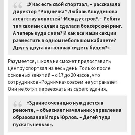
«У нас есть свой спортзал,
–
рассказала
директор “Родничка” Любовь Анкудинова
агентству новостей “Между строк”. – Ребята
там своими силами сделали боксёрский ринг.
А теперь куда с ним? И как все наши секции
разместить в одном небольшом кабинете?
Друг у друга на головах сидеть будем?»
Разумеется, школа не сможет предоставить
центру спортзал на весь день. Только после
основных занятий – с 17 до 20 часов, что
сотрудников «Родничка» совсем не устраивает.
Они не хотят переезжать из своего здания.
«Здание очевидно нуждается в
ремонте,
–
объясняет начальник управления
образования Игорь Юрлов. – Детей туда
пускать нельзя».