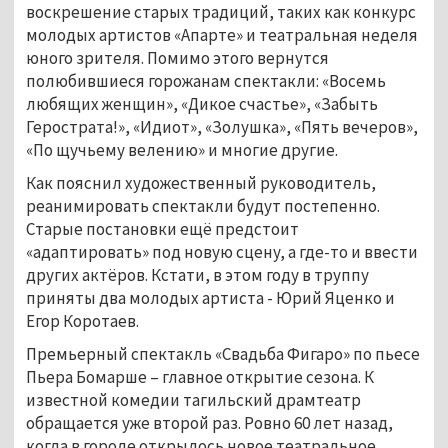
воскрешение старых традиций, таких как конкурс
молодых артистов «Апарте» и театральная неделя
юного зрителя. Помимо этого вернутся
полюбившиеся горожанам спектакли: «Восемь
любящих женщин», «Дикое счастье», «Забыть
Герострата!», «Идиот», «Золушка», «Пять вечеров»,
«По щучьему велению» и многие другие.
Как пояснил художественный руководитель,
реанимировать спектакли будут постепенно.
Старые постановки ещё предстоит
«адаптировать» под новую сцену, а где-то и ввести
других актёров. Кстати, в этом году в труппу
приняты два молодых артиста - Юрий Яценко и
Егор Коротаев.
Премьерный спектакль «Свадьба Фигаро» по пьесе
Пьера Бомарше – главное открытие сезона. К
известной комедии тагильский драмтеатр
обращается уже второй раз. Ровно 60 лет назад,
когда в городе открылось новое театральное