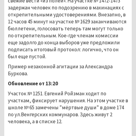
свежие вести «из полей». На участке № 1472-1473
задержан человек по подозрению в махинациях с
открепительными удостоверениями. Внезапно, в
12 часов 45 минут на участке № 1629 заканчиваются
бюллетени, голосовать теперь там могут только
по открепительным. Кое-где членам комиссии
еще задолго до конца выборов уже предложили
подписать итоговый протокол: логично, что он
был еще пустой.
Пример незаконной агитации за Александра
Буркова.
Обновление от 13:20
Участок № 1251. Евгений Ройзман ходит по
участкам, фиксирует нарушения. На этом участке в
школе № 65 замечены "мёртвые души" в доме 174
по ул.Венгерских коммунаров. Здесь живут 2
человека, а в списке 12.