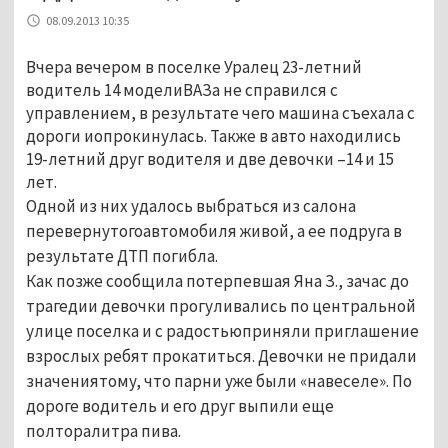
08.09.2013 10:35
Вчера вечером в поселке Уралец 23-летний
водитель 14 моделиВАЗа не справился с
управлением, в результате чего машина съехала с
дороги иопрокинулась. Также в авто находились
19-летний друг водителя и две девочки –14 и 15
лет.
Одной из них удалось выбраться из салона
перевернутогоавтомобиля живой, а ее подруга в
результате ДТП погибла.
Как позже сообщила потерпевшая Яна З., зачас до
трагедии девочки прогуливались по центральной
улице поселка и с радостьюприняли приглашение
взрослых ребят прокатиться. Девочки не придали
значениятому, что парни уже были «навеселе». По
дороге водитель и его друг выпили еще
полторалитра пива.