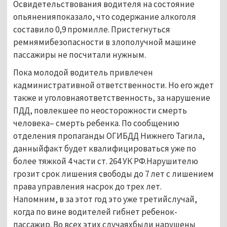
Освидетельствования водителя на состояние
опьяненияпоказало, что содержание алкоголя
составило 0,9 промилле. Пристегнуться
ремнямибезопасности в злополучной машине
пассажиры не посчитали нужным.
Пока молодой водитель привлечен
кадминистративной ответственности. Но его ждет
также и уголовнаяответственность, за нарушение
ПДД, повлекшее по неосторожности смерть
человека– смерть ребенка. По сообщению
отделения пропаганды ОГИБДД Нижнего Тагила,
данныйфакт будет квалифицироваться уже по
более тяжкой 4 части ст. 264 УК РФ.Нарушителю
грозит срок лишения свободы до 7 лет с лишением
права управления насрок до трех лет.
Напомним, в за этот год это уже третийслучай,
когда по вине водителей гибнет ребенок-
пассажир. Во всех этих случаяхбыли нарушены