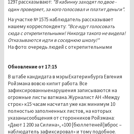
1297 рассказывают:
"В кабинку заходят по двое -
один проверяет, за кого голосовал и платит деньги".
На участке № 1575 наблюдатель рассказывает
нашему корреспонденту:
"Все идут голосовать
сюда с открепительными! Никогда такого не видела!
Отказываются идти в соседнюю школу!"
На фото: очередь людей с открепительными
Обновление от 17:15
В штабе кандидата в мэрыЕкатеринбурга Евгения
Ройзмана вовсю кипит работа. Все
зафиксированныенарушения записываются на
огромные листы ватмана. Журналист АН «Между
строк» к15 часам насчитал уже как минимум 10
полностью заполненных листов, на которых
указанысообщения от сторонников Ройзмана:
«Дают 1 200 за Силина», «100 [бюллетеней]вброс –
наблюдатель зафиксировал» и тому подобное.