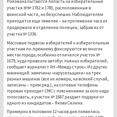
Ройзмана пытаются попасть на избирательные
участки №№ 1782 и 1785, расположенные в
воинской части, но безуспешно. Наблюдателям
приходится еще тяжелее – на протяжении часа их
продержали в отделении полиции, забрав их от
участка № 1336.
Массовые подвозы избирателей к избирательным
участкам по-прежнему фиксируются во многих
местах города, особенно отличился участок №
1679, куда привезли автобус пьяных избирателей,
сообщает журналист АН «Между строк». Из других
махинаций: замечены «карусельщики» на трех
разных машинах (все их номера, на всякий случай,
записаны –
прим.ред.
), на сотовые телефоны
горожан приходит СМС с пояснениями за кого надо
голосовать, а участок № 1687 раздает подарки от
одного из кандидатов – Якова Силина.
Примерно в половине 12 часов дня появились