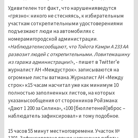
Удивителен тот факт, что нарушенияведутся
«грязно»: никого не стесняясь, к избирательным
участкам соткрепительными удостоверениями
подъезжают люди на автомобилях с
номерамигородской администрации.
«
Наблюдателисообщают, что Тойота Камри А 233 АА
развозит людей с открепительными. Ловитемашину
из гаража администрации!
», - пишет в Twitter’е
журналист АН «Междустрок».
записываются на
огромные листы ватмана. Журналист АН «Между
строк» к15 часам насчитал уже как минимум 10
полностью заполненных листов, на которых
указанысообщения от сторонников Ройзмана:
«Дают 1 200 за Силина», «100 [бюллетеней]вброс –
наблюдатель зафиксировал» и тому подобное.
15 часов 55 минут местноговремени. Участок №
1301. Зафиксировано явное нарушение работы