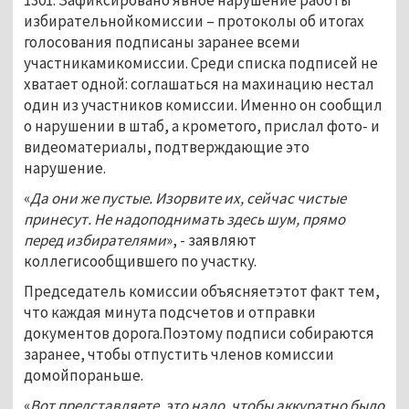
избирательнойкомиссии – протоколы об итогах
голосования подписаны заранее всеми
участникамикомиссии. Среди списка подписей не
хватает одной: соглашаться на махинацию нестал
один из участников комиссии. Именно он сообщил
о нарушении в штаб, а крометого, прислал фото- и
видеоматериалы, подтверждающие это
нарушение.
«
Да они же пустые. Изорвите их, сейчас чистые
принесут. Не надоподнимать здесь шум, прямо
перед избирателями
», - заявляют
коллегисообщившего по участку.
Председатель комиссии объясняетэтот факт тем,
что каждая минута подсчетов и отправки
документов дорога.Поэтому подписи собираются
заранее, чтобы отпустить членов комиссии
домойпораньше.
«
Вот представляете, это надо, чтобы аккуратно было