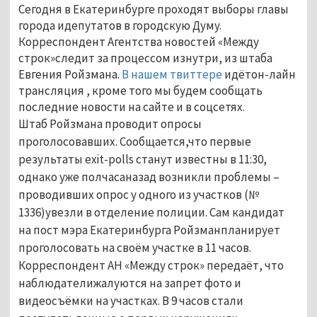
Сегодня в Екатеринбурге проходят выборы главы
города идепутатов в городскую Думу.
Корреспондент Агентства новостей «Между
строк»следит за процессом изнутри, из штаба
Евгения Ройзмана.
В нашем твиттере
идётон-лайн
трансляция , кроме того мы будем сообщать
последние новости на сайте и в соцсетях.
Штаб Ройзмана проводит опросы
проголосовавших. Сообщается,что первые
результаты exit-polls станут известны в 11:30,
однако уже полчасаназад возникли проблемы –
проводивших опрос у одного из участков (№
1336)увезли в отделение полиции. Сам кандидат
на пост мэра Екатеринбурга Ройзманпланирует
проголосовать на своём участке в 11 часов.
Корреспондент АН «Между строк» передаёт, что
наблюдателижалуются на запрет фото и
видеосъёмки на участках. В 9 часов стали