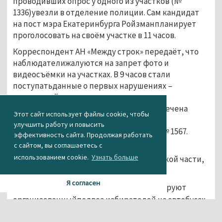
проводивших опрос у одного из участков (№
1336)увезли в отделение полиции. Сам кандидат
на пост мэра Екатеринбурга Ройзманпланирует
проголосовать на своём участке в 11 часов.
Корреспондент АН «Между строк» передаёт, что
наблюдателижалуются на запрет фото и
видеосъёмки на участках. В 9 часов стали
поступатьданные о первых нарушениях –
незаконной агитации прямо на
избирательныхучастках. В этом уже замечена
Этот сайт использует файлы cookie, чтобы
«Партия пенсионеров» - её
улучшить работу и повысить
стикерыраспространялись на участке № 1567.
эффективность сайта. Продолжая работать
с сайтом, вы соглашаетесь с
На участки
использованием cookie.
Узнать больше
№ 1782,1785, которые находятся в воинской части,
непустили наблюдателей.
Я согласен
Наблюдатели на многих участках фиксируют
организованныйподвоз избирателей на автобусах,
об этом сообщают с участков №№ 1285, 1290,1625.