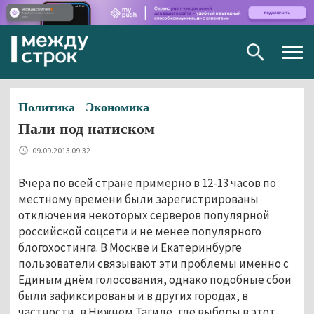
Togg
navig
Политика
Экономика
Пали под натиском
09.09.2013 09:32
Вчера по всей стране примерно в 12-13 часов по
местному времени были зарегистрированы
отключения некоторых серверов популярной
российской соцсети и не менее популярного
блогохостинга. В Москве и Екатеринбурге
пользователи связывают эти проблемы именно с
Единым днём голосования, однако подобные сбои
были зафиксированы и в других городах, в
частности, в Нижнем Тагиле, где выборы в этот