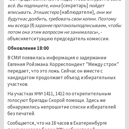
всё. Вы подпишете, иона
[секретарь]
пойдет
вписывать. Этишестеро
[наблюдатели],
они же
будутнас долбить, требовать свои копии. Поэтому
мы всегда
(
!
)
заранее протоколыподписываем, чтобы
потом она этим вопросом не занималась
», -
объясняетситуацию председатель комиссии.
Обновление 18:00
В СМИ появилась информация о задержании
Евгения Ройзмана. Корреспондент "Между строк"
передает, что это ложь. Сейчас он вместе с
кандидатом продолжает объезд избирательных
участков.
На участках №№ 1411, 1412 по открепительным
голосуют бригады Скорой помощи. Здесь же
обнаружились непрошитие списки избирателей
без печатей.
Сообщается, что на 18 часов в Екатеринбурге