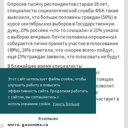
Опросив тысячу респондентов старше 18 лет,
специалисты социологической службы ФБК также
выяснили, что больше половины граждан (56%) в
курсе сентябрьских выборов в Государственную
думу, 23% россиян «что-то слышали» и 21% узнали
о выборах впервые. Почти половина опрошенных
собирается лично принять участие в голосовании
(49%), 16% ответили, что «скорее всего» пойдут,
ещё 15% граждан заявили, что голосовать не будут.
В ближайшее время специалисты
социологической службы ФБК планируют
провести ещё один опрос на тему предстоящих
Этот сайт использует файлы cookie, чтобы
улучшить работу и повысить
выборов в Госдуму. Это, по их мнению, позволит
эффективность сайта. Продолжая работать
исследовать партийные рейтинги более
с сайтом, вы соглашаетесь с
тщательно, с учётом ясности того, кто участвует в
использованием cookie.
Узнать больше
списках.
Агентство новостей «Между строк»
Я согласен
Фото: gosindex.ru