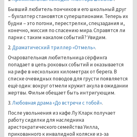
Бывший любитель пончиков и его школьный друг
– бухгалтер становятся супершпионами. Теперь их
будни – это погони, перестрелки, спецзадания и,
конечно, миссия по спасению мира. Справятся ли
парни с таким накалом событий? Увидим.
2.
Драматический триллер «Отмель»
.
Очаровательная любительница сёрфинга
попадает в цепь роковых событий и оказывается
на рифе в нескольких километрах от берега. В
списке очевидных поводов для грусти появляется
ещё один: вокруг отмели кружит акула в ожидании
жертвы. Фильм обещает быть интригующим.
3.
Любовная драма «До встречи с тобой»
.
После увольнения из кафе Лу Кларк получает
работу сиделки для наследника
аристократического семейства Уилла,
прикованного к инвалидной коляске из-за