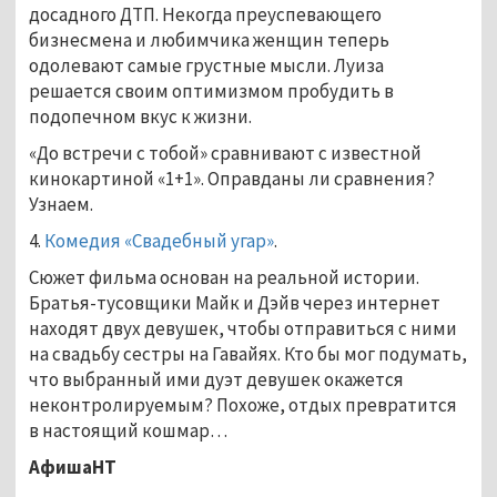
досадного ДТП. Некогда преуспевающего
бизнесмена и любимчика женщин теперь
одолевают самые грустные мысли. Луиза
решается своим оптимизмом пробудить в
подопечном вкус к жизни.
«До встречи с тобой» сравнивают с известной
кинокартиной «1+1». Оправданы ли сравнения?
Узнаем.
4.
Комедия «Свадебный угар»
.
Сюжет фильма основан на реальной истории.
Братья-тусовщики Майк и Дэйв через интернет
находят двух девушек, чтобы отправиться с ними
на свадьбу сестры на Гавайях. Кто бы мог подумать,
что выбранный ими дуэт девушек окажется
неконтролируемым? Похоже, отдых превратится
в настоящий кошмар…
АфишаНТ