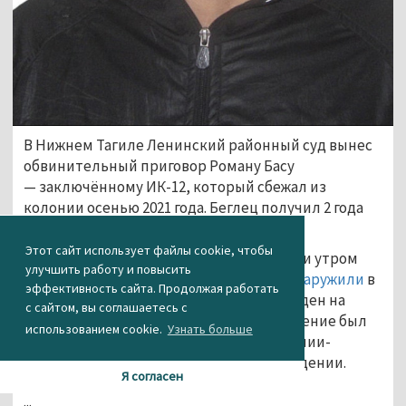
В Нижнем Тагиле Ленинский районный суд вынес
обвинительный приговор Роману Басу
— заключённому ИК-12, который сбежал из
колонии осенью 2021 года. Беглец получил 2 года
строгого режима.
Этот сайт использует файлы cookie, чтобы
Напомним, Роман Бас
сбежал
из колонии утром
улучшить работу и повысить
12 ноября 2021 года. Спустя сутки его
обнаружили
в
эффективность сайта. Продолжая работать
квартире. В 2014 году мужчина был осужден на
с сайтом, вы соглашаетесь с
10 лет за убийство, но за хорошее поведение был
использованием cookie.
Узнать больше
переведён на должность повара в колонии-
поселении при исправительном учреждении.
Я согласен
...