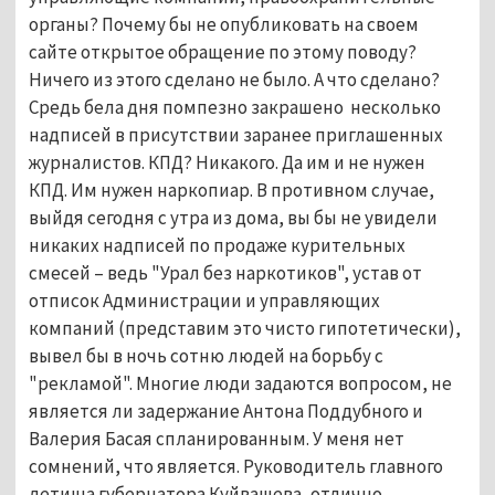
органы? Почему бы не опубликовать на своем
сайте открытое обращение по этому поводу?
Ничего из этого сделано не было. А что сделано?
Средь бела дня помпезно закрашено несколько
надписей в присутствии заранее приглашенных
журналистов. КПД? Никакого. Да им и не нужен
КПД. Им нужен наркопиар. В противном случае,
выйдя сегодня с утра из дома, вы бы не увидели
никаких надписей по продаже курительных
смесей – ведь "Урал без наркотиков", устав от
отписок Администрации и управляющих
компаний (представим это чисто гипотетически),
вывел бы в ночь сотню людей на борьбу с
"рекламой". Многие люди задаются вопросом, не
является ли задержание Антона Поддубного и
Валерия Басая спланированным. У меня нет
сомнений, что является. Руководитель главного
детища губернатора Куйвашева, отлично