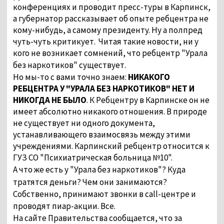
конференциях и проводит пресс-туры в Карпинск,
а губернатор рассказывает об опыте ребцентра не
кому-нибудь, а самому президенту. Ну а полпред
чуть-чуть критикует. Читая такие новости, ни у
кого не возникает сомнений, что ребцентр "Урала
без наркотиков" существует.
Но мы-то с вами точно знаем:
НИКАКОГО
РЕБЦЕНТРА У "УРАЛА БЕЗ НАРКОТИКОВ" НЕТ И
НИКОГДА НЕ БЫЛО
. К Ребцентру в Карпинске он не
имеет абсолютно никакого отношения. В природе
не существует ни одного документа,
устанавливающего взаимосвязь между этими
учреждениями. Карпинский ребцентр относится к
ГУЗ СО "Психиатрическая больница №10".
А что же есть у "Урала без наркотиков"? Куда
тратятся деньги? Чем они занимаются?
Собственно, принимают звонки в
call
-центре и
проводят пиар-акции. Все.
На сайте Правительства сообщается, что за