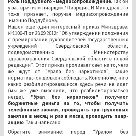
Роль Поддубного - медиасопровождение
. Так он
у вас врач или пиарщик? Пиарщик. И Минздрав это
тоже признает, поручая медиасопровождение
именно Поддубному.
Нашел еще один интересный приказ Минздрава:
№1100-П от 28.09.2012г "Об утверждении положения
о премировании руководителей государственных
учреждений Свердловской области,
подведомственных Министерству
здравоохранения Свердловской области в новой
редакции". Этот приказ проливает свет на то, чего
же ждут от "Урала без наркотиков", какие
нормативы он должен соблюдать. Конечно же, ни о
каких реабилитировавшихся здесь речи не идет
(мы же уже выяснили, что реабилитироваться
негде).
"Урал без наркотиков" получает
бюджетные деньги на то, чтобы получать
телефонные звонки, проводить три групповых
занятия в месяц и раз в месяц проводить пиар-
акцию
. Так и написано:
Обратите внимание: перед "Уралом без