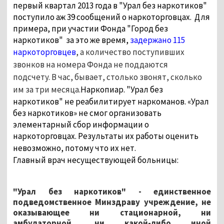
первый квартал 2013 года в "Урал без наркотиков"
поступило аж 39 сообщений о наркоторговцах. Для
примера, при участии Фонда "Город без
наркотиков" за это же время,
задержано 115
наркоторговцев
, а количество поступивших
звонков на номера Фонда не поддаются
подсчету. В час, бывает, столько звонят, сколько
им за три месяца.
Наркопиар. "Урал без
наркотиков" не реабилитирует наркоманов. «Урал
без наркотиков» не смог организовать
элементарный сбор информации о
наркоторговцах. Результаты их работы оценить
невозможно, потому что их нет.
Главный врач несуществующей больницы:
"Урал без наркотиков" - единственное
подведомственное Минздраву учреждение, не
оказывающее ни стационарной, ни
амбулаторной, ни какой-либо иной