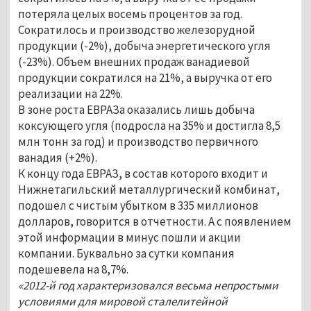
потеряла целых восемь процентов за год.
Сократилось и производство железорудной
продукции (-2%), добыча энергетического угля
(-23%). Объем внешних продаж ванадиевой
продукции сократился на 21%, а выручка от его
реализации на 22%.
В зоне роста ЕВРАЗа оказались лишь добыча
коксующего угля (подросла на 35% и достигла 8,5
млн тонн за год) и производство первичного
ванадия (+2%).
К концу года ЕВРАЗ, в состав которого входит и
Нижнетагильский металлургический комбинат,
подошел с чистым убытком в 335 миллионов
долларов, говорится в отчетности. А с появлением
этой информации в минус пошли и акции
компании. Буквально за сутки компания
подешевела на 8,7%.
«2012-й год характеризовался весьма непростыми
условиями для мировой сталелитейной