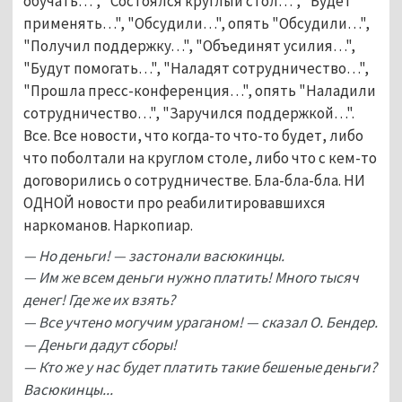
обучать…", "Состоялся круглый стол…", "Будет
применять…", "Обсудили…", опять "Обсудили…",
"Получил поддержку…", "Объединят усилия…",
"Будут помогать…", "Наладят сотрудничество…",
"Прошла пресс-конференция…", опять "Наладили
сотрудничество…", "Заручился поддержкой…".
Все. Все новости, что когда-то что-то будет, либо
что поболтали на круглом столе, либо что с кем-то
договорились о сотрудничестве. Бла-бла-бла. НИ
ОДНОЙ новости про реабилитировавшихся
наркоманов. Наркопиар.
— Но деньги! — застонали васюкинцы.
— Им же всем деньги нужно платить! Много тысяч
денег! Где же их взять?
— Все учтено могучим ураганом! — сказал О. Бендер.
— Деньги дадут сборы!
— Кто же у нас будет платить такие бешеные деньги?
Васюкинцы...