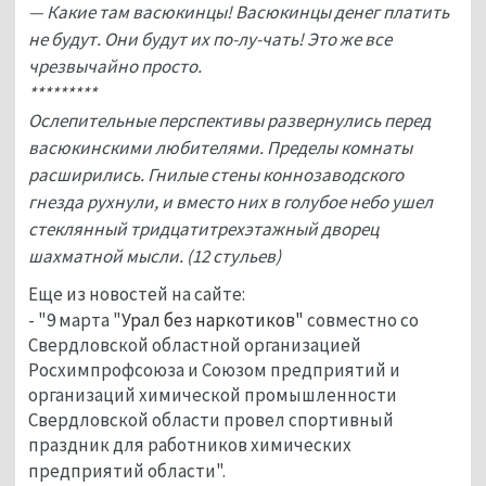
— Какие там васюкинцы! Васюкинцы денег платить
не будут. Они будут их по-лу-чать! Это же все
чрезвычайно просто.
*********
Ослепительные перспективы развернулись перед
васюкинскими любителями. Пределы комнаты
расширились. Гнилые стены коннозаводского
гнезда рухнули, и вместо них в голубое небо ушел
стеклянный тридцатитрехэтажный дворец
шахматной мысли. (12 стульев)
Еще из новостей на сайте:
- "9 марта "
Урал без наркотиков"
совместно со
Свердловской областной организацией
Росхимпрофсоюза и Союзом предприятий и
организаций химической промышленности
Свердловской области провел спортивный
праздник для работников химических
предприятий области".