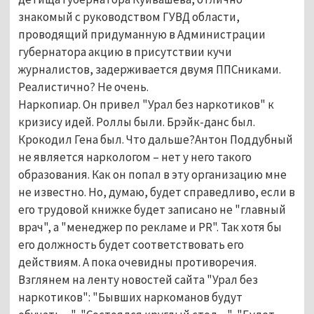
знакомый с руководством ГУВД области,
проводящий придуманную в Администрации
губернатора акцию в присутствии кучи
журналистов, задерживается двумя ППСниками.
Реалистично? Не очень.
Наркопиар. Он привел "Урал без наркотиков" к
кризису идей. Роллы были. Брэйк-данс был.
Крокодил Гена был. Что дальше?Антон Поддубный
не является наркологом – нет у него такого
образования. Как он попал в эту организацию мне
не известно. Но, думаю, будет справедливо, если в
его трудовой книжке будет записано не "главный
врач", а "менеджер по рекламе и PR". Так хотя бы
его должность будет соответствовать его
действиям. А пока очевидны противоречия.
Взглянем на ленту новостей сайта "Урал без
наркотиков": "Бывших наркоманов будут