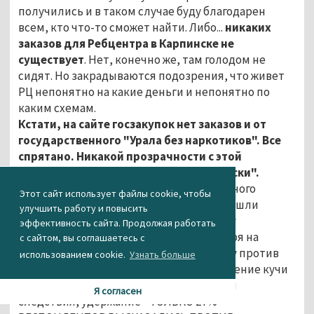
получились и в таком случае буду благодарен
всем, кто что-то сможет найти. Либо...
никаких
заказов для Ребцентра в Карпинске не
существует
. Нет, конечно же, там голодом не
сидят. Но закрадываются подозрения, что живет
РЦ непонятно на какие деньги и непонятно по
каким схемам.
Кстати, на сайте госзакупок нет заказов и от
государственного "Урала без наркотиков". Все
спрятано. Никакой прозрачности с этой
"борьбой с наркотиками по-куйвашевски".
В конце прошлого года по заказу областного
Этот сайт использует файлы cookie, чтобы
Минздрава в Свердловской области прошли
улучшить работу и повысить
социологические исследования на тему
эффективность сайта. Продолжая работать
наркомании.И что вы думаете? Несмотря на
с сайтом, вы соглашаетесь с
массированную информационную атаку против
использованием cookie.
Узнать больше
Фонда "Город без наркотиков", возбуждение кучи
уголовных дел за незаконное, по версии
Я согласен
следствия, удержание - ТОЛЬКО 27%