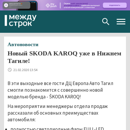
Togg
navig
Автоновости
Новый SKODA KAROQ уже в Нижнем
Тагиле!
21.02.2020 13:54
В эти выходные все гости ДЦ Европа Авто Тагил
смогли познакомится с совершенно новой
моделью бренда - ŠKODA KAROQ!
На мероприятии менеджеры отдела продаж
рассказали об основных преимуществах
автомобиля:
полностью светодиодные фары FULL-LED,