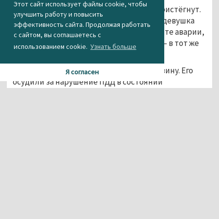
Этот сайт использует файлы cookie, чтобы
Никто из четырёх пассажиров не был пристёгнут.
улучшить работу и повысить
Находившаяся в автомобиле 17-летняя девушка
эффективность сайта. Продолжая работать
скончалась от полученных травм на месте аварии,
с сайтом, вы соглашаетесь с
ещё один пассажир, молодой человек, — в тот же
использованием cookie.
Узнать больше
день в больнице.
Иван Иванов полностью признал свою вину. Его
Я согласен
осудили за нарушение ПДД в состоянии
опьянения, повлёкшее по неосторожности смерть
двух человек, и приговорили к восьми годам и
трём месяцам колонии общего режима.
Фото: отделение пропаганды
УГИБДД по Свердловской
области