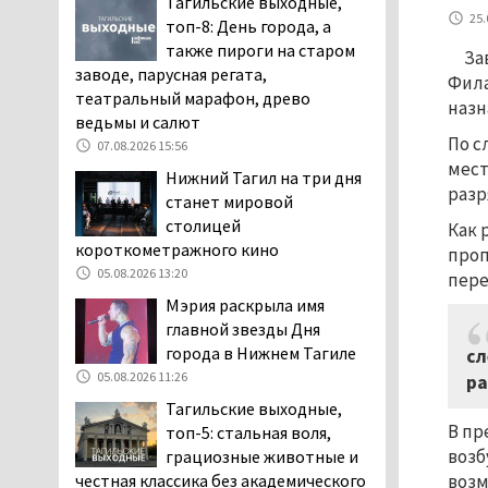
Тагильские выходные,
пожаловались на кровососущих
25.
топ-8: День города, а
паразитов, которые искусали их
также пироги на старом
За
ребёнка в детской больнице
заводе, парусная регата,
Фила
Нижнего Тагила
театральный марафон, древо
назн
05.08.2026 17:59
ведьмы и салют
По с
Директора уральского
07.08.2026 15:56
мест
предприятия по
Нижний Тагил на три дня
разр
производству дронов
станет мировой
«Упырь» подорвали в автомобиле
столицей
Как 
под Екатеринбургом
короткометражного кино
проп
05.08.2026 17:05
05.08.2026 13:20
пере
Эксперты назвали
Мэрия раскрыла имя
причины массового мора
главной звезды Дня
рыбы в Свердловской
города в Нижнем Тагиле
сл
области
05.08.2026 11:26
ра
05.08.2026 16:31
Тагильские выходные,
Осуждённый за убийство
В пр
топ-5: стальная воля,
тагильского хоккеиста
возб
грациозные животные и
Александра Чумарина
честная классика без академического
возм