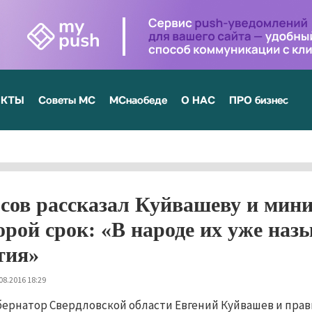
ЕКТЫ
Советы МС
МСнаобеде
О НАС
ПРО бизнес
сов рассказал Куйвашеву и мини
орой срок: «В народе их уже на
тия»
08.2016 18:29
бернатор Свердловской области Евгений Куйвашев и пра