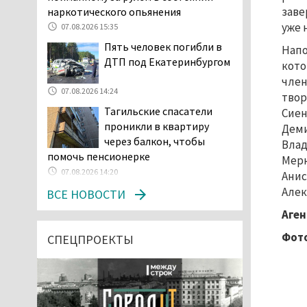
заве
наркотического опьянения
уже 
07.08.2026 15:35
Пять человек погибли в
Напо
ДТП под Екатеринбургом
кото
член
07.08.2026 14:24
твор
Тагильские спасатели
Сиен
проникли в квартиру
Деми
через балкон, чтобы
Влад
помочь пенсионерке
Мерк
07.08.2026 14:20
Анис
Алек
В Красноуральске хитрый
ВСЕ НОВОСТИ
водитель BMW ездил с
Аген
перевёрнутым номером,
Фото
чтобы обмануть камеры, но зоркие
СПЕЦПРОЕКТЫ
инспекторы заметили обман
07.08.2026 13:34
Сотрудница ПВЗ в
Нижнем Тагиле украла