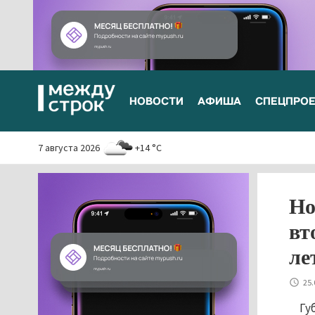
НОВОСТИ
АФИША
СПЕЦПРО
7 августа 2026
+14 °C
Но
вт
ле
25.
Гу