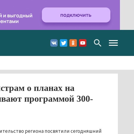
Toggle
navigation
страм о планах на
зывают программой 300-
вительство региона посвятили сегодняшний