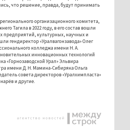
ись, что решение, правда, будут принимать
 регионального организационного комитета,
го Тагила в 2022 году, в его состав вошли
 предприятий, культурных, научных и
вошли гендиректор «Уралвагонзавода» Олег
сионального колледжа имени Н. А.
тановительных инновационных технологий
ка «Горнозаводской Урал» Эльвира
ра имени Д. Н. Мамина-Сибиряка Ольга
едатель совета директоров «Уралхимпласта»
арёв и другие.