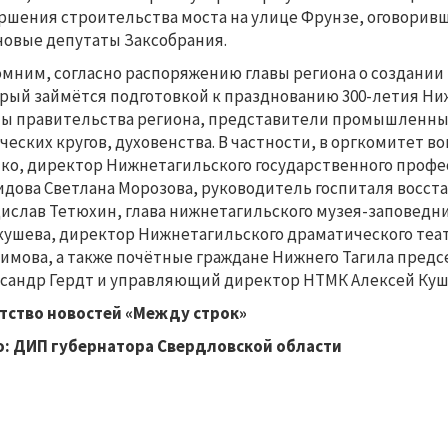
ршения строительства моста на улице Фрунзе, оговоривш
новые депутаты Заксобрания.
мним, согласно распоряжению главы региона о создании
рый займётся подготовкой к празднованию 300-летия Нижне
ы правительства региона, представители промышленных
ческих кругов, духовенства. В частности, в оргкомитет 
ко, директор Нижнетагильского государственного профес
дова Светлана Морозова, руководитель госпиталя восс
ислав Тетюхин, глава нижнетагильского музея-заповедни
ушева, директор Нижнетагильского драматического теат
имова, а также почётные граждане Нижнего Тагила предс
сандр Гердт и управляющий директор НТМК Алексей Кушн
тство новостей «Между строк»
: ДИП губернатора Свердловской области