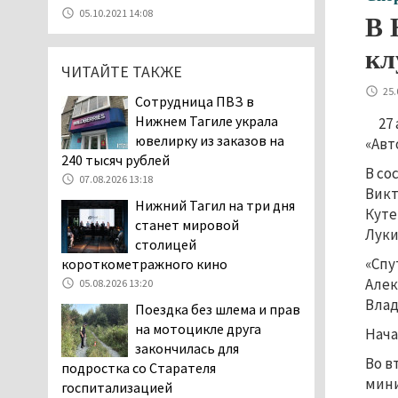
07.08.2026 11:28
05.10.2021 14:08
В 
Тагильские спасатели
помогли заблудившемуся
кл
ЧИТАЙТЕ ТАКЖЕ
в лесу мужчине найти
дорогу домой
25.
Сотрудница ПВЗ в
06.08.2026 16:28
Нижнем Тагиле украла
27
Прокуратура
ювелирку из заказов на
«Авт
Дзержинского района
240 тысяч рублей
В со
Нижнего Тагила
07.08.2026 13:18
Викт
возбудила административное дело в
Нижний Тагил на три дня
Куте
отношении «Водоканала-НТ» из-за
станет мировой
отсутствия холодной воды
Луки
столицей
06.08.2026 15:42
«Спу
короткометражного кино
Двое детей пострадали
Алек
05.08.2026 13:20
при сходе трамвая с
Влад
Поездка без шлема и прав
рельсов в Нижнем Тагиле
на мотоцикле друга
Нача
06.08.2026 14:25
закончилась для
Во в
Правительство РФ
подростка со Старателя
разрешило производство
мини
госпитализацией