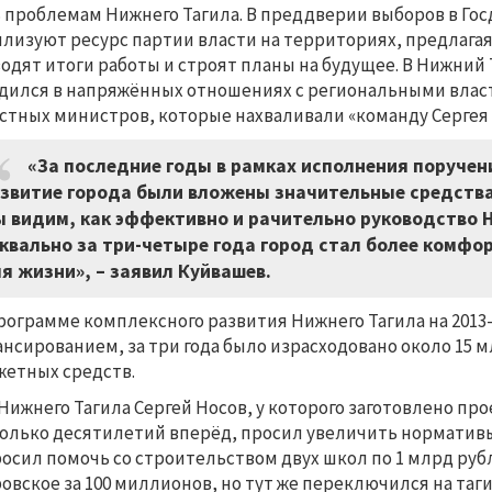
 проблемам Нижнего Тагила. В преддверии выборов в Гос
лизуют ресурс партии власти на территориях, предлагая
одят итоги работы и строят планы на будущее. В Нижний 
дился в напряжённых отношениях с региональными власт
стных министров, которые нахваливали «команду Сергея 
«За последние годы в рамках исполнения поручен
звитие города были вложены значительные средства,
 видим, как эффективно и рачительно руководство 
квально за три-четыре года город стал более комф
я жизни», – заявил Куйвашев.
рограмме комплексного развития Нижнего Тагила на 2013-
нсированием, за три года было израсходовано около 15 м
етных средств.
Нижнего Тагила Сергей Носов, у которого заготовлено пр
олько десятилетий вперёд, просил увеличить норматив
осил помочь со строительством двух школ по 1 млрд руб
овское за 100 миллионов, но тут же переключился на та