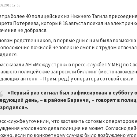
08.2016 17:56
втра более 40 полицейских из Нижнего Тагила присоединя
рета Потеряева, который 18 августа поехал на электричк
ачения не добрался.
ловам родственников, в первые дни с ним была возможна 
оположение пожилой человек не смог и с трудом отвечал
ядился.
рассказали АН «Между строк» в пресс-службе ГУ МВД по С
авшего полицейские запросили биллинг (местонахожден
дающих антенн. – Прим. ред.) у оператора сотовой связи.
«Первый раз сигнал был зафиксирован в субботу о
едующий день, – в районе Баранчи, – говорят в поли
зрядился».
есс-службе уточнили, что заставить сотовых операторов
уждения уголовного дела полиция не может. Согласно де
ожно, если по конкретному случаю было возбуждено угол