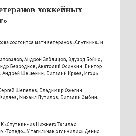
етеранов хоккейных
т»
кова состоится матч ветеранов «Спутника» и
аповалов, Андрей Зяблицев, Эдуард Бойко,
андр Безроднов, Анатолий Осинкин, Виктор
, Андрей Шешенин, Виталий Краев, Игорь
Сергей Шепелев, Владимир Ожегин,
 Кидяев, Михаил Путилов, Виталий Зыбин,
К «Спутник» из Нижнего Тагила с
у «Топедо». У тагильчан отличились Денис