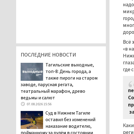
надо
микр
горо
мног
доро
Всё 
«в н
ПОСЛЕДНИЕ НОВОСТИ
Нижн
глаз
Тагильские выходные,
где 
топ-8: День города, а
также пироги на старом
заводе, парусная регата,
пе
театральный марафон, древо
Со
ведьмы и салют
пр
07.08.2026 15:56
за
Суд в Нижнем Тагиле
оставил без изменений
Каки
наказание водителю,
реги
пойманному за рулём в состоянии