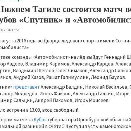
Нижнем Тагиле состоится матч в
убов «Спутник» и «Автомобилис
08.2016 17:57
 августа 2016 года во Дворце ледового спорта имени Сотни
омобилиста».
ставе команды «Автомобилист» на лёд выйдут Геннадий Ш
ор Авдеев, Владимир Каримов, Александр Карцев, Алекс
ргин, Владимир Щеглов, Олег Симаков, Александр Сивков
янов, Андрей Хазов, Рашат Галимуллин, Леонид Баулов.
тник»
представят
Александр Балдин, Николай Васильев, 
сандр Медведев, Игорь Фаизов, Александр Галкин, Игорь
имир Сальцин, Андрей Пахомов, Игорь Моисеев.
ло встречи в 13.00, вход свободный.
тором матче за
Кубок
губернатора Оренбургской области Х
мальной разницей в счёте 5:4 уступил усть-каменогоском