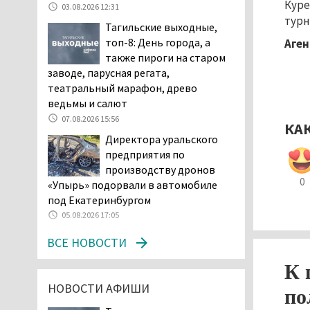
и продажу бензина класса
Куре
03.08.2026 12:31
«Евро-2», в котором содержание
турн
Тагильские выходные,
серы в 10 раз выше, чем в топливе
топ-8: День города, а
Аген
«Евро-5». Это опасно для здоровья и
также пироги на старом
повышает износ автомобиля
заводе, парусная регата,
06.08.2026 13:53
театральный марафон, древо
В Детской городской
ведьмы и салют
больнице № 3 Нижнего
07.08.2026 15:56
КА
Тагила опровергли
Директора уральского
обвинения родителей, которые
предприятия по
заявили, что их дочь в палате
производству дронов
покусала бельевая вошь
0
«Упырь» подорвали в автомобиле
06.08.2026 13:02
под Екатеринбургом
В Нижнем Тагиле на три
05.08.2026 17:05
дня запретят
ВСЕ НОВОСТИ
электросамокаты
06.08.2026 11:41
К 
«Я уверен, это бельевая
НОВОСТИ АФИШИ
вошь». Родители 10-
по
летней девочки