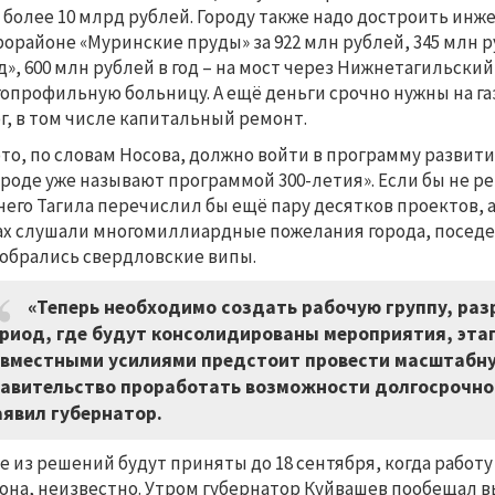
 более 10 млрд рублей. Городу также надо достроить ин
орайоне «Муринские пруды» за 922 млн рублей, 345 млн р
д», 600 млн рублей в год – на мост через Нижнетагильский
опрофильную больницу. А ещё деньги срочно нужны на г
г, в том числе капитальный ремонт.
это, по словам Носова, должно войти в программу развити
ароде уже называют программой 300-летия». Если бы не р
его Тагила перечислил бы ещё пару десятков проектов, а
ах слушали многомиллиардные пожелания города, поседел
собрались свердловские випы.
«Теперь необходимо создать рабочую группу, ра
риод, где будут консолидированы мероприятия, эта
вместными усилиями предстоит провести масштабну
авительство проработать возможности долгосрочно
явил губернатор.
е из решений будут приняты до 18 сентября, когда рабо
она, неизвестно. Утром губернатор Куйвашев пообещал 