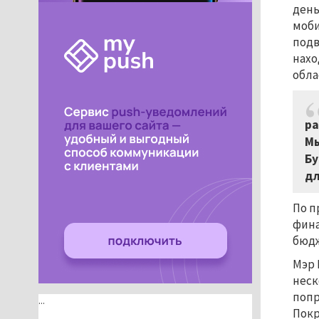
день
моби
подв
нахо
обла
ра
Мы
Бу
дл
По п
фина
бюдж
Мэр 
неск
попр
...
Покр