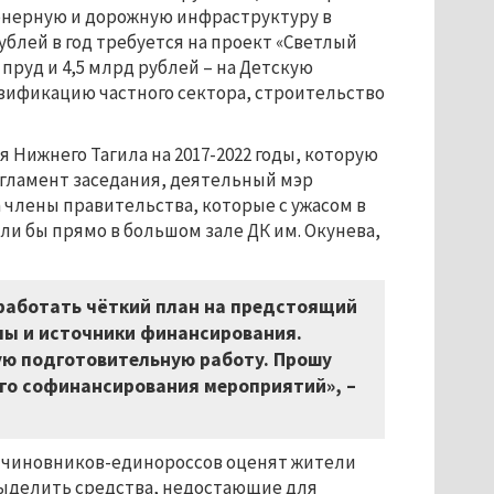
женерную и дорожную инфраструктуру в
ублей в год требуется на проект «Светлый
 пруд и 4,5 млрд рублей – на Детскую
азификацию частного сектора, строительство
я Нижнего Тагила на 2017-2022 годы, которую
егламент заседания, деятельный мэр
 члены правительства, которые с ужасом в
и бы прямо в большом зале ДК им. Окунева,
зработать чёткий план на предстоящий
пы и источники финансирования.
ю подготовительную работу. Прошу
го софинансирования мероприятий», –
ту чиновников-единороссов оценят жители
выделить средства, недостающие для