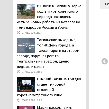
те
заявили, что их дочь в палате
В Нижнем Тагиле в Парке
покусала бельевая вошь
скульптуры советского
06.08.2026 13:02
периода появились
четыре новых работы из металла на
В Нижнем Тагиле на три
тему народов России и Урала
дня запретят
электросамокаты
07.08.2026 18:23
06.08.2026 11:41
Тагильские выходные,
топ-8: День города, а
«Я уверен, это бельевая
также пироги на старом
вошь». Родители 10-
заводе, парусная регата,
летней девочки
театральный марафон, древо
пожаловались на кровососущих
ведьмы и салют
паразитов, которые искусали их
ребёнка в детской больнице
07.08.2026 15:56
Нижнего Тагила
Нижний Тагил на три дня
05.08.2026 17:59
станет мировой
столицей
Директора уральского
короткометражного кино
предприятия по
производству дронов
05.08.2026 13:20
«Упырь» подорвали в автомобиле
Мэрия раскрыла имя