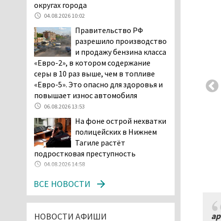
возбудила административное дело в
округах города
отношении «Водоканала-НТ» из-за
04.08.2026 10:02
отсутствия холодной воды
Правительство РФ
06.08.2026 15:42
разрешило производство
Двое детей пострадали
и продажу бензина класса
при сходе трамвая с
«Евро-2», в котором содержание
рельсов в Нижнем Тагиле
серы в 10 раз выше, чем в топливе
06.08.2026 14:25
«Евро-5». Это опасно для здоровья и
повышает износ автомобиля
Правительство РФ
разрешило производство
06.08.2026 13:53
и продажу бензина класса
На фоне острой нехватки
«Евро-2», в котором содержание
полицейских в Нижнем
серы в 10 раз выше, чем в топливе
Тагиле растёт
«Евро-5». Это опасно для здоровья и
подростковая преступность
повышает износ автомобиля
04.08.2026 14:58
06.08.2026 13:53
ВСЕ НОВОСТИ
В Детской городской
больнице № 3 Нижнего
Тагила опровергли
НОВОСТИ АФИШИ
ар
обвинения родителей, которые