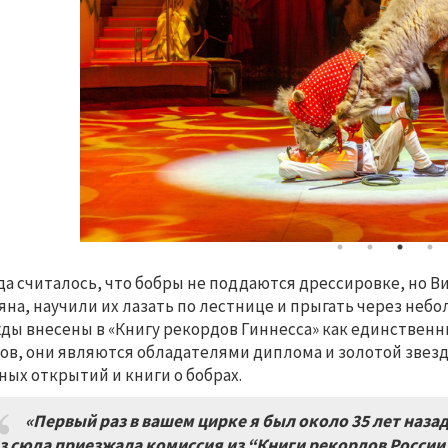
да считалось, что бобры не поддаются дрессировке, но В
яна, научили их лазать по лестнице и прыгать через неб
ды внесены в «Книгу рекордов Гиннесса» как единствен
ов, они являются обладателями диплома и золотой звезд
ных открытий и книги о бобрах.
«Первый раз в вашем цирке я был около 35 лет назад
з сюда приезжала комиссия из “Книги рекордов России