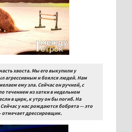
асть хвоста. Мы его выкупили у
был агрессивным и боялся людей. Нам
желаем ему зла. Сейчас он ручной,
с
 течением из хатки в недельном
сли в цирк, к утру он бы погиб. На
.
Сейчас у нас рождаются бобрята — это
— отмечает дрессировщик.