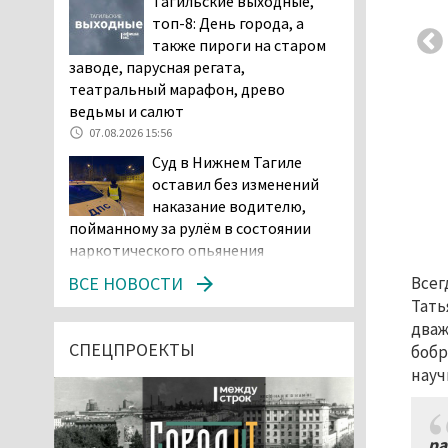
Тагильские выходные,
топ-8: День города, а
также пироги на старом
заводе, парусная регата,
театральный марафон, древо
ведьмы и салют
07.08.2026 15:56
Суд в Нижнем Тагиле
оставил без изменений
наказание водителю,
пойманному за рулём в состоянии
наркотического опьянения
07.08.2026 15:35
ВСЕ НОВОСТИ
Всег
Пять человек погибли в
Тать
ДТП под Екатеринбургом
дваж
СПЕЦПРОЕКТЫ
бобр
07.08.2026 14:24
науч
Тагильские спасатели
проникли в квартиру
через балкон, чтобы
ра