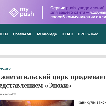
ЕКТЫ
Советы МС
МСнаобеде
О НАС
ПРО бизнес
ество
жнетагильский цирк продлевает
едставлением «Эпохи»
01.2023 10:48
Каникулы закон