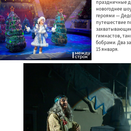
праздничные д
новогоднее шоу
героями — Дедо
путешествие п
захватывающие
гимнастов, тан
бобрами. Два 
15 января.