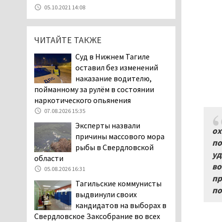
уголовное дело о
05.10.2021 14:08
мошенничестве при
строительстве ИЖС в Нижнем
Тагиле
ЧИТАЙТЕ ТАКЖЕ
07.08.2026 11:47
Суд в Нижнем Тагиле
Екатеринбург подвергся
оставил без изменений
атаке БПЛА, восемь из
наказание водителю,
них были сбиты, три
пойманному за рулём в состоянии
упали на крышу логистического
наркотического опьянения
центра
07.08.2026 15:35
07.08.2026 11:28
Эксперты назвали
ох
Тагильские спасатели
причины массового мора
по
помогли заблудившемуся
рыбы в Свердловской
уд
в лесу мужчине найти
области
дорогу домой
во
05.08.2026 16:31
06.08.2026 16:28
пр
Тагильские коммунисты
по
Прокуратура
выдвинули своих
Дзержинского района
кандидатов на выборах в
Нижнего Тагила
Свердловское Заксобрание во всех