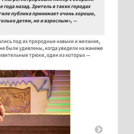
 года назад. Зритель в таких городах
гиле публика принимает очень хорошо,
только детям, но и взрослым», —
лись под их природные навыки и желания,
ане были удивлены, когда увидели на манеже
ивительные трюки, один из которых —