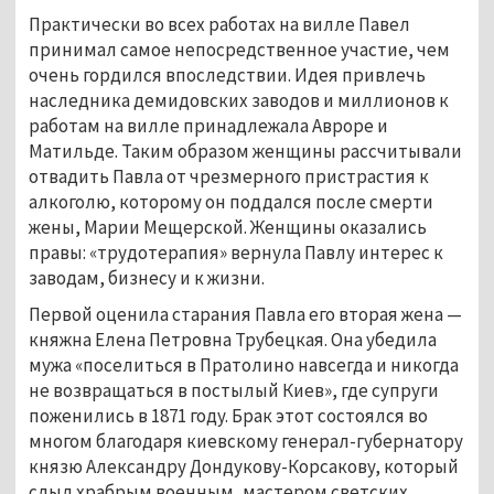
Практически во всех работах на вилле Павел 
принимал самое непосредственное участие, чем 
очень гордился впоследствии. Идея привлечь 
наследника демидовских заводов и миллионов к 
работам на вилле принадлежала Авроре и 
Матильде. Таким образом женщины рассчитывали 
отвадить Павла от чрезмерного пристрастия к 
алкоголю, которому он поддался после смерти 
жены, Марии Мещерской. Женщины оказались 
правы: «трудотерапия» вернула Павлу интерес к 
заводам, бизнесу и к жизни. 
Первой оценила старания Павла его вторая жена — 
княжна Елена Петровна Трубецкая. Она убедила 
мужа «поселиться в Пратолино навсегда и никогда 
не возвращаться в постылый Киев», где супруги 
поженились в 1871 году. Брак этот состоялся во 
многом благодаря киевскому генерал-губернатору 
князю Александру Дондукову-Корсакову, который 
слыл храбрым военным, мастером светских 