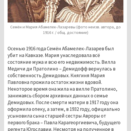
Семён и Мария Абамелек-Лазаревы (фото неизв. автора, до
1916 г. / общ. достояние)
Осенью 1916 года Семён Абамелек-Лазарев был 
убит на Кавказе. Мария унаследовала всё 
состояние мужа и всю его недвижимость. Вилла 
Медичи ди Пратолино – Демидофф вернулась в 
собственность Демидовых. Княгиня Мария 
Павловна прожила остаток жизни вдовой. 
Некоторое время она жила на вилле Пратолино, 
занимаясь сбором архивных данных о семье 
Демидовых. После смерти матери в 1917 году она 
оформила опеку, а затем, в 1932 году, официально 
усыновила сына старшей сестры Авроры от 
первого брака – Павла Карагеоргиевича, будущего 
регента Югославии. Несмотря на полученное в 