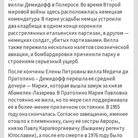
виллы Демидофф в Полеросе. Во время Второй 
мировой войны здесь расположилась немецкая 
комендатура. В парке усадьбы немцы устроили 
два кладбища: в одном конце хоронили 
расстрелянных итальянских партизан, в другом — 
немецких солдат, убитых партизанами. Вилла 
также пережила несколько налётов союзнической 
авиации, и бомбардировки причинили парку и 
строениям серьёзный ущерб.
После кончины Елены Петровны вилла Медичи ди 
Пратолино – Демидофф перешла её средней 
дочери — Марии, которая вышла замуж за князя 
Абамелек-Лазарева. В Пратолино Мария Павловна 
постоянно не жила, но по мере сил поддерживала 
её в более-менее приличном состоянии. В 1955 
году она скончалась. Согласно завещанию, имение 
отошло к племяннику, сыну её сестры Авроры, 
князю Павлу Карагеоргиевичу (бывшему регенту 
Югославии), а после его смерти в 1976 году было 