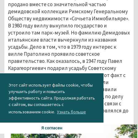
продано вместе со значительной частью 
демидовской коллекции Римскому Генеральному 
Обществу недвижимости «Сочьета Иммобильяре». 
В 1980 году виллу выкупило государство и 
устроило там парк-музей. Но фамилию Демидовых 
итальянские власти вычеркнули из названия 
усадьбы. Дело в том, что в 1979 году интерес к 
вилле Пратолино проявило советское 
правительство. Как оказалось, в 1947 году Павел 
Карагеоргиевич подарил усадьбу Советскому 
Союзу. Итальянцы 30 лет смотрели на этот факт с 
безразличием, но потом вдруг воспылали 
Этот сайт использует файлы cookie, чтобы
любовью к истории своей страны и объявили 
улучшить работу и повысить
усадьбу национальным достоянием. Суд по делу 
эффективность сайта. Продолжая работать
виллы Пратолино был приостановлен в связи с 
с сайтом, вы соглашаетесь с
развалом Советского Союза и не возобновлялся до 
использованием cookie.
Узнать больше
сих пор.
Я согласен