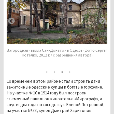
ргея
Загородная «вилла Сан-Донато» в Одессе (фото Сергея
Котелко, 2012 г. / с разрешения автора)
Заг
Со временем в этом районе стали строить дачи 
зажиточные одесские купцы и богатые горожане. 
На участке № 16 в 1914 году был построен 
съёмочный павильон киноателье «Мирограф», а 
спустя два года по соседству с Еленой Петровной, 
на участке № 33, купец Дмитрий Харитонов 