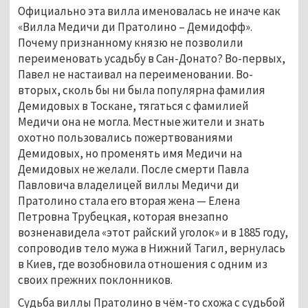
Официально эта вилла именовалась не иначе как 
«Вилла Медичи ди Пратолино – Демидофф». 
Почему признанному князю не позволили 
переименовать усадьбу в Сан-Донато? Во-первых, 
Павел не настаивал на переименовании. Во-
вторых, сколь бы ни была популярна фамилия 
Демидовых в Тоскане, тягаться с фамилией 
Медичи она не могла. Местные жители и знать 
охотно пользовались пожертвованиями 
Демидовых, но променять имя Медичи на 
Демидовых не желали. После смерти Павла 
Павловича владелицей виллы Медичи ди 
Пратолино стала его вторая жена — Елена 
Петровна Трубецкая, которая внезапно 
возненавидела «этот райский уголок» и в 1885 году, 
сопроводив тело мужа в Нижний Тагил, вернулась 
в Киев, где возобновила отношения с одним из 
своих прежних поклонников. 
Судьба виллы Пратолино в чём-то схожа с судьбой 