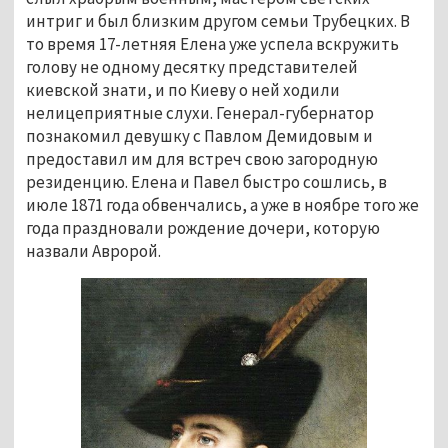
интриг и был близким другом семьи Трубецких. В 
то время 17-летняя Елена уже успела вскружить 
голову не одному десятку представителей 
киевской знати, и по Киеву о ней ходили 
нелицеприятные слухи. Генерал-губернатор 
познакомил девушку с Павлом Демидовым и 
предоставил им для встреч свою загородную 
резиденцию. Елена и Павел быстро сошлись, в 
июле 1871 года обвенчались, а уже в ноябре того же 
года праздновали рождение дочери, которую 
назвали Авророй. 