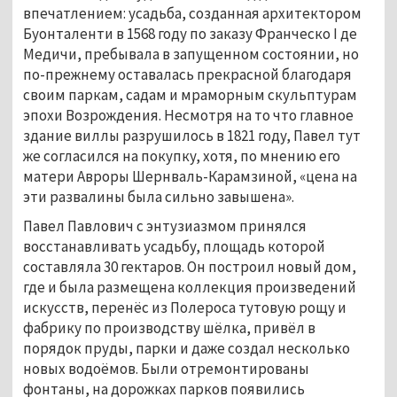
впечатлением: усадьба, созданная архитектором 
Буонталенти в 1568 году по заказу Франческо I де 
Медичи, пребывала в запущенном состоянии, но 
по-прежнему оставалась прекрасной благодаря 
своим паркам, садам и мраморным скульптурам 
эпохи Возрождения. Несмотря на то что главное 
здание виллы разрушилось в 1821 году, Павел тут 
же согласился на покупку, хотя, по мнению его 
матери Авроры Шернваль-Карамзиной, «цена на 
эти развалины была сильно завышена». 
Павел Павлович с энтузиазмом принялся 
восстанавливать усадьбу, площадь которой 
составляла 30 гектаров. Он построил новый дом, 
где и была размещена коллекция произведений 
искусств, перенёс из Полероса тутовую рощу и 
фабрику по производству шёлка, привёл в 
порядок пруды, парки и даже создал несколько 
новых водоёмов. Были отремонтированы 
фонтаны, на дорожках парков появились 