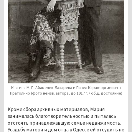
Княгиня М. П. Абамелек-Лазарева и Павел Карагеоргиевич в
Пратолино (фото неизв. автора, до 1917 г. / общ. достояние)
Кроме сбора архивных материалов, Мария 
занималась благотворительностью и пыталась 
отстоять принадлежавшую семье недвижимость. 
Усадьбу матери и дом отца в Одессе ей отсудить не 