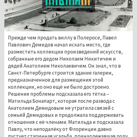
Прежде чем продать виллу в Полеросе, Павел 
Павлович Демидов начал искать место, где 
разместить коллекции произведений искусств, 
собранные его дедом Николаем Никитичем и 
дядей Анатолием Николаевичем. Он знал, что в 
Санкт-Петербурге строится здание галереи, 
предназначенное для размещения этой 
коллекции, но оно ещё не было достроено. 
Решение проблемы подсказала его тётка – 
Матильда Бонапарт, которая после развода с 
Анатолием Демидовым не утратила связей с 
семьёй Демидовых и продолжала поддерживать 
отношения с её членами. Матильда и подсказала 
Павлу, что неподалёку от Флоренции давно 
пустует старинная усадьба, принадлежавшая роду 