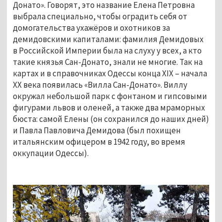
Донато». Говорят, это название Елена Петровна 
выбрала специально, чтобы оградить себя от 
домогательства ухажёров и охотников за 
демидовскими капиталами: фамилия Демидовых 
в Российской Империи была на слуху у всех, а кто 
такие князья Сан-Донато, знали не многие. Так на 
картах и в справочниках Одессы конца XIX – начала 
ХХ века появилась «Вилла Сан-Донато». Виллу 
окружал небольшой парк с фонтаном и гипсовыми 
фигурами львов и оленей, а также два мраморных 
бюста: самой Елены (он сохранился до наших дней) 
и Павла Павловича Демидова (был похищен 
итальянским офицером в 1942 году, во время 
оккупации Одессы).