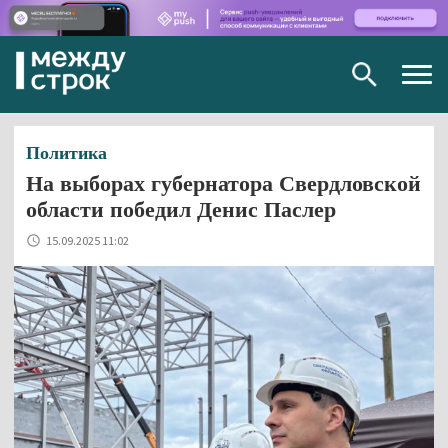
Togg
navig
Политика
На выборах губернатора Свердловской
области победил Денис Паслер
15.09.2025 11:02