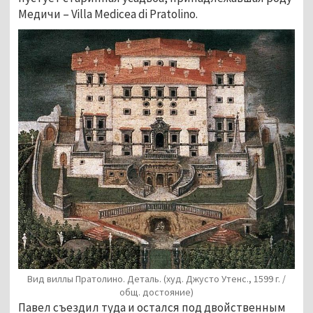
Медичи – Villa Medicea di Pratolino. 
Вид виллы Пратолино. Деталь. (худ. Джусто Утенс., 1599 г. /
общ. достояние)
Павел съездил туда и остался под двойственным 