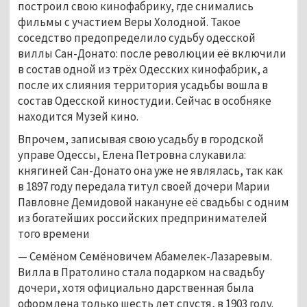
построил свою кинофабрику, где снимались 
фильмы с участием Веры Холодной. Такое 
соседство предопределило судьбу одесской 
виллы Сан-Донато: после революции её включили 
в состав одной из трёх Одесских кинофабрик, а 
после их слияния территория усадьбы вошла в 
состав Одесской киностудии. Сейчас в особняке 
находится Музей кино. 
Впрочем, записывая свою усадьбу в городской 
управе Одессы, Елена Петровна слукавила: 
княгиней Сан-Донато она уже не являлась, так как 
в 1897 году передала титул своей дочери Марии 
Павловне Демидовой накануне её свадьбы с одним 
из богатейших российских предпринимателей 
того времени 
— Семёном Семёновичем Абамелек-Лазаревым. 
Вилла в Пратолино стала подарком на свадьбу 
дочери, хотя официально дарственная была 
оформлена только шесть лет спустя, в 1903 году.