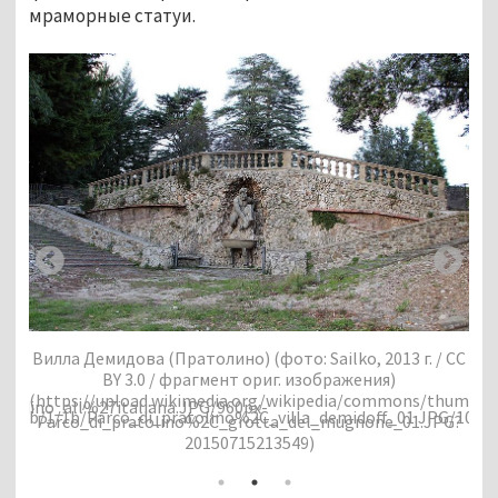
мраморные статуи. 
Вилла Демидова (Пратолино) (фото: Sailko, 2013 г. / CC
Вил
3 г.
BY 3.0 / фрагмент ориг. изображения)
(https://upload.wikimedia.org/wikipedia/commons/thumb/
ardino_all%27italiana.JPG/960px-
(ht
thumb/1/1b/Parco_di_pratolino%2C_villa_demidoff_01.JPG/1024
Parco_di_pratolino%2C_grotta_del_mugnone_01.JPG?
Par
20150715213549)