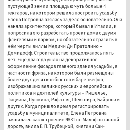
пустующей земли площадью чуть больше 4 
гектаров, на котором решила построить усадьбу. 
Елена Петровна взялась за дело основательно. Она 
наняла архитектора, который бывал в Италии, и 
попросила его разработать проект дома с двумя 
флигелями и парком, но обязательно отразить в 
нём черты виллы Медичи Ди Пратолино – 
Демидофф. Строительство продолжалось пять 
лет. Ещё два года ушло на декоративное 
оформление фасадов главного здания усадьбы, в 
частности фриза, на котором были размещены 
более двух десятков бюстов и барельефов, 
изображавших великих русских и европейских 
политиков и деятелей культуры – Ришелье, 
Тициана, Пушкина, Рафаэля, Шекспира, Байрона и 
других. Когда пришло время регистрировать 
усадьбу в муниципалитете, Елена Петровна 
заявила её как «строение № 31 по Малофонтанной 
дороге, вилла Е. П. Трубецкой, княгини Сан-