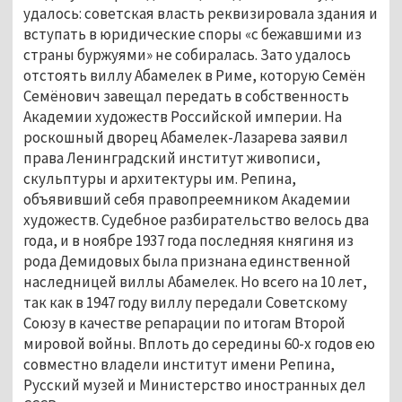
удалось: советская власть реквизировала здания и 
вступать в юридические споры «с бежавшими из 
страны буржуями» не собиралась. Зато удалось 
отстоять виллу Абамелек в Риме, которую Семён 
Семёнович завещал передать в собственность 
Академии художеств Российской империи. На 
роскошный дворец Абамелек-Лазарева заявил 
права Ленинградский институт живописи, 
скульптуры и архитектуры им. Репина, 
объявивший себя правопреемником Академии 
художеств. Судебное разбирательство велось два 
года, и в ноябре 1937 года последняя княгиня из 
рода Демидовых была признана единственной 
наследницей виллы Абамелек. Но всего на 10 лет, 
так как в 1947 году виллу передали Советскому 
Союзу в качестве репарации по итогам Второй 
мировой войны. Вплоть до середины 60-х годов ею 
совместно владели институт имени Репина, 
Русский музей и Министерство иностранных дел 