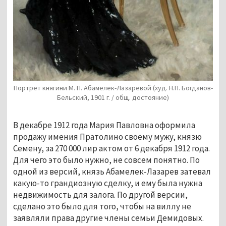
Портрет княгини М. П. Абамелек-Лазаревой (худ. Н.П. Богданов-
Бельский, 1901 г. / общ. достояние)
В декабре 1912 года Мария Павловна оформила 
продажу имения Пратолино своему мужу, князю 
Семену, за 270 000 лир актом от 6 декабря 1912 года. 
Для чего это было нужно, не совсем понятно. По 
одной из версий, князь Абамелек-Лазарев затевал 
какую-то грандиозную сделку, и ему была нужна 
недвижимость для залога. По другой версии, 
сделано это было для того, чтобы на виллу не 
заявляли права другие члены семьи Демидовых. 