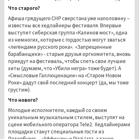
Что старого?
Афиша грядущего СНР сверстана уже наполовину –
известны все хедлайнеры фестиваля. Впервые
выступит сибирская группа «Калинов мост», одна
из немногих, которые с гордостью могут зваться
«легендами русского рока». «Запрещенные
барабанщики» - старые друзья оргкомитета, вновь
приедут на фестиваль, чтобы спеть свои лучшие
хиты (думаем, что «Убили негра» тоже будет). А
«Смысловые Галлюцинации» на «Старом Новом
Роке» дадут свой последний концерт (да, мы тоже
грустим).
Что нового?
Молодые исполнители, каждый со своим
уникальным музыкальным стилем, выступят на
сцене мобильного оператора Tele2. Хедлайнерами
площадки станут специальные гости из
Петербурга – «Аффинаж» и DizziJazz, а также