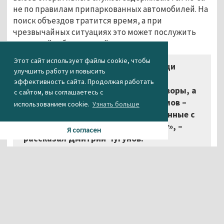
не по правилам припаркованных автомобилей. На
поиск объездов тратится время, а при
чрезвычайных ситуациях это может послужить
причиной гибели людей.
Этот сайт использует файлы cookie, чтобы
«Машины МЧС и скорой помощи
улучшить работу и повысить
должны иметь возможность
эффективность сайта. Продолжая работать
беспрепятственно проезжать во дворы, а
с сайтом, вы соглашаетесь с
если это невозможно из-за автохамов –
использованием cookie.
Узнать больше
таранить автомобили, припаркованные с
нарушениями и мешающие проезду»,
–
Я согласен
рассказал Дмитрий Чугунов.
По словам общественника, в таких случаях ущерб
должны выплачивать страховые компании, а в
конечном итоге – хозяева машин, перегородивших
проезд.
Агентство новостей «Между строк»