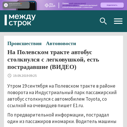
Togg
navig
Происшествия
Автоновости
На Полевском тракте автобус
столкнулся с легковушкой, есть
пострадавшие (ВИДЕО)
19.09.2019 09:25
Утром 19 сентября на Полевском тракте в районе
поворота на Индустриальный парк пассажирский
автобус столкнулся с автомобилем Toyota, со
ссылкой на очевидцев пишет E1.ru.
По предварительной информации, пострадал
один из пассажиров иномарки. Водитель машины