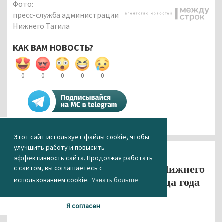
Фото:
пресс-служба администрации
Нижнего Тагила
КАК ВАМ НОВОСТЬ?
0
0
0
0
0
Этот сайт использует файлы cookie, чтобы
улучшить работу и повысить
Афиша
эффективность сайта. Продолжая работать
Постамент под Т-34 в центре Нижнего
с сайтом, вы соглашаетесь с
использованием cookie.
Узнать больше
Тагила отремонтируют до конца года
на деньги спонсора
Я согласен
18.09.2019 17:14