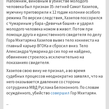
Напомним, виновным в убийстве молодого
человека был признан 35-летний Самат Хазипов,
мужчину приговорили к 12 годам колонии особого
режима. По версии следствия, Хазипов поссорился
с Чумариным у бара «Девичья башня» и ударил
молодого человека ножом в живот. Потом при
помощи друга и единственного свидетеля по делу
Гора Мхитаряна Хазипов вывез тело хоккеиста на
главный карьер ВГОКа и сбросил вниз. Тело
Александра Чумарина до сих пор не найдено,
обвинение строилось исключительно на
показаниях свидетеля.
Хазипов свою вину не признал, а во время
судебных процессов неоднократно заявлял, что на
него оказывается давление со стороны
сотрудника МВД Руслана Белоконного. По словам
осуждённого, убийство
совершил
Гор Мхитарян.
...