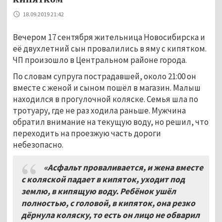
18.09.2019 21:42
Вечером 17 сентября жительница Новосибирска и
её двухлетний сын провалились в яму с кипятком.
ЧП произошло в Центральном районе города.
По словам супруга пострадавшей, около 21:00 он
вместе с женой и сыном пошёл в магазин. Малыш
находился в прогулочной коляске. Семья шла по
тротуару, где не раз ходила раньше. Мужчина
обратил внимание на текущую воду, но решил, что
переходить на проезжую часть дороги
небезопасно.
«Асфальт проваливается, и жена вместе
с коляской падает в кипяток, уходит под
землю, в кипящую воду. Ребёнок ушёл
полностью, с головой, в кипяток, она резко
дёрнула коляску, то есть он лицо не обварил