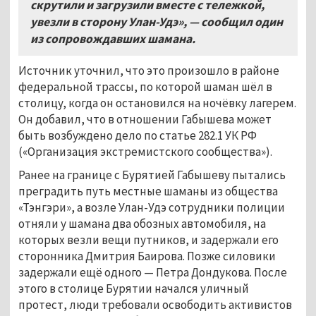
скрутили и загрузили вместе с тележкой,
увезли в сторону Улан
-
Удэ»
,
— сообщил один
из сопровождавших шамана
.
Источник уточнил, что это произошло в районе
федеральной трассы, по которой шаман шёл в
столицу, когда он остановился на ночёвку лагерем.
Он добавил, что в отношении Габышева может
быть возбуждено дело по статье 282.1 УК РФ
(«Организация экстремистского сообщества»).
Ранее на границе с Бурятией Габышеву пытались
преградить путь местные шаманы из общества
«Тэнгэри», а возле Улан-Удэ сотрудники полиции
отняли у шамана два обозных автомобиля, на
которых везли вещи путников, и задержали его
сторонника Дмитрия Баирова. Позже силовики
задержали ещё одного — Петра Дондукова. После
этого в столице Бурятии начался уличный
протест, люди требовали освободить активистов