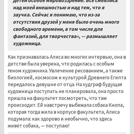
детей особое мировоззрение. Все смеялись
над моей внешностью и над тем, что я
заучка. Сейчас я понимаю, что из-за
отсутствия друзей у меня было очень много
свободного времени, в том числе для
фантазий, для творчества», — размышляет
художница.
Как признавалась Алиса во многих интервью, она в
детстве была уверена, что родилась с особым
геном художника. Увлечение рисованием, а также
биологией, космосом и культурой Древнего Египта
передалось девушке от отца. На худграф будущая
художница поступать не планировала, она просто
пришла на факультет посмотреть, что там
происходит. Ей навстречу выбежала собака Кнопа,
которая тогда жила в корпусе факультета, Алиса
подумала: как здорово и необычно, что здесь
живёт собака, — поступаю!