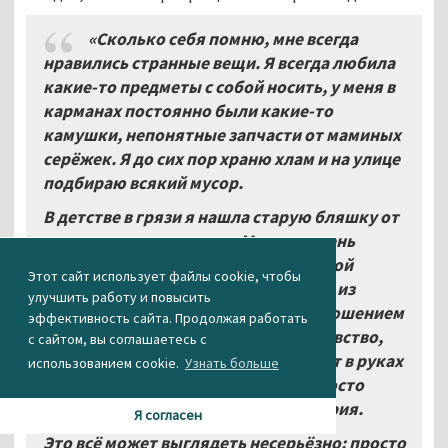
«Сколько себя помню, мне всегда
нравились странные вещи. Я всегда любила
какие-то предметы с собой носить, у меня в
карманах постоянно были какие-то
камушки, непонятные запчасти от маминых
серёжек. Я до сих пор храню хлам и на улице
подбираю всякий мусор.
В детстве в грязи я нашла старую бляшку от
ремня, очень красивую. Мне она очень
понравилась, её приятно было с собой
Этот сайт использует файлы cookie, чтобы
носить. Я связываю своё отношение из
улучшить работу и повысить
детства к этой бляшке со своим отношением
эффективность сайта. Продолжая работать
к искусству сейчас. Это приятное чувство,
с сайтом, вы соглашаетесь с
когда ты держишь какой-то предмет в руках
использованием cookie.
Узнать больше
и он тебе очень нравится. Это не просто
эстетика, в этом есть какая-то история.
Я согласен
Это всё может выглядеть несерьёзно: просто