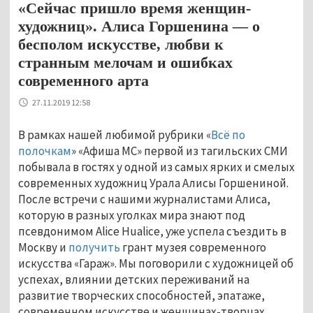
«Сейчас пришло время женщин-
художниц». Алиса Горшенина — о
бесполом искусстве, любви к
странным мелочам и ошибках
современного арта
27.11.2019 12:58
В рамках нашей любимой рубрики «
Всё по
полочкам
» «Афиша МС» первой из тагильских СМИ
побывала в гостях у одной из самых ярких и смелых
современных художниц Урала Алисы Горшениной.
После встречи с нашими журналистами Алиса,
которую в разных уголках мира знают под
псевдонимом Alice Hualice, уже успела съездить в
Москву и
получить
грант музея современного
искусства «Гараж». Мы поговорили с художницей об
успехах, влиянии детских переживаний на
развитие творческих способностей, эпатаже,
современном искусстве и женщинах-творцах.