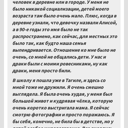
человек в деревне или в городе. У меня не
было никакой социализации, детей моего
возраста там было очень мало. Плюс, когда в
деревне узнали, что девочку назвали Алисой,
а в 90-е годы это имя было не так
распространено, как сейчас, для местных это
было так, как будто наша семья
выпендривается. Отношение ко мне было не
очень, со мной не общались дети. У нас и
драки были с моими ровесниками, ну как
драки, меня просто били.
В школу я пошла уже в Тагиле, и здесь со
мной тоже не дружили. Я очень смешно
выглядела. Я была очень худая, у меня был
большой живот и кудрявая чёлка, которую
очень коротко выстригала мама. Я сейчас
смотрю фотографии и просто поражаюсь. Я
бы себя, конечно, не била бы в детстве, но у