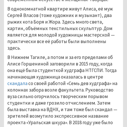
В однокомнатной квартире живут Алиса, её муж
Сергей Власов (тоже художник и музыкант), два
рыжих кота Боря и Жора. Здесь много света,
картин, объёмных текстильных скульптур. Дом
является для молодой художницы мастерской —
практически все её работы были выполнены
здесь.
В Нижнем Тагиле, а потом и за его пределами об
Алисе Горшениной заговорили в 2015 году, когда
она ещё была студенткой худграфа НТГСПИ. Тогда
начинающая художница оказалась в центре
скандала
со своей работой «Семь дев худграфа» на
колоннах забора возле факультета. Руководство
вуза сильно огорчилось творческим порывом
студентки и даже грозило отчислением. Затем
была выставка на ВДНХ, и там тоже был скандал —
зрителей возмутило экспрессивное название
проекта «Уральская шкура». В 2018 году уже было