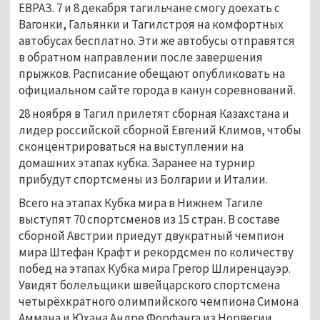
ЕВРАЗ. 7 и 8 декабря тагильчане смогу доехать с
Вагонки, Гальянки и Тагилстроя на комфортных
автобусах бесплатно. Эти же автобусы отправятся
в обратном направлении после завершения
прыжков. Расписание обещают опубликовать на
официальном сайте города в канун соревнований.
28 ноября в Тагил прилетят сборная Казахстана и
лидер российской сборной Евгений Климов, чтобы
сконцентрироваться на выступлении на
домашних этапах кубка. Заранее на турнир
прибудут спортсмены из Болгарии и Италии.
Всего на этапах Кубка мира в Нижнем Тагиле
выступят 70 спортсменов из 15 стран. В составе
сборной Австрии приедут двукратный чемпион
мира Штефан Крафт и рекордсмен по количеству
побед на этапах Кубка мира Грегор Шлиренцауэр.
Увидят болельщики швейцарского спортсмена
четырёхкратного олимпийского чемпиона Симона
Аммана и Юхана Андре Форфанга из Норвегии,