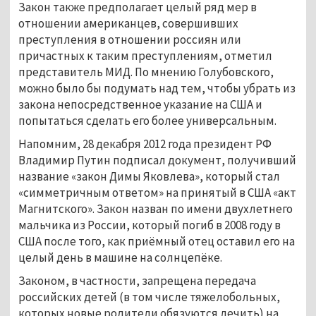
Закон также предполагает целый ряд мер в
отношении американцев, совершивших
преступления в отношении россиян или
причастных к таким преступлениям, отметил
представитель МИД. По мнению Голубовского,
можно было бы подумать над тем, чтобы убрать из
закона непосредственное указание на США и
попытаться сделать его более универсальным.
Напомним, 28 декабря 2012 года президент РФ
Владимир Путин подписал документ, получивший
название «закон Димы Яковлева», который стал
«симметричным ответом» на принятый в США «акт
Магнитского». Закон назван по имени двухлетнего
мальчика из России, который погиб в 2008 году в
США после того, как приёмный отец оставил его на
целый день в машине на солнцепёке.
Законом, в частности, запрещена передача
российских детей (в том числе тяжелобольных,
которых новые родители обязуются лечить) на